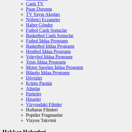
Canlı TV
Puan Durumu
TV Yayın Akışları
Nöbetçi Eczaneler
Haber Gönder
Futbol Canlı Sonuçlar
Basketbol Canlı Sonuçlar
Futbol İddaa Programı
Basketbol İddaa Programı
Hentbol İddaa Programı
Voleybol İddaa Programı
Tenis İddaa Programı
Motor Sporları İddaa Programı
Bilardo İddaa Programı
Dövizler
Kripto Paralar
Altınlar
Pariteler
Hisseler
Vizyondaki Filmler
Haftanın Filmleri
Popüler Fragmanlar
Vizyon Takvimi
Hakkar Haberleri