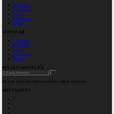
Üye Girişi
Üye Kaydı
Künye
Hakkımızda
İletişim
SAYFALAR
Üye Girişi
Üye Kaydı
Künye
Hakkımızda
İletişim
BÜLTEN ABONELİĞİ
+
Bu web sitesinden haber ve ebülten almak istiyorum
BİZİ TAKİP ET