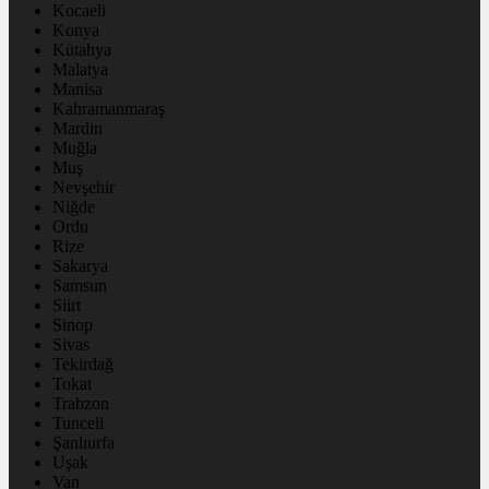
Kocaeli
Konya
Kütahya
Malatya
Manisa
Kahramanmaraş
Mardin
Muğla
Muş
Nevşehir
Niğde
Ordu
Rize
Sakarya
Samsun
Siirt
Sinop
Sivas
Tekirdağ
Tokat
Trabzon
Tunceli
Şanlıurfa
Uşak
Van