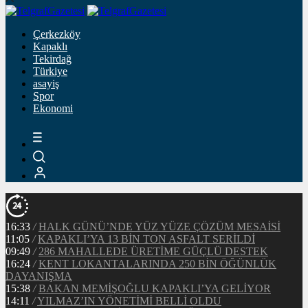
Çerkezköy
Kapaklı
Tekirdağ
Türkiye
asayiş
Spor
Ekonomi
16:33
/
HALK GÜNÜ’NDE YÜZ YÜZE ÇÖZÜM MESAİSİ
11:05
/
KAPAKLI’YA 13 BİN TON ASFALT SERİLDİ
09:49
/
286 MAHALLEDE ÜRETİME GÜÇLÜ DESTEK
16:24
/
KENT LOKANTALARINDA 250 BİN ÖĞÜNLÜK
DAYANIŞMA
15:38
/
BAKAN MEMİŞOĞLU KAPAKLI’YA GELİYOR
14:11
/
YILMAZ’IN YÖNETİMİ BELLİ OLDU