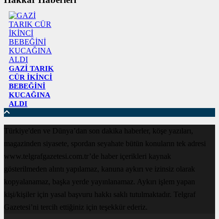
GAZİ TARIK
CÜR İKİNCİ
BEBEĞİNİ
KUCAĞINA
ALDI
Türkiye'den ve Dünya’dan son dakika haberler, köşe yazıları,
magazinden siyasete, spordan seyahate bütün konuların tek adresi
www.telgrafgazetesi.com.tr’de haber içerikleri kaynak
gösterilmeden alıntı yapılamaz, kanuna aykırı ve izinsiz olarak
kopyalanamaz, başka yerde yayınlanamaz. Aykırı işlem yapan
kişi/kişiler için yasal başvuru hakkı saklı tutulmaktadır. Telgraf
Gazetesi’ni tercih ettiğiniz için teşekkür ederiz.