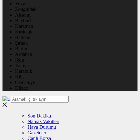
Yozgat
Zonguldak
Aksaray
Bayburt
Karaman
Kırıkkale
Batman
Şırnak
Bartın
Ardahan
Iğdır
Yalova
Karabük
Kilis
Osmaniye
Düzce
Son Dakika
Namaz Vakitleri
Hava Durumu
Gazeteler
Canlı Borsa