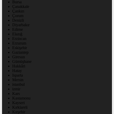
Bursa
Çanakkale
Çankırı
Çorum
Denizli
Diyarbakır
Edirne
Elazığ
Erzincan
Erzurum
Eskişehir
Gaziantep
Giresun
Gümüşhane
Hakkâri
Hatay
Isparta
Mersin
istanbul
izmir
Kars
Kastamonu
Kayseri
Kırklareli
Kırşehir