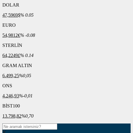
DOLAR
47,5969
$
% 0.05
EURO
54,9812
€
% -0.08
STERLİN
64,2249
£
% 0.14
GRAM ALTIN
6.499,25
%0,05
ONS
4.246,93
%-0,01
BİST100
13.798,82
%0,70