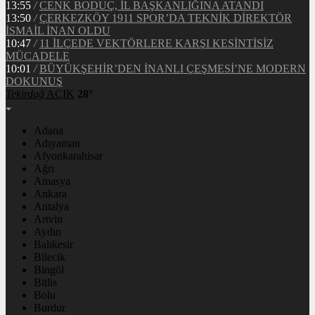
13:55
/
CENK BODUÇ, İL BAŞKANLIĞINA ATANDI
13:50
/
ÇERKEZKÖY 1911 SPOR’DA TEKNİK DİREKTÖR
İSMAİL İNAN OLDU
10:47
/
11 İLÇEDE VEKTÖRLERE KARŞI KESİNTİSİZ
MÜCADELE
10:01
/
BÜYÜKŞEHİR’DEN İNANLI ÇEŞMESİ’NE MODERN
DOKUNUŞ
Tekirdağ
AÇIK
28°
Adana
Adıyaman
Afyonkarahisar
Ağrı
Amasya
Ankara
Antalya
Artvin
Aydın
Balıkesir
Bilecik
Bingöl
Bitlis
Bolu
Burdur