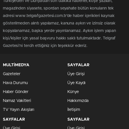
Türkiye'den ve Dünya’dan son dakika haberler, köşe yazıları,
magazinden siyasete, spordan seyahate bütün konuların tek
adresi www.telgrafgazetesi.com.tr’de haber içerikleri kaynak
gösterilmeden alıntı yapılamaz, kanuna aykırı ve izinsiz olarak
kopyalanamaz, başka yerde yayınlanamaz. Aykırı işlem yapan
kişi/kişiler için yasal başvuru hakkı saklı tutulmaktadır. Telgraf
Gazetesi’ni tercih ettiğiniz için teşekkür ederiz.
MULTİMEDYA
SAYFALAR
Gazeteler
Üye Girişi
Hava Durumu
Üye Kaydı
Haber Gönder
Künye
Namaz Vakitleri
Hakkımızda
TV Yayın Akışları
İletişim
SAYFALAR
SAYFALAR
Üye Girişi
Üye Girişi