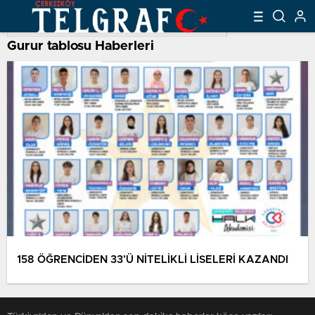
Gurur tablosu Haberleri
158 ÖĞRENCİDEN 33’Ü NİTELİKLİ LİSELERİ KAZANDI