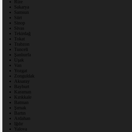
Rize
Sakarya
Samsun
Siirt
Sinop
Sivas
Tekirdağ
Tokat
Trabzon
Tunceli
Şanlıurfa
Uşak
Van
Yozgat
Zonguldak
Aksaray
Bayburt
Karaman
Kırıkkale
Batman
Şırnak
Bartın
Ardahan
Iğdır
Yalova