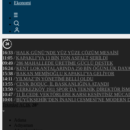
Ekonomi
16:33
/
HALK GÜNÜ’NDE YÜZ YÜZE ÇÖZÜM MESAİSİ
11:05
/
KAPAKLI’YA 13 BİN TON ASFALT SERİLDİ
09:49
/
286 MAHALLEDE ÜRETİME GÜÇLÜ DESTEK
16:24
/
KENT LOKANTALARINDA 250 BİN ÖĞÜNLÜK DAY
15:38
/
BAKAN MEMİŞOĞLU KAPAKLI’YA GELİYOR
14:11
/
YILMAZ’IN YÖNETİMİ BELLİ OLDU
13:55
/
CENK BODUÇ, İL BAŞKANLIĞINA ATANDI
13:50
/
ÇERKEZKÖY 1911 SPOR’DA TEKNİK DİREKTÖR İSM
10:47
/
11 İLÇEDE VEKTÖRLERE KARŞI KESİNTİSİZ MÜCA
10:01
/
BÜYÜKŞEHİR’DEN İNANLI ÇEŞMESİ’NE MODERN
Tekirdağ
AÇIK
28°
Adana
Adıyaman