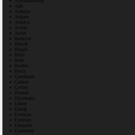
Afyonkarahisar
Ağrı
Amasya
Ankara
Antalya
Artvin
Aydın
Balıkesir
Bilecik
Bingöl
Bitlis
Bolu
Burdur
Bursa
Çanakkale
Çankırı
Çorum
Denizli
Diyarbakır
Edirne
Elazığ
Erzincan
Erzurum
Eskişehir
Gaziantep