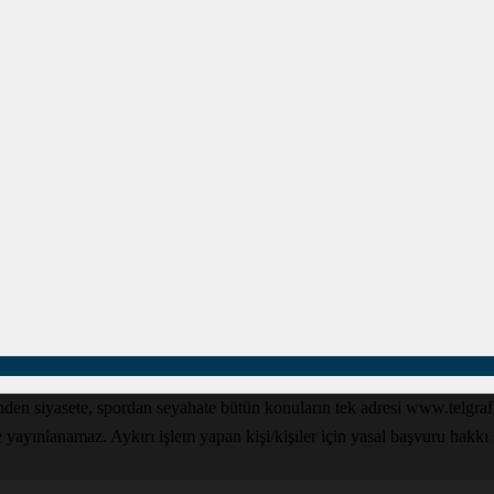
den siyasete, spordan seyahate bütün konuların tek adresi www.telgrafga
yınlanamaz. Aykırı işlem yapan kişi/kişiler için yasal başvuru hakkı sak