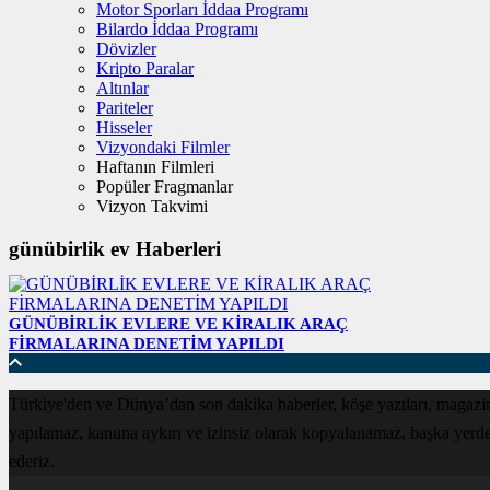
Motor Sporları İddaa Programı
Bilardo İddaa Programı
Dövizler
Kripto Paralar
Altınlar
Pariteler
Hisseler
Vizyondaki Filmler
Haftanın Filmleri
Popüler Fragmanlar
Vizyon Takvimi
günübirlik ev Haberleri
GÜNÜBİRLİK EVLERE VE KİRALIK ARAÇ
FİRMALARINA DENETİM YAPILDI
Türkiye'den ve Dünya’dan son dakika haberler, köşe yazıları, magazin
yapılamaz, kanuna aykırı ve izinsiz olarak kopyalanamaz, başka yerde ya
ederiz.