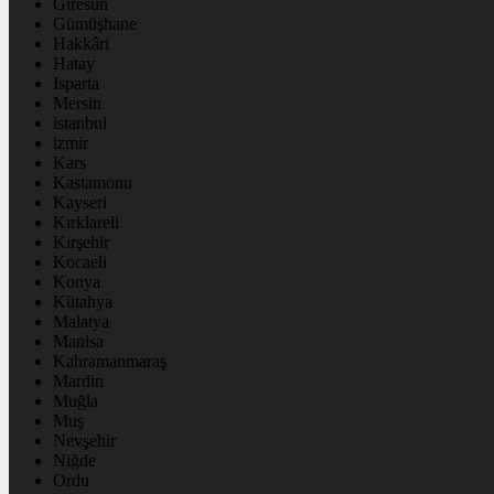
Giresun
Gümüşhane
Hakkâri
Hatay
Isparta
Mersin
istanbul
izmir
Kars
Kastamonu
Kayseri
Kırklareli
Kırşehir
Kocaeli
Konya
Kütahya
Malatya
Manisa
Kahramanmaraş
Mardin
Muğla
Muş
Nevşehir
Niğde
Ordu