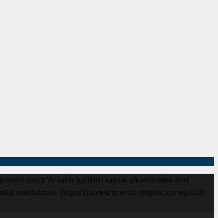
zetesi.com.tr’de haber içerikleri kaynak gösterilmeden alıntı
lı tutulmaktadır. Telgraf Gazetesi’ni tercih ettiğiniz için teşekkür