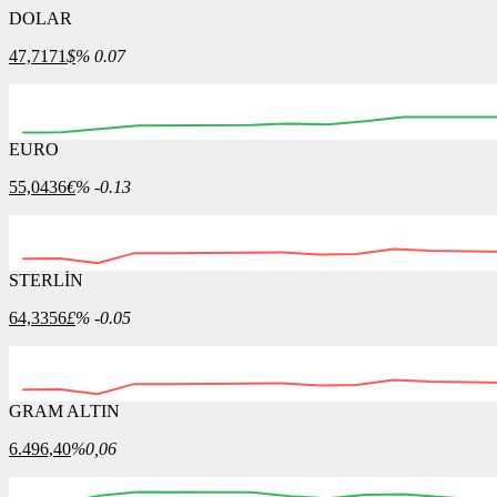
DOLAR
47,7171
$
% 0.07
EURO
55,0436
€
% -0.13
STERLİN
64,3356
£
% -0.05
GRAM ALTIN
6.496,40
%0,06