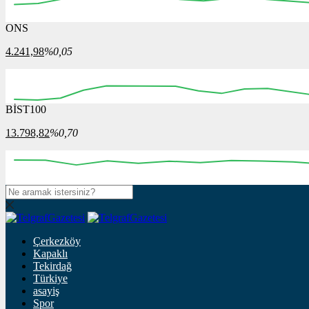
ONS
4.241,98
%0,05
BİST100
13.798,82
%0,70
Çerkezköy
Kapaklı
Tekirdağ
Türkiye
asayiş
Spor