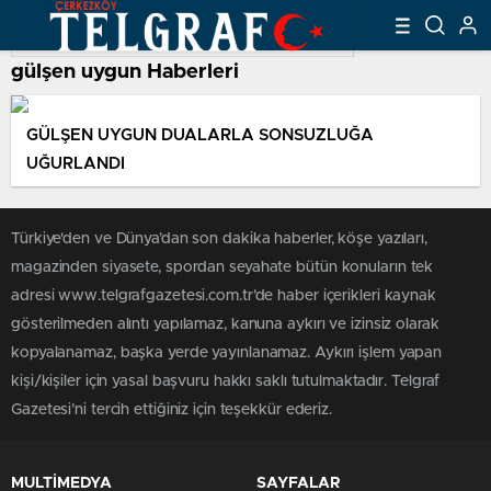
gülşen uygun Haberleri
GÜLŞEN UYGUN DUALARLA SONSUZLUĞA
UĞURLANDI
Türkiye'den ve Dünya’dan son dakika haberler, köşe yazıları,
magazinden siyasete, spordan seyahate bütün konuların tek
adresi www.telgrafgazetesi.com.tr’de haber içerikleri kaynak
gösterilmeden alıntı yapılamaz, kanuna aykırı ve izinsiz olarak
kopyalanamaz, başka yerde yayınlanamaz. Aykırı işlem yapan
kişi/kişiler için yasal başvuru hakkı saklı tutulmaktadır. Telgraf
Gazetesi’ni tercih ettiğiniz için teşekkür ederiz.
MULTİMEDYA
SAYFALAR