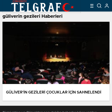
güliverin gezileri Haberleri
GÜLİVER’İN GEZİLERİ ÇOCUKLAR İÇİN SAHNELENDİ