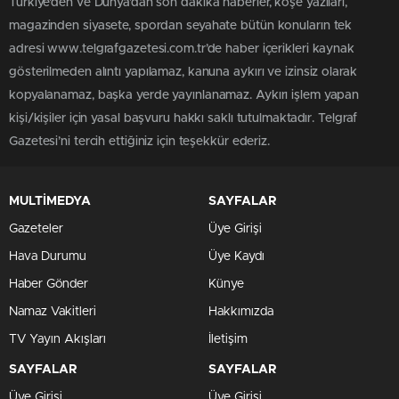
Türkiye'den ve Dünya’dan son dakika haberler, köşe yazıları,
magazinden siyasete, spordan seyahate bütün konuların tek
adresi www.telgrafgazetesi.com.tr’de haber içerikleri kaynak
gösterilmeden alıntı yapılamaz, kanuna aykırı ve izinsiz olarak
kopyalanamaz, başka yerde yayınlanamaz. Aykırı işlem yapan
kişi/kişiler için yasal başvuru hakkı saklı tutulmaktadır. Telgraf
Gazetesi’ni tercih ettiğiniz için teşekkür ederiz.
MULTİMEDYA
SAYFALAR
Gazeteler
Üye Girişi
Hava Durumu
Üye Kaydı
Haber Gönder
Künye
Namaz Vakitleri
Hakkımızda
TV Yayın Akışları
İletişim
SAYFALAR
SAYFALAR
Üye Girişi
Üye Girişi