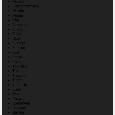
Manisa
Kahramanmaraş
Mardin
Muğla
Muş
Nevşehir
Niğde
Ordu
Rize
Sakarya
Samsun
Siirt
Sinop
Sivas
Tekirdağ
Tokat
Trabzon
Tunceli
Şanlıurfa
Uşak
Van
Yozgat
Zonguldak
Aksaray
Bayburt