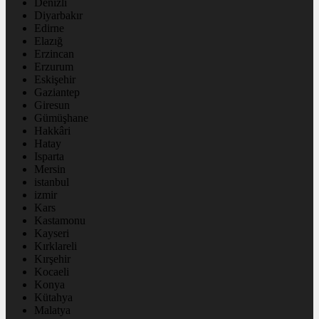
Denizli
Diyarbakır
Edirne
Elazığ
Erzincan
Erzurum
Eskişehir
Gaziantep
Giresun
Gümüşhane
Hakkâri
Hatay
Isparta
Mersin
istanbul
izmir
Kars
Kastamonu
Kayseri
Kırklareli
Kırşehir
Kocaeli
Konya
Kütahya
Malatya