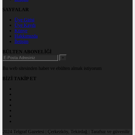
SAYFALAR
Üye Girişi
Üye Kaydı
Künye
Hakkımızda
İletişim
BÜLTEN ABONELİĞİ
+
Bu web sitesinden haber ve ebülten almak istiyorum
BİZİ TAKİP ET
2024 Telgraf Gazetesi | Çerkezköy, Tekirdağ | Tarafsız ve güvenilir