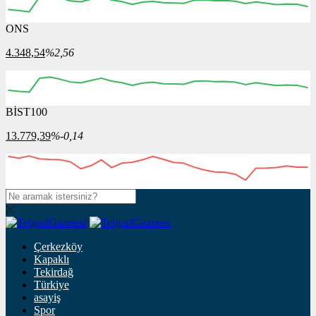
ONS
4.348,54
%2,56
BİST100
13.779,39
%-0,14
Çerkezköy
Kapaklı
Tekirdağ
Türkiye
asayiş
Spor