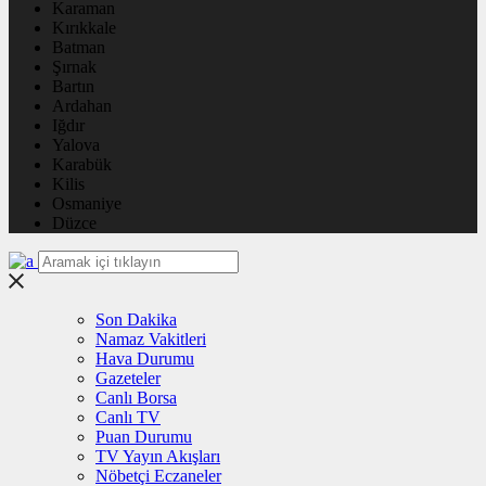
Karaman
Kırıkkale
Batman
Şırnak
Bartın
Ardahan
Iğdır
Yalova
Karabük
Kilis
Osmaniye
Düzce
Son Dakika
Namaz Vakitleri
Hava Durumu
Gazeteler
Canlı Borsa
Canlı TV
Puan Durumu
TV Yayın Akışları
Nöbetçi Eczaneler