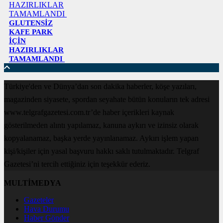
GLUTENSİZ
KAFE PARK
İÇİN
HAZIRLIKLAR
TAMAMLANDI
Türkiye'den ve Dünya’dan son dakika haberler, köşe yazıları,
magazinden siyasete, spordan seyahate bütün konuların tek adresi
www.telgrafgazetesi.com.tr’de haber içerikleri kaynak
gösterilmeden alıntı yapılamaz, kanuna aykırı ve izinsiz olarak
kopyalanamaz, başka yerde yayınlanamaz. Aykırı işlem yapan
kişi/kişiler için yasal başvuru hakkı saklı tutulmaktadır. Telgraf
Gazetesi’ni tercih ettiğiniz için teşekkür ederiz.
MULTİMEDYA
Gazeteler
Hava Durumu
Haber Gönder