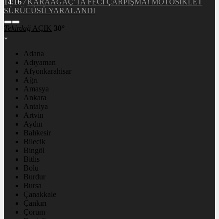
Tekirdağ
AÇIK
30°
Adana
Adıyaman
Afyonkarahisar
Ağrı
Amasya
Ankara
Antalya
Artvin
Aydın
Balıkesir
Bilecik
Bingöl
Bitlis
Bolu
Burdur
Bursa
Çanakkale
Çankırı
Çorum