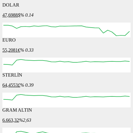
DOLAR
47,6988
$
% 0.14
EURO
55,2081
€
% 0.33
STERLİN
64,4553
£
% 0.39
GRAM ALTIN
6.663,32
%2,63