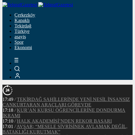
Çerkezköy
Kapaklı
Tekirdağ
Türkiye
asayiş
Spor
Ekonomi
17:49
/
TEKİRDAĞ SAHİLLERİNDE YENİ NESİL İNSANSIZ
CANKURTARAN ARAÇLARI GÖREVDE
17:18
/
KUR’AN KURSU ÖĞRENCİLERİNE DONDURMA
İKRAMI
17:10
/
HALK AKADEMİSİ’NDEN REKOR BAŞARI
17:01
/
AVŞAR; “MESELE SİVRİSİNEK AVLAMAK DEĞİL,
BATAKLIĞI KURUTMAK”