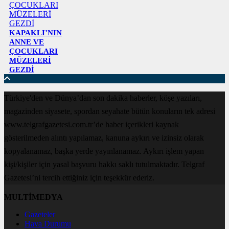
KAPAKLI’NIN
ANNE VE
ÇOCUKLARI
MÜZELERİ
GEZDİ
Türkiye'den ve Dünya’dan son dakika haberler, köşe yazıları,
magazinden siyasete, spordan seyahate bütün konuların tek adresi
www.telgrafgazetesi.com.tr’de haber içerikleri kaynak
gösterilmeden alıntı yapılamaz, kanuna aykırı ve izinsiz olarak
kopyalanamaz, başka yerde yayınlanamaz. Aykırı işlem yapan
kişi/kişiler için yasal başvuru hakkı saklı tutulmaktadır. Telgraf
Gazetesi’ni tercih ettiğiniz için teşekkür ederiz.
MULTİMEDYA
Gazeteler
Hava Durumu