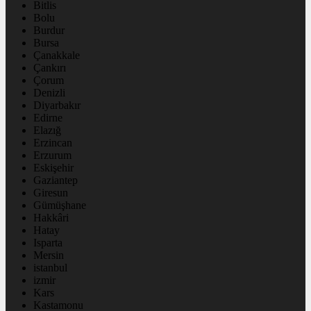
Bitlis
Bolu
Burdur
Bursa
Çanakkale
Çankırı
Çorum
Denizli
Diyarbakır
Edirne
Elazığ
Erzincan
Erzurum
Eskişehir
Gaziantep
Giresun
Gümüşhane
Hakkâri
Hatay
Isparta
Mersin
istanbul
izmir
Kars
Kastamonu