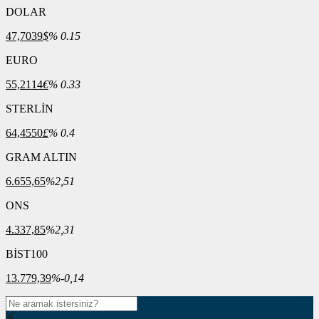
DOLAR
47,7039
$
% 0.15
EURO
55,2114
€
% 0.33
STERLİN
64,4550
£
% 0.4
GRAM ALTIN
6.655,65
%2,51
ONS
4.337,85
%2,31
BİST100
13.779,39
%-0,14