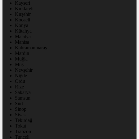
Kayseri
Kırklareli
Kırşehir
Kocaeli
Konya
Kütahya
Malatya
Manisa
Kahramanmaraş
Mardin
Muğla
Muş
Nevşehir
Niğde
Ordu
Rize
Sakarya
Samsun
Siirt
Sinop
Sivas
Tekirdağ
Tokat
Trabzon
Tunceli