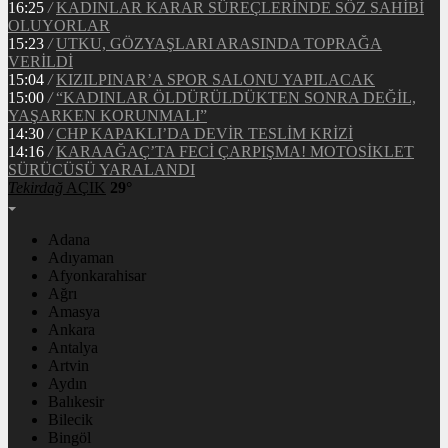
16:25
/
KADINLAR KARAR SÜREÇLERİNDE SÖZ SAHİBİ
OLUYORLAR
15:23
/
UTKU, GÖZYAŞLARI ARASINDA TOPRAĞA
VERİLDİ
15:04
/
KIZILPINAR’A SPOR SALONU YAPILACAK
15:00
/
“KADINLAR ÖLDÜRÜLDÜKTEN SONRA DEĞİL,
YAŞARKEN KORUNMALI”
14:30
/
CHP KAPAKLI’DA DEVİR TESLİM KRİZİ
14:16
/
KARAAĞAÇ’TA FECİ ÇARPIŞMA! MOTOSİKLET
SÜRÜCÜSÜ YARALANDI
Tekirdağ
AÇIK
29°
Adana
Adıyaman
Afyonkarahisar
Ağrı
Amasya
Ankara
Antalya
Artvin
Aydın
Balıkesir
Bilecik
Bingöl