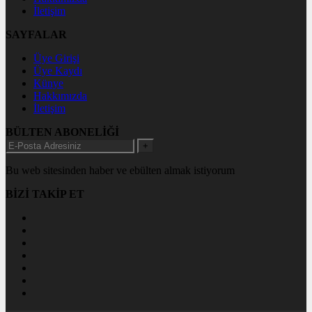
İletişim
SAYFALAR
Üye Girişi
Üye Kaydı
Künye
Hakkımızda
İletişim
BÜLTEN ABONELİĞİ
+
Bu web sitesinden haber ve ebülten almak istiyorum
BİZİ TAKİP ET