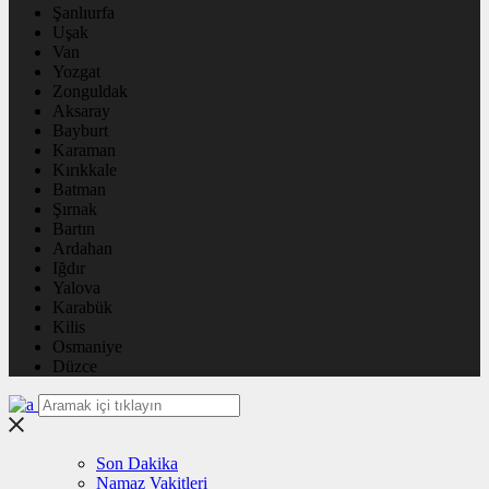
Şanlıurfa
Uşak
Van
Yozgat
Zonguldak
Aksaray
Bayburt
Karaman
Kırıkkale
Batman
Şırnak
Bartın
Ardahan
Iğdır
Yalova
Karabük
Kilis
Osmaniye
Düzce
Son Dakika
Namaz Vakitleri