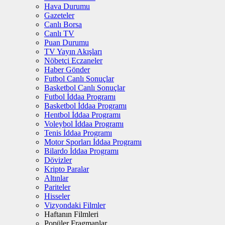
Hava Durumu
Gazeteler
Canlı Borsa
Canlı TV
Puan Durumu
TV Yayın Akışları
Nöbetçi Eczaneler
Haber Gönder
Futbol Canlı Sonuçlar
Basketbol Canlı Sonuçlar
Futbol İddaa Programı
Basketbol İddaa Programı
Hentbol İddaa Programı
Voleybol İddaa Programı
Tenis İddaa Programı
Motor Sporları İddaa Programı
Bilardo İddaa Programı
Dövizler
Kripto Paralar
Altınlar
Pariteler
Hisseler
Vizyondaki Filmler
Haftanın Filmleri
Popüler Fragmanlar