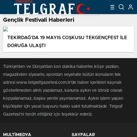
Gençlik Festivali Haberleri
TEKİRDAĞ’DA 19 MAYIS COŞKUSU TEKGENÇFEST İLE
DORUĞA ULAŞTI
Türkiye'den ve Dünya’dan son dakika haberler, köşe yazıları,
magazinden siyasete, spordan seyahate bütün konuların tek
adresi www.telgrafgazetesi.com.tr’de haber içerikleri kaynak
gösterilmeden alıntı yapılamaz, kanuna aykırı ve izinsiz olarak
kopyalanamaz, başka yerde yayınlanamaz. Aykırı işlem yapan
kişi/kişiler için yasal başvuru hakkı saklı tutulmaktadır. Telgraf
Gazetesi’ni tercih ettiğiniz için teşekkür ederiz.
MULTİMEDYA
SAYFALAR