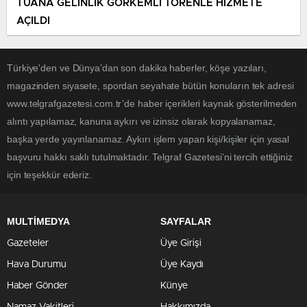
TUANA GELİNLİK GÖRKEMLİ TÖRENLE HİZMETE
AÇILDI
Türkiye'den ve Dünya’dan son dakika haberler, köşe yazıları,
magazinden siyasete, spordan seyahate bütün konuların tek adresi
www.telgrafgazetesi.com.tr’de haber içerikleri kaynak gösterilmeden
alıntı yapılamaz, kanuna aykırı ve izinsiz olarak kopyalanamaz,
başka yerde yayınlanamaz. Aykırı işlem yapan kişi/kişiler için yasal
başvuru hakkı saklı tutulmaktadır. Telgraf Gazetesi’ni tercih ettiğiniz
için teşekkür ederiz.
MULTİMEDYA
SAYFALAR
Gazeteler
Üye Girişi
Hava Durumu
Üye Kaydı
Haber Gönder
Künye