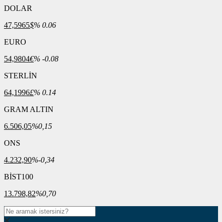
DOLAR
47,5965
$
% 0.06
EURO
54,9804
€
% -0.08
STERLİN
64,1996
£
% 0.14
GRAM ALTIN
6.506,05
%0,15
ONS
4.232,90
%-0,34
BİST100
13.798,82
%0,70