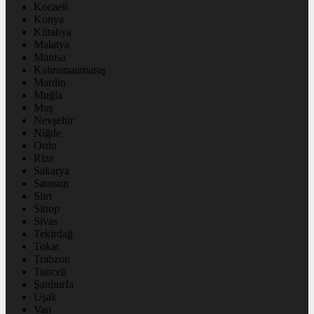
Kocaeli
Konya
Kütahya
Malatya
Manisa
Kahramanmaraş
Mardin
Muğla
Muş
Nevşehir
Niğde
Ordu
Rize
Sakarya
Samsun
Siirt
Sinop
Sivas
Tekirdağ
Tokat
Trabzon
Tunceli
Şanlıurfa
Uşak
Van