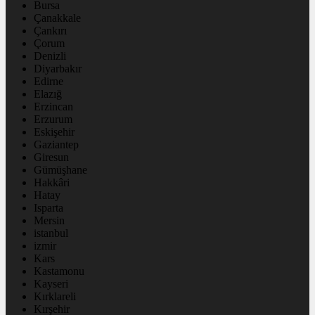
Bursa
Çanakkale
Çankırı
Çorum
Denizli
Diyarbakır
Edirne
Elazığ
Erzincan
Erzurum
Eskişehir
Gaziantep
Giresun
Gümüşhane
Hakkâri
Hatay
Isparta
Mersin
istanbul
izmir
Kars
Kastamonu
Kayseri
Kırklareli
Kırşehir