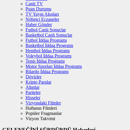
Canlı TV
Puan Durumu
TV Yayın Akışları
Nöbetçi Eczaneler
Haber Gönder
Futbol Canlı Sonuçlar
Basketbol Canlı Sonuçlar
Futbol İddaa Programı
Basketbol İddaa Programı
Hentbol İddaa Programı
Voleybol İddaa Programı
Tenis İddaa Programı
Motor Sporları İddaa Programı
Bilardo İddaa Programı
Dövizler
Kripto Paralar
Altınlar
Pariteler
Hisseler
Vizyondaki Filmler
Haftanın Filmleri
Popüler Fragmanlar
Vizyon Takvimi
GELENEĞİNİ SÜRDÜRDÜ Haberleri