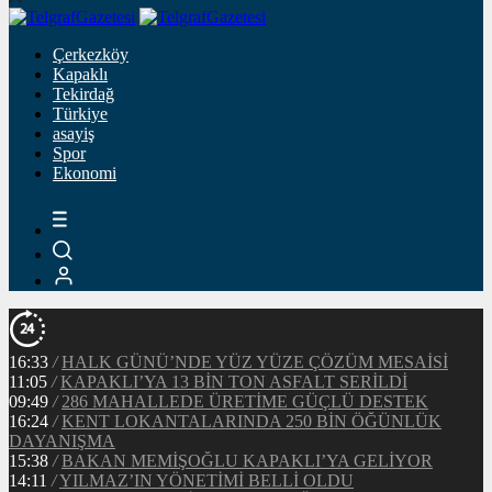
Çerkezköy
Kapaklı
Tekirdağ
Türkiye
asayiş
Spor
Ekonomi
16:33
/
HALK GÜNÜ’NDE YÜZ YÜZE ÇÖZÜM MESAİSİ
11:05
/
KAPAKLI’YA 13 BİN TON ASFALT SERİLDİ
09:49
/
286 MAHALLEDE ÜRETİME GÜÇLÜ DESTEK
16:24
/
KENT LOKANTALARINDA 250 BİN ÖĞÜNLÜK
DAYANIŞMA
15:38
/
BAKAN MEMİŞOĞLU KAPAKLI’YA GELİYOR
14:11
/
YILMAZ’IN YÖNETİMİ BELLİ OLDU