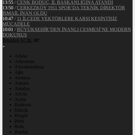
13:55
/
CENK BODUÇ, İL BAŞKANLIĞINA ATANDI
13:50
/
ÇERKEZKÖY 1911 SPOR’DA TEKNİK DİREKTÖR
İSMAİL İNAN OLDU
10:47
/
11 İLÇEDE VEKTÖRLERE KARŞI KESİNTİSİZ
MÜCADELE
10:01
/
BÜYÜKŞEHİR’DEN İNANLI ÇEŞMESİ’NE MODERN
DOKUNUŞ
Tekirdağ
AÇIK
28°
Adana
Adıyaman
Afyonkarahisar
Ağrı
Amasya
Ankara
Antalya
Artvin
Aydın
Balıkesir
Bilecik
Bingöl
Bitlis
Bolu
Burdur