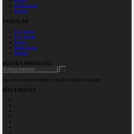
Künye
Hakkımızda
İletişim
SAYFALAR
Üye Girişi
Üye Kaydı
Künye
Hakkımızda
İletişim
BÜLTEN ABONELİĞİ
+
Bu web sitesinden haber ve ebülten almak istiyorum
BİZİ TAKİP ET