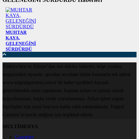
MUHTAR
KAYA,
GELENEĞİNİ
SÜRDÜRDÜ
Türkiye'den ve Dünya’dan son dakika haberler, köşe yazıları,
magazinden siyasete, spordan seyahate bütün konuların tek adresi
www.telgrafgazetesi.com.tr’de haber içerikleri kaynak
gösterilmeden alıntı yapılamaz, kanuna aykırı ve izinsiz olarak
kopyalanamaz, başka yerde yayınlanamaz. Aykırı işlem yapan
kişi/kişiler için yasal başvuru hakkı saklı tutulmaktadır. Telgraf
Gazetesi’ni tercih ettiğiniz için teşekkür ederiz.
MULTİMEDYA
Gazeteler