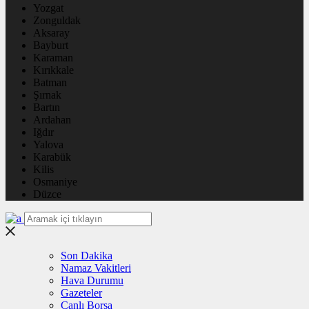
Yozgat
Zonguldak
Aksaray
Bayburt
Karaman
Kırıkkale
Batman
Şırnak
Bartın
Ardahan
Iğdır
Yalova
Karabük
Kilis
Osmaniye
Düzce
Son Dakika
Namaz Vakitleri
Hava Durumu
Gazeteler
Canlı Borsa