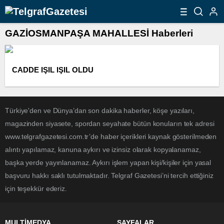
GAZİOSMANPAŞA MAHALLESİ Haberleri
CADDE IŞIL IŞIL OLDU
Türkiye'den ve Dünya’dan son dakika haberler, köşe yazıları,
magazinden siyasete, spordan seyahate bütün konuların tek adresi
www.telgrafgazetesi.com.tr’de haber içerikleri kaynak gösterilmeden
alıntı yapılamaz, kanuna aykırı ve izinsiz olarak kopyalanamaz,
başka yerde yayınlanamaz. Aykırı işlem yapan kişi/kişiler için yasal
başvuru hakkı saklı tutulmaktadır. Telgraf Gazetesi’ni tercih ettiğiniz
için teşekkür ederiz.
MULTİMEDYA
SAYFALAR