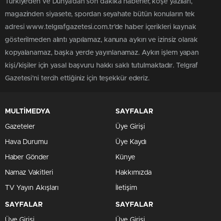
Türkiye'den ve Dünya’dan son dakika haberler, köşe yazıları,
magazinden siyasete, spordan seyahate bütün konuların tek
adresi www.telgrafgazetesi.com.tr’de haber içerikleri kaynak
gösterilmeden alıntı yapılamaz, kanuna aykırı ve izinsiz olarak
kopyalanamaz, başka yerde yayınlanamaz. Aykırı işlem yapan
kişi/kişiler için yasal başvuru hakkı saklı tutulmaktadır. Telgraf
Gazetesi’ni tercih ettiğiniz için teşekkür ederiz.
MULTİMEDYA
SAYFALAR
Gazeteler
Üye Girişi
Hava Durumu
Üye Kaydı
Haber Gönder
Künye
Namaz Vakitleri
Hakkımızda
TV Yayın Akışları
İletişim
SAYFALAR
SAYFALAR
Üye Girişi
Üye Girişi