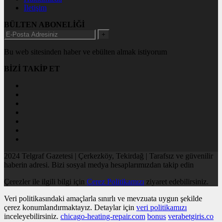
İletişim
BÜLTEN ABONELİĞİ
+
Bu web sitesinden haber ve ebülten almak istiyorum
BİZİ TAKİP ET
2024 Telgraf Gazetesi | Çerkezköy, Tekirdağ | Tarafsız ve güvenilir
haberin adresi. Bizi sosyal medya hesaplarımızdan takip edin
Çerezler ile ilgili bilgi için
Çerez Politikamızı
ziyaret edebilirsiniz.
Veri politikasındaki amaçlarla sınırlı ve mevzuata uygun şekilde
çerez konumlandırmaktayız. Detaylar için
veri politikamızı
inceleyebilirsiniz.
chicago-heating-repair.com
bonus
verabetgiris.co