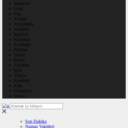
Şanlıurfa
Uşak
Van
Yozgat
Zonguldak
Aksaray
Bayburt
Karaman
Kırıkkale
Batman
Şırnak
Bartın
Ardahan
Iğdır
Yalova
Karabük
Kilis
Osmaniye
Düzce
Son Dakika
Namaz Vakitleri