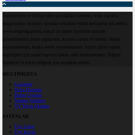
Türkiye'den ve Dünya’dan son dakika haberler, köşe yazıları,
magazinden siyasete, spordan seyahate bütün konuların tek adresi
www.telgrafgazetesi.com.tr’de haber içerikleri kaynak
gösterilmeden alıntı yapılamaz, kanuna aykırı ve izinsiz olarak
kopyalanamaz, başka yerde yayınlanamaz. Aykırı işlem yapan
kişi/kişiler için yasal başvuru hakkı saklı tutulmaktadır. Telgraf
Gazetesi’ni tercih ettiğiniz için teşekkür ederiz.
MULTİMEDYA
Gazeteler
Hava Durumu
Haber Gönder
Namaz Vakitleri
TV Yayın Akışları
SAYFALAR
Üye Girişi
Üye Kaydı