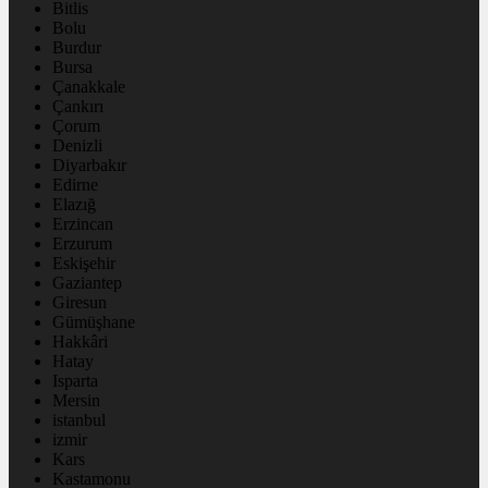
Bitlis
Bolu
Burdur
Bursa
Çanakkale
Çankırı
Çorum
Denizli
Diyarbakır
Edirne
Elazığ
Erzincan
Erzurum
Eskişehir
Gaziantep
Giresun
Gümüşhane
Hakkâri
Hatay
Isparta
Mersin
istanbul
izmir
Kars
Kastamonu