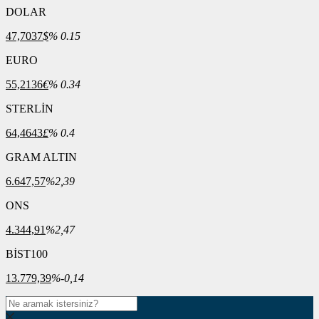
DOLAR
47,7037
$
% 0.15
EURO
55,2136
€
% 0.34
STERLİN
64,4643
£
% 0.4
GRAM ALTIN
6.647,57
%2,39
ONS
4.344,91
%2,47
BİST100
13.779,39
%-0,14