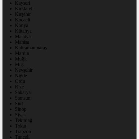
Kayseri
Kırklareli
Kırşehir
Kocaeli
Konya
Kütahya
Malatya
Manisa
Kahramanmaraş
Mardin
Muğla
Muş
Nevşehir
Niğde
Ordu
Rize
Sakarya
Samsun
Siirt
Sinop
Sivas
Tekirdağ
Tokat
Trabzon
Tunceli