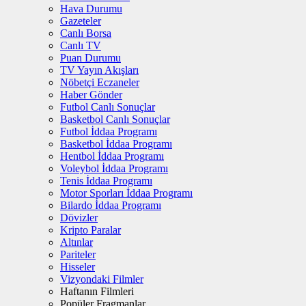
Hava Durumu
Gazeteler
Canlı Borsa
Canlı TV
Puan Durumu
TV Yayın Akışları
Nöbetçi Eczaneler
Haber Gönder
Futbol Canlı Sonuçlar
Basketbol Canlı Sonuçlar
Futbol İddaa Programı
Basketbol İddaa Programı
Hentbol İddaa Programı
Voleybol İddaa Programı
Tenis İddaa Programı
Motor Sporları İddaa Programı
Bilardo İddaa Programı
Dövizler
Kripto Paralar
Altınlar
Pariteler
Hisseler
Vizyondaki Filmler
Haftanın Filmleri
Popüler Fragmanlar