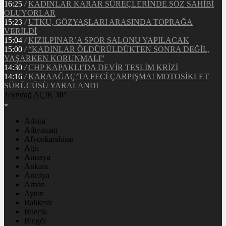
16:25
/
KADINLAR KARAR SÜREÇLERİNDE SÖZ SAHİBİ
OLUYORLAR
15:23
/
UTKU, GÖZYAŞLARI ARASINDA TOPRAĞA
VERİLDİ
15:04
/
KIZILPINAR’A SPOR SALONU YAPILACAK
15:00
/
“KADINLAR ÖLDÜRÜLDÜKTEN SONRA DEĞİL,
YAŞARKEN KORUNMALI”
14:30
/
CHP KAPAKLI’DA DEVİR TESLİM KRİZİ
14:16
/
KARAAĞAÇ’TA FECİ ÇARPIŞMA! MOTOSİKLET
SÜRÜCÜSÜ YARALANDI
Tekirdağ
AÇIK
30°
Adana
Adıyaman
Afyonkarahisar
Ağrı
Amasya
Ankara
Antalya
Artvin
Aydın
Balıkesir
Bilecik
Bingöl