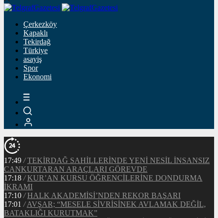
Çerkezköy
Kapaklı
Tekirdağ
Türkiye
asayiş
Spor
Ekonomi
17:49
/
TEKİRDAĞ SAHİLLERİNDE YENİ NESİL İNSANSIZ
CANKURTARAN ARAÇLARI GÖREVDE
17:18
/
KUR’AN KURSU ÖĞRENCİLERİNE DONDURMA
İKRAMI
17:10
/
HALK AKADEMİSİ’NDEN REKOR BAŞARI
17:01
/
AVŞAR; “MESELE SİVRİSİNEK AVLAMAK DEĞİL,
BATAKLIĞI KURUTMAK”