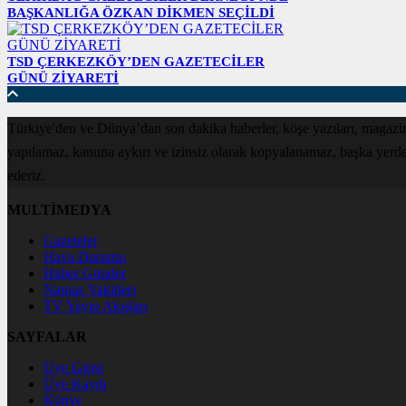
BAŞKANLIĞA ÖZKAN DİKMEN SEÇİLDİ
TSD ÇERKEZKÖY’DEN GAZETECİLER
GÜNÜ ZİYARETİ
Türkiye'den ve Dünya’dan son dakika haberler, köşe yazıları, magazin
yapılamaz, kanuna aykırı ve izinsiz olarak kopyalanamaz, başka yerde ya
ederiz.
MULTİMEDYA
Gazeteler
Hava Durumu
Haber Gönder
Namaz Vakitleri
TV Yayın Akışları
SAYFALAR
Üye Girişi
Üye Kaydı
Künye