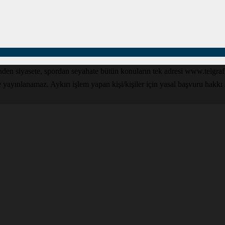
den siyasete, spordan seyahate bütün konuların tek adresi www.telgrafga
yınlanamaz. Aykırı işlem yapan kişi/kişiler için yasal başvuru hakkı sak