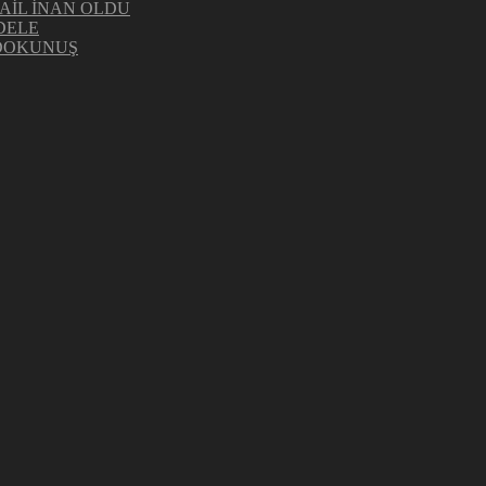
AİL İNAN OLDU
DELE
 DOKUNUŞ