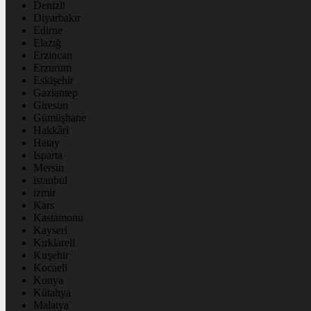
Denizli
Diyarbakır
Edirne
Elazığ
Erzincan
Erzurum
Eskişehir
Gaziantep
Giresun
Gümüşhane
Hakkâri
Hatay
Isparta
Mersin
istanbul
izmir
Kars
Kastamonu
Kayseri
Kırklareli
Kırşehir
Kocaeli
Konya
Kütahya
Malatya