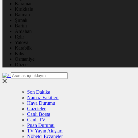
Karaman
Kırıkkale
Batman
Şırnak
Bartın
Ardahan
Iğdır
Yalova
Karabük
Kilis
Osmaniye
Düzce
Son Dakika
Namaz Vakitleri
Hava Durumu
Gazeteler
Canlı Borsa
Canlı TV
Puan Durumu
TV Yayın Akışları
Nöbetçi Eczaneler