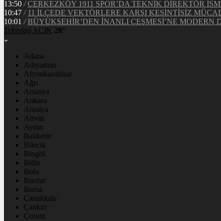
13:50
/
ÇERKEZKÖY 1911 SPOR’DA TEKNİK DİREKTÖR İSM
10:47
/
11 İLÇEDE VEKTÖRLERE KARŞI KESİNTİSİZ MÜCA
10:01
/
BÜYÜKŞEHİR’DEN İNANLI ÇEŞMESİ’NE MODERN
Tekirdağ
AÇIK
28°
Adana
Adıyaman
Afyonkarahisar
Ağrı
Amasya
Ankara
Antalya
Artvin
Aydın
Balıkesir
Bilecik
Bingöl
Bitlis
Bolu
Burdur
Bursa
Çanakkale
Çankırı
Çorum