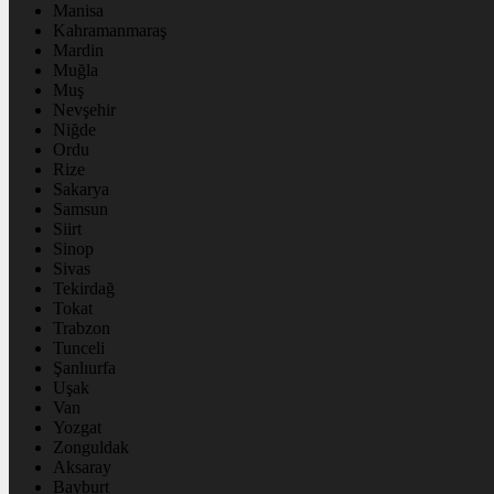
Manisa
Kahramanmaraş
Mardin
Muğla
Muş
Nevşehir
Niğde
Ordu
Rize
Sakarya
Samsun
Siirt
Sinop
Sivas
Tekirdağ
Tokat
Trabzon
Tunceli
Şanlıurfa
Uşak
Van
Yozgat
Zonguldak
Aksaray
Bayburt