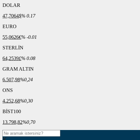
DOLAR
47,7064
$
% 0.17
EURO
55,0626
€
% -0.01
STERLİN
64,2539
£
% 0.08
GRAM ALTIN
6.507,98
%0,24
ONS
4.252,68
%0,30
BİST100
13.798,82
%0,70