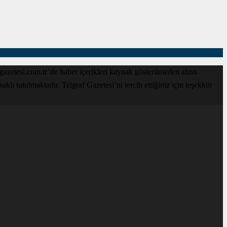
zetesi.com.tr’de haber içerikleri kaynak gösterilmeden alıntı
lı tutulmaktadır. Telgraf Gazetesi’ni tercih ettiğiniz için teşekkür