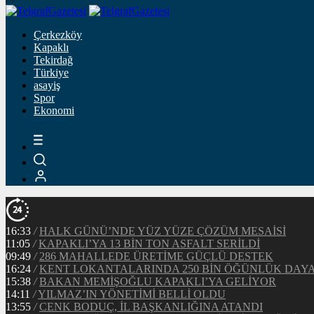
Çerkezköy
Kapaklı
Tekirdağ
Türkiye
asayiş
Spor
Ekonomi
16:33
/
HALK GÜNÜ’NDE YÜZ YÜZE ÇÖZÜM MESAİSİ
11:05
/
KAPAKLI’YA 13 BİN TON ASFALT SERİLDİ
09:49
/
286 MAHALLEDE ÜRETİME GÜÇLÜ DESTEK
16:24
/
KENT LOKANTALARINDA 250 BİN ÖĞÜNLÜK DAY
15:38
/
BAKAN MEMİŞOĞLU KAPAKLI’YA GELİYOR
14:11
/
YILMAZ’IN YÖNETİMİ BELLİ OLDU
13:55
/
CENK BODUÇ, İL BAŞKANLIĞINA ATANDI