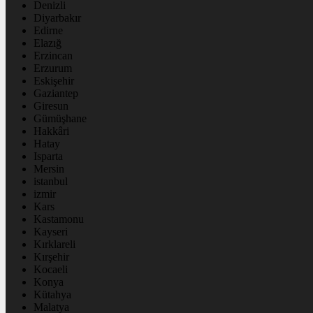
Denizli
Diyarbakır
Edirne
Elazığ
Erzincan
Erzurum
Eskişehir
Gaziantep
Giresun
Gümüşhane
Hakkâri
Hatay
Isparta
Mersin
istanbul
izmir
Kars
Kastamonu
Kayseri
Kırklareli
Kırşehir
Kocaeli
Konya
Kütahya
Malatya