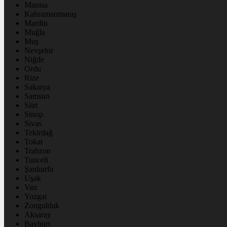
Manisa
Kahramanmaraş
Mardin
Muğla
Muş
Nevşehir
Niğde
Ordu
Rize
Sakarya
Samsun
Siirt
Sinop
Sivas
Tekirdağ
Tokat
Trabzon
Tunceli
Şanlıurfa
Uşak
Van
Yozgat
Zonguldak
Aksaray
Bayburt