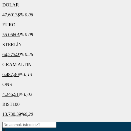
DOLAR
47,6013
$
% 0.06
EURO
55,0560
€
% 0.08
STERLİN
64,2754
£
% 0.26
GRAM ALTIN
6.487,40
%-0,13
ONS
4.246,51
%-0,02
BİST100
13.730,39
%0,20