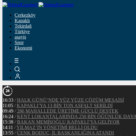
Çerkezköy
Kapaklı
Tekirdağ
Türkiye
asayiş
Spor
Ekonomi
16:33
/
HALK GÜNÜ’NDE YÜZ YÜZE ÇÖZÜM MESAİSİ
11:05
/
KAPAKLI’YA 13 BİN TON ASFALT SERİLDİ
09:49
/
286 MAHALLEDE ÜRETİME GÜÇLÜ DESTEK
16:24
/
KENT LOKANTALARINDA 250 BİN ÖĞÜNLÜK DAY
15:38
/
BAKAN MEMİŞOĞLU KAPAKLI’YA GELİYOR
14:11
/
YILMAZ’IN YÖNETİMİ BELLİ OLDU
13:55
/
CENK BODUÇ, İL BAŞKANLIĞINA ATANDI