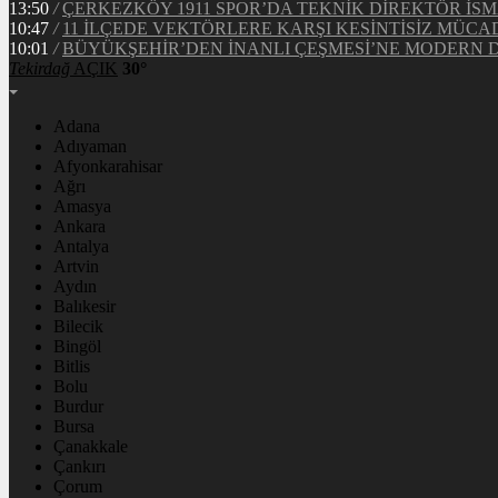
13:50
/
ÇERKEZKÖY 1911 SPOR’DA TEKNİK DİREKTÖR İSM
10:47
/
11 İLÇEDE VEKTÖRLERE KARŞI KESİNTİSİZ MÜCA
10:01
/
BÜYÜKŞEHİR’DEN İNANLI ÇEŞMESİ’NE MODERN
Tekirdağ
AÇIK
30°
Adana
Adıyaman
Afyonkarahisar
Ağrı
Amasya
Ankara
Antalya
Artvin
Aydın
Balıkesir
Bilecik
Bingöl
Bitlis
Bolu
Burdur
Bursa
Çanakkale
Çankırı
Çorum