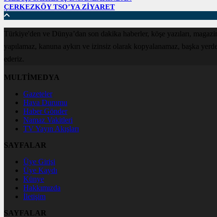
ÇERKEZKÖY TSO’YA ZİYARET
Türkiye'den ve Dünya’dan son dakika haberler, köşe yazıları, magazin
yapılamaz, kanuna aykırı ve izinsiz olarak kopyalanamaz, başka yerde ya
ederiz.
MULTİMEDYA
Gazeteler
Hava Durumu
Haber Gönder
Namaz Vakitleri
TV Yayın Akışları
SAYFALAR
Üye Girişi
Üye Kaydı
Künye
Hakkımızda
İletişim
SAYFALAR