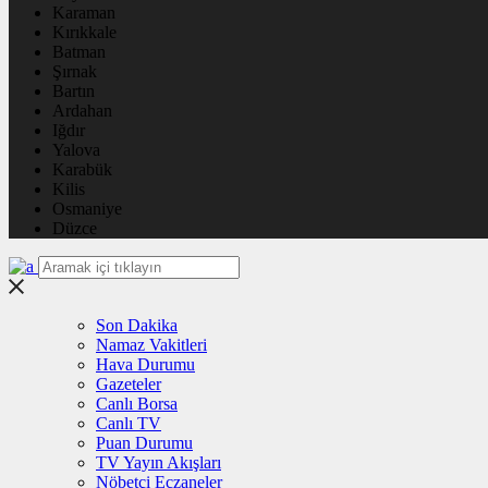
Karaman
Kırıkkale
Batman
Şırnak
Bartın
Ardahan
Iğdır
Yalova
Karabük
Kilis
Osmaniye
Düzce
Son Dakika
Namaz Vakitleri
Hava Durumu
Gazeteler
Canlı Borsa
Canlı TV
Puan Durumu
TV Yayın Akışları
Nöbetçi Eczaneler