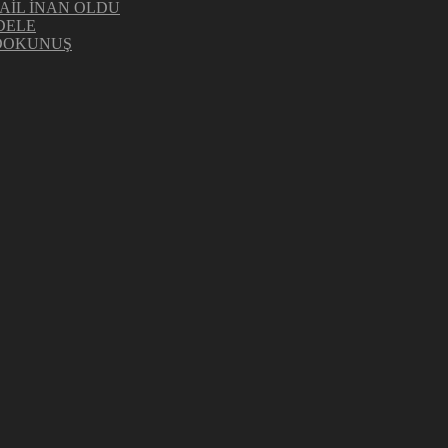
AİL İNAN OLDU
DELE
 DOKUNUŞ