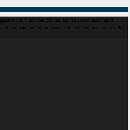
zetesi.com.tr’de haber içerikleri kaynak gösterilmeden alıntı
lı tutulmaktadır. Telgraf Gazetesi’ni tercih ettiğiniz için teşekkür