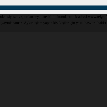
den siyasete, spordan seyahate bütün konuların tek adresi www.telgrafga
yınlanamaz. Aykırı işlem yapan kişi/kişiler için yasal başvuru hakkı sak