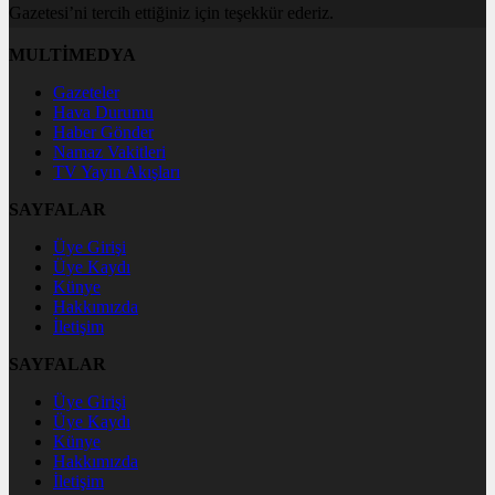
Gazetesi’ni tercih ettiğiniz için teşekkür ederiz.
MULTİMEDYA
Gazeteler
Hava Durumu
Haber Gönder
Namaz Vakitleri
TV Yayın Akışları
SAYFALAR
Üye Girişi
Üye Kaydı
Künye
Hakkımızda
İletişim
SAYFALAR
Üye Girişi
Üye Kaydı
Künye
Hakkımızda
İletişim