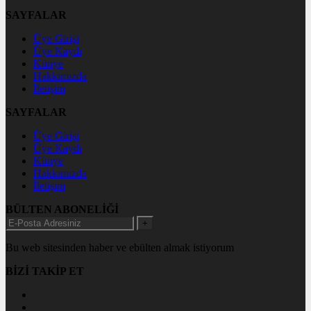
SAYFALAR
Üye Girişi
Üye Kaydı
Künye
Hakkımızda
İletişim
SAYFALAR
Üye Girişi
Üye Kaydı
Künye
Hakkımızda
İletişim
BÜLTEN ABONELİĞİ
+
Bu web sitesinden haber ve ebülten almak istiyorum
BİZİ TAKİP ET