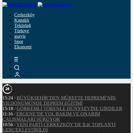
Çerkezköy
Kapaklı
Tekirdağ
Türkiye
asayiş
Spor
Ekonomi
15:24
/
BÜYÜKŞEHİR’DEN MÜREFTE DEPREMİ’NİN
YILDÖNÜMÜNDE DEPREM EĞİTİMİ
15:18
/
GÖRKEMLİ TÖRENLE DÜNYAEVİNE GİRDİLER
11:16
/
ERGENE’DE YOL BAKIM VE ONARIM
ÇALIŞMALARI SÜRÜYOR
10:56
/
YENİ PARTİ ÇERKEZKÖY’DE İLK TOPLANTI
GERÇEKLEŞTİRİLDİ