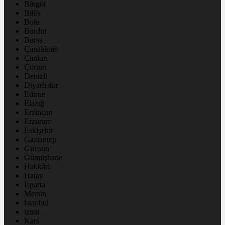
Bingöl
Bitlis
Bolu
Burdur
Bursa
Çanakkale
Çankırı
Çorum
Denizli
Diyarbakır
Edirne
Elazığ
Erzincan
Erzurum
Eskişehir
Gaziantep
Giresun
Gümüşhane
Hakkâri
Hatay
Isparta
Mersin
istanbul
izmir
Kars