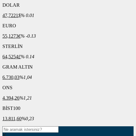
DOLAR
47,7221
$
% 0.01
EURO
55,1273
€
% -0.13
STERLİN
64,5254
£
% 0.14
GRAM ALTIN
6.730,03
%1,04
ONS
4.394,26
%1,21
BİST100
13.811,60
%0,23