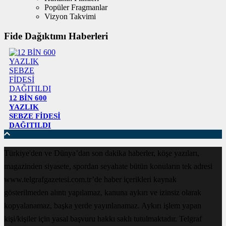
Popüler Fragmanlar
Vizyon Takvimi
Fide Dağıktımı Haberleri
12 BİN 600
YAZLIK
SEBZE FİDESİ
DAĞITILDI
Türkiye'den ve Dünya’dan son dakika haberler, köşe yazıları,
magazinden siyasete, spordan seyahate bütün konuların tek adresi
www.telgrafgazetesi.com.tr’de haber içerikleri kaynak
gösterilmeden alıntı yapılamaz, kanuna aykırı ve izinsiz olarak
kopyalanamaz, başka yerde yayınlanamaz. Aykırı işlem yapan
kişi/kişiler için yasal başvuru hakkı saklı tutulmaktadır. Telgraf