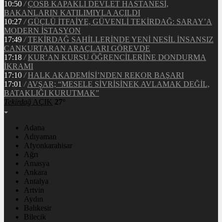
10:50
/
ÇOSB KAPAKLI DEVLET HASTANESİ,
BAKANLARIN KATILIMIYLA AÇILDI
10:27
/
GÜÇLÜ İTFAİYE, GÜVENLİ TEKİRDAĞ: SARAY’A
MODERN İSTASYON
17:49
/
TEKİRDAĞ SAHİLLERİNDE YENİ NESİL İNSANSIZ
CANKURTARAN ARAÇLARI GÖREVDE
17:18
/
KUR’AN KURSU ÖĞRENCİLERİNE DONDURMA
İKRAMI
17:10
/
HALK AKADEMİSİ’NDEN REKOR BAŞARI
17:01
/
AVŞAR; “MESELE SİVRİSİNEK AVLAMAK DEĞİL,
BATAKLIĞI KURUTMAK”
Tekirdağ
AÇIK
27°
Adana
Adıyaman
Afyonkarahisar
Ağrı
Amasya
Ankara
Antalya
Artvin
Aydın
Balıkesir
Bilecik