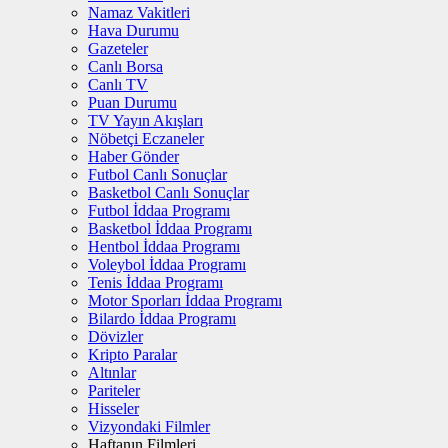
Namaz Vakitleri
Hava Durumu
Gazeteler
Canlı Borsa
Canlı TV
Puan Durumu
TV Yayın Akışları
Nöbetçi Eczaneler
Haber Gönder
Futbol Canlı Sonuçlar
Basketbol Canlı Sonuçlar
Futbol İddaa Programı
Basketbol İddaa Programı
Hentbol İddaa Programı
Voleybol İddaa Programı
Tenis İddaa Programı
Motor Sporları İddaa Programı
Bilardo İddaa Programı
Dövizler
Kripto Paralar
Altınlar
Pariteler
Hisseler
Vizyondaki Filmler
Haftanın Filmleri