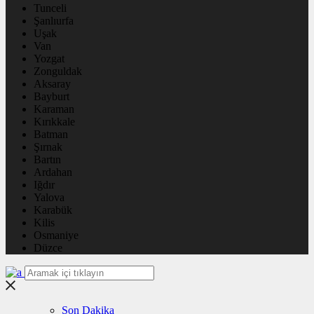
Tunceli
Şanlıurfa
Uşak
Van
Yozgat
Zonguldak
Aksaray
Bayburt
Karaman
Kırıkkale
Batman
Şırnak
Bartın
Ardahan
Iğdır
Yalova
Karabük
Kilis
Osmaniye
Düzce
Son Dakika