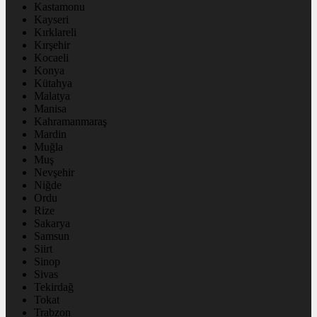
Kastamonu
Kayseri
Kırklareli
Kırşehir
Kocaeli
Konya
Kütahya
Malatya
Manisa
Kahramanmaraş
Mardin
Muğla
Muş
Nevşehir
Niğde
Ordu
Rize
Sakarya
Samsun
Siirt
Sinop
Sivas
Tekirdağ
Tokat
Trabzon