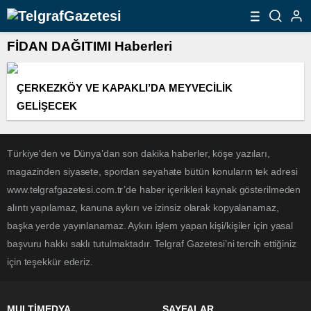
FİDAN DAĞITIMI Haberleri
ÇERKEZKÖY VE KAPAKLI’DA MEYVECİLİK
GELİŞECEK
Türkiye'den ve Dünya’dan son dakika haberler, köşe yazıları,
magazinden siyasete, spordan seyahate bütün konuların tek adresi
www.telgrafgazetesi.com.tr’de haber içerikleri kaynak gösterilmeden
alıntı yapılamaz, kanuna aykırı ve izinsiz olarak kopyalanamaz,
başka yerde yayınlanamaz. Aykırı işlem yapan kişi/kişiler için yasal
başvuru hakkı saklı tutulmaktadır. Telgraf Gazetesi’ni tercih ettiğiniz
için teşekkür ederiz.
MULTİMEDYA
SAYFALAR