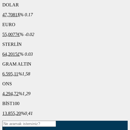
DOLAR
47,7081
$
% 0.17
EURO
55,0077
€
% -0.02
STERLİN
64,2015
£
% 0.03
GRAM ALTIN
6.595,11
%1,58
ONS
4.294,72
%1,29
BİST100
13.855,20
%0,41