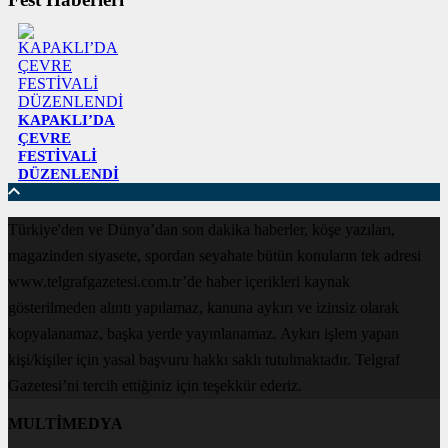
KAPAKLI’DA
ÇEVRE
FESTİVALİ
DÜZENLENDİ
Türkiye'den ve Dünya’dan son dakika haberler, köşe yazıları,
magazinden siyasete, spordan seyahate bütün konuların tek adresi
www.telgrafgazetesi.com.tr’de haber içerikleri kaynak
gösterilmeden alıntı yapılamaz, kanuna aykırı ve izinsiz olarak
kopyalanamaz, başka yerde yayınlanamaz. Aykırı işlem yapan
kişi/kişiler için yasal başvuru hakkı saklı tutulmaktadır. Telgraf
Gazetesi’ni tercih ettiğiniz için teşekkür ederiz.
MULTİMEDYA