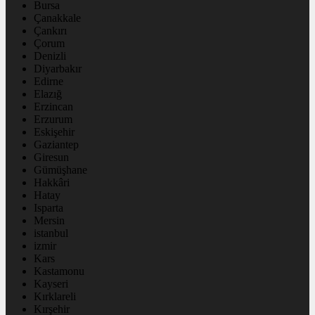
Bursa
Çanakkale
Çankırı
Çorum
Denizli
Diyarbakır
Edirne
Elazığ
Erzincan
Erzurum
Eskişehir
Gaziantep
Giresun
Gümüşhane
Hakkâri
Hatay
Isparta
Mersin
istanbul
izmir
Kars
Kastamonu
Kayseri
Kırklareli
Kırşehir