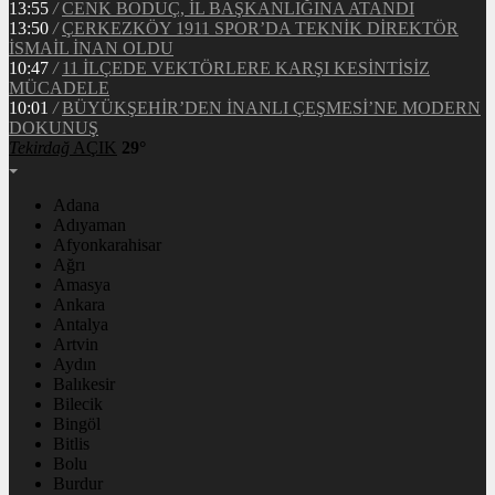
13:55
/
CENK BODUÇ, İL BAŞKANLIĞINA ATANDI
13:50
/
ÇERKEZKÖY 1911 SPOR’DA TEKNİK DİREKTÖR
İSMAİL İNAN OLDU
10:47
/
11 İLÇEDE VEKTÖRLERE KARŞI KESİNTİSİZ
MÜCADELE
10:01
/
BÜYÜKŞEHİR’DEN İNANLI ÇEŞMESİ’NE MODERN
DOKUNUŞ
Tekirdağ
AÇIK
29°
Adana
Adıyaman
Afyonkarahisar
Ağrı
Amasya
Ankara
Antalya
Artvin
Aydın
Balıkesir
Bilecik
Bingöl
Bitlis
Bolu
Burdur