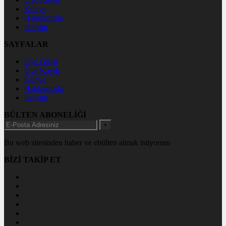
Künye
Hakkımızda
İletişim
SAYFALAR
Üye Girişi
Üye Kaydı
Künye
Hakkımızda
İletişim
BÜLTEN ABONELİĞİ
+
Bu web sitesinden haber ve ebülten almak istiyorum
BİZİ TAKİP ET