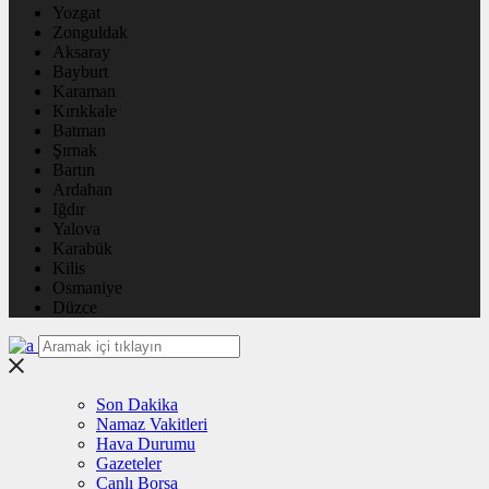
Yozgat
Zonguldak
Aksaray
Bayburt
Karaman
Kırıkkale
Batman
Şırnak
Bartın
Ardahan
Iğdır
Yalova
Karabük
Kilis
Osmaniye
Düzce
Son Dakika
Namaz Vakitleri
Hava Durumu
Gazeteler
Canlı Borsa