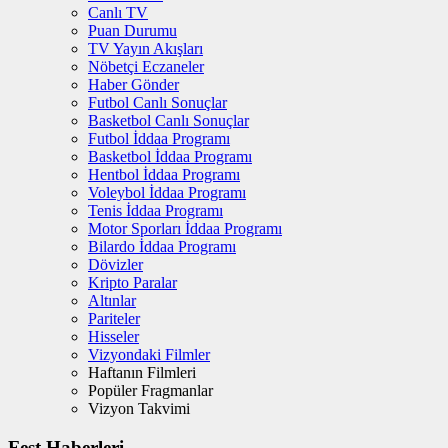
Canlı TV
Puan Durumu
TV Yayın Akışları
Nöbetçi Eczaneler
Haber Gönder
Futbol Canlı Sonuçlar
Basketbol Canlı Sonuçlar
Futbol İddaa Programı
Basketbol İddaa Programı
Hentbol İddaa Programı
Voleybol İddaa Programı
Tenis İddaa Programı
Motor Sporları İddaa Programı
Bilardo İddaa Programı
Dövizler
Kripto Paralar
Altınlar
Pariteler
Hisseler
Vizyondaki Filmler
Haftanın Filmleri
Popüler Fragmanlar
Vizyon Takvimi
Fest Haberleri