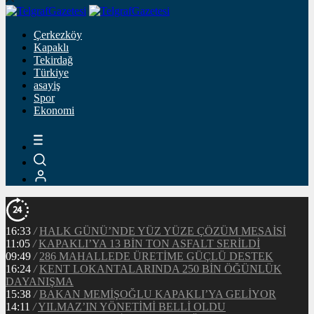
Çerkezköy
Kapaklı
Tekirdağ
Türkiye
asayiş
Spor
Ekonomi
16:33
/
HALK GÜNÜ’NDE YÜZ YÜZE ÇÖZÜM MESAİSİ
11:05
/
KAPAKLI’YA 13 BİN TON ASFALT SERİLDİ
09:49
/
286 MAHALLEDE ÜRETİME GÜÇLÜ DESTEK
16:24
/
KENT LOKANTALARINDA 250 BİN ÖĞÜNLÜK
DAYANIŞMA
15:38
/
BAKAN MEMİŞOĞLU KAPAKLI’YA GELİYOR
14:11
/
YILMAZ’IN YÖNETİMİ BELLİ OLDU