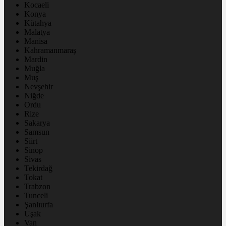
Kocaeli
Konya
Kütahya
Malatya
Manisa
Kahramanmaraş
Mardin
Muğla
Muş
Nevşehir
Niğde
Ordu
Rize
Sakarya
Samsun
Siirt
Sinop
Sivas
Tekirdağ
Tokat
Trabzon
Tunceli
Şanlıurfa
Uşak
Van