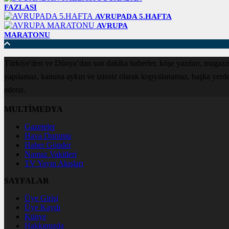
FAZLASI
AVRUPADA 5.HAFTA
AVRUPA
MARATONU
Türkiye'den ve Dünya’dan son dakika haberler, köşe yazıları, magazin
yapılamaz, kanuna aykırı ve izinsiz olarak kopyalanamaz, başka yerde ya
ederiz.
MULTİMEDYA
Gazeteler
Hava Durumu
Haber Gönder
Namaz Vakitleri
TV Yayın Akışları
SAYFALAR
Üye Girişi
Üye Kaydı
Künye
Hakkımızda