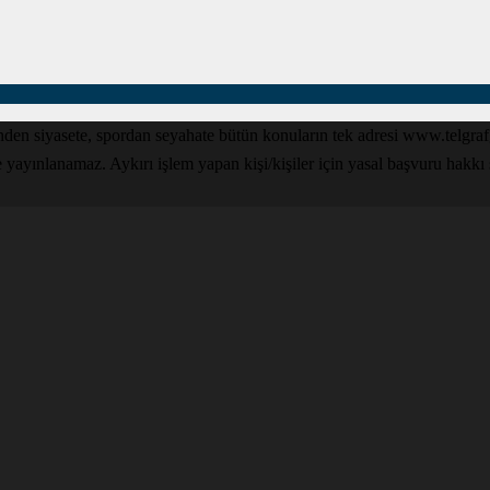
den siyasete, spordan seyahate bütün konuların tek adresi www.telgrafga
yınlanamaz. Aykırı işlem yapan kişi/kişiler için yasal başvuru hakkı sak