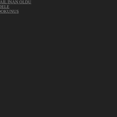
AİL İNAN OLDU
DELE
 DOKUNUŞ