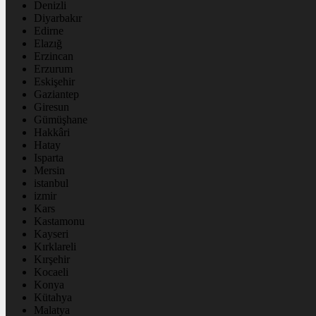
Denizli
Diyarbakır
Edirne
Elazığ
Erzincan
Erzurum
Eskişehir
Gaziantep
Giresun
Gümüşhane
Hakkâri
Hatay
Isparta
Mersin
istanbul
izmir
Kars
Kastamonu
Kayseri
Kırklareli
Kırşehir
Kocaeli
Konya
Kütahya
Malatya