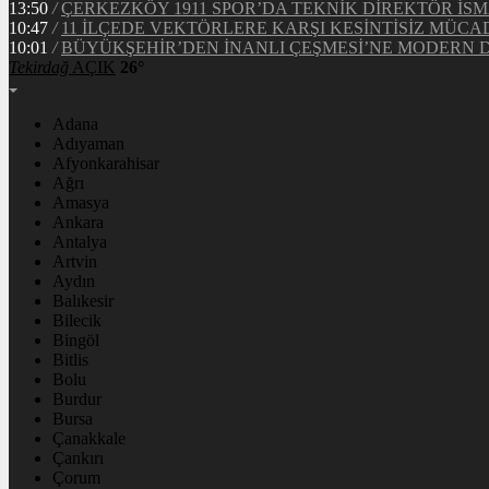
13:50
/
ÇERKEZKÖY 1911 SPOR’DA TEKNİK DİREKTÖR İSM
10:47
/
11 İLÇEDE VEKTÖRLERE KARŞI KESİNTİSİZ MÜCA
10:01
/
BÜYÜKŞEHİR’DEN İNANLI ÇEŞMESİ’NE MODERN
Tekirdağ
AÇIK
26°
Adana
Adıyaman
Afyonkarahisar
Ağrı
Amasya
Ankara
Antalya
Artvin
Aydın
Balıkesir
Bilecik
Bingöl
Bitlis
Bolu
Burdur
Bursa
Çanakkale
Çankırı
Çorum