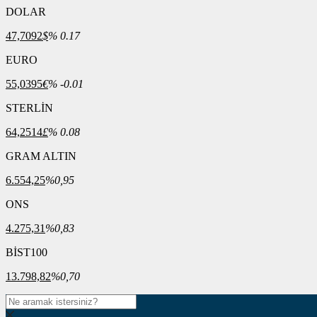
DOLAR
47,7092
$
% 0.17
EURO
55,0395
€
% -0.01
STERLİN
64,2514
£
% 0.08
GRAM ALTIN
6.554,25
%0,95
ONS
4.275,31
%0,83
BİST100
13.798,82
%0,70