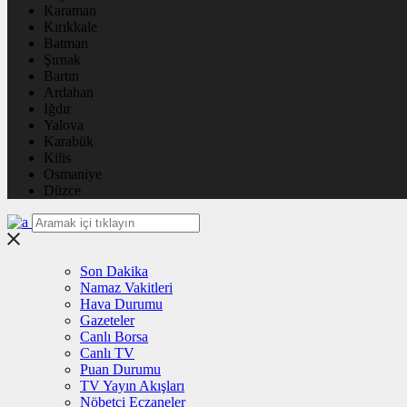
Karaman
Kırıkkale
Batman
Şırnak
Bartın
Ardahan
Iğdır
Yalova
Karabük
Kilis
Osmaniye
Düzce
Son Dakika
Namaz Vakitleri
Hava Durumu
Gazeteler
Canlı Borsa
Canlı TV
Puan Durumu
TV Yayın Akışları
Nöbetçi Eczaneler