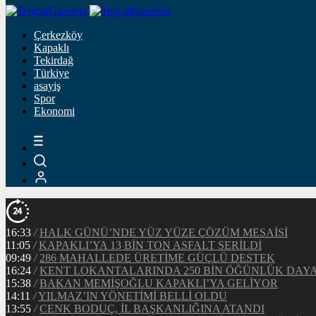
Çerkezköy
Kapaklı
Tekirdağ
Türkiye
asayiş
Spor
Ekonomi
16:33
/
HALK GÜNÜ’NDE YÜZ YÜZE ÇÖZÜM MESAİSİ
11:05
/
KAPAKLI’YA 13 BİN TON ASFALT SERİLDİ
09:49
/
286 MAHALLEDE ÜRETİME GÜÇLÜ DESTEK
16:24
/
KENT LOKANTALARINDA 250 BİN ÖĞÜNLÜK DAY
15:38
/
BAKAN MEMİŞOĞLU KAPAKLI’YA GELİYOR
14:11
/
YILMAZ’IN YÖNETİMİ BELLİ OLDU
13:55
/
CENK BODUÇ, İL BAŞKANLIĞINA ATANDI