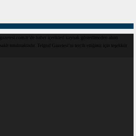
zetesi.com.tr’de haber içerikleri kaynak gösterilmeden alıntı
lı tutulmaktadır. Telgraf Gazetesi’ni tercih ettiğiniz için teşekkür