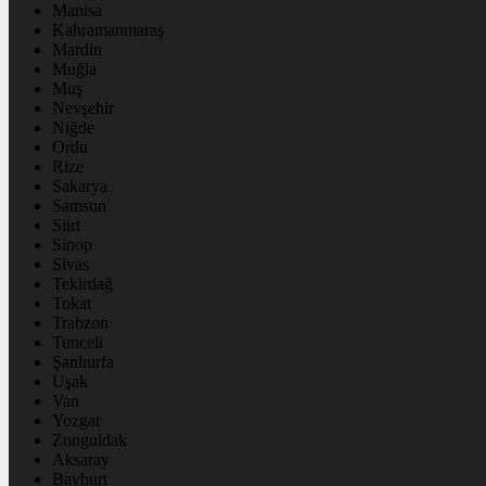
Manisa
Kahramanmaraş
Mardin
Muğla
Muş
Nevşehir
Niğde
Ordu
Rize
Sakarya
Samsun
Siirt
Sinop
Sivas
Tekirdağ
Tokat
Trabzon
Tunceli
Şanlıurfa
Uşak
Van
Yozgat
Zonguldak
Aksaray
Bayburt