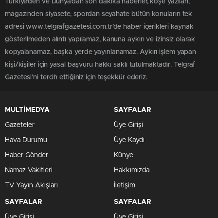
Türkiye'den ve Dünya’dan son dakika haberler, köşe yazıları,
magazinden siyasete, spordan seyahate bütün konuların tek
adresi www.telgrafgazetesi.com.tr’de haber içerikleri kaynak
gösterilmeden alıntı yapılamaz, kanuna aykırı ve izinsiz olarak
kopyalanamaz, başka yerde yayınlanamaz. Aykırı işlem yapan
kişi/kişiler için yasal başvuru hakkı saklı tutulmaktadır. Telgraf
Gazetesi’ni tercih ettiğiniz için teşekkür ederiz.
MULTİMEDYA
SAYFALAR
Gazeteler
Üye Girişi
Hava Durumu
Üye Kaydı
Haber Gönder
Künye
Namaz Vakitleri
Hakkımızda
TV Yayın Akışları
İletişim
SAYFALAR
SAYFALAR
Üye Girişi
Üye Girişi