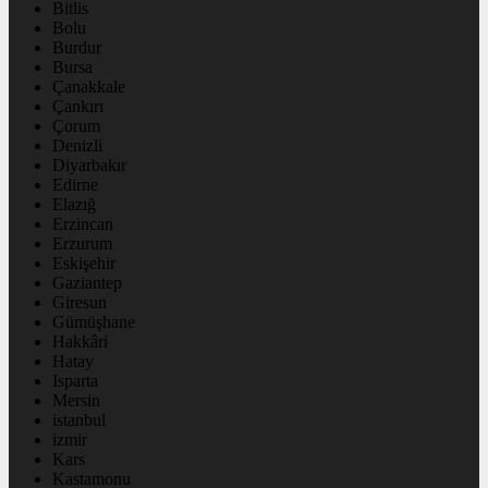
Bitlis
Bolu
Burdur
Bursa
Çanakkale
Çankırı
Çorum
Denizli
Diyarbakır
Edirne
Elazığ
Erzincan
Erzurum
Eskişehir
Gaziantep
Giresun
Gümüşhane
Hakkâri
Hatay
Isparta
Mersin
istanbul
izmir
Kars
Kastamonu