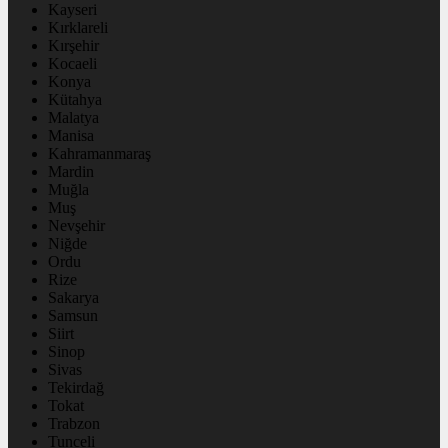
Kayseri
Kırklareli
Kırşehir
Kocaeli
Konya
Kütahya
Malatya
Manisa
Kahramanmaraş
Mardin
Muğla
Muş
Nevşehir
Niğde
Ordu
Rize
Sakarya
Samsun
Siirt
Sinop
Sivas
Tekirdağ
Tokat
Trabzon
Tunceli