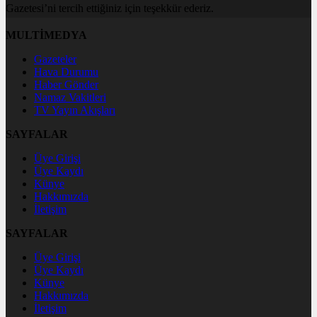
Gazetesi’ni tercih ettiğiniz için teşekkür ederiz.
MULTİMEDYA
Gazeteler
Hava Durumu
Haber Gönder
Namaz Vakitleri
TV Yayın Akışları
SAYFALAR
Üye Girişi
Üye Kaydı
Künye
Hakkımızda
İletişim
SAYFALAR
Üye Girişi
Üye Kaydı
Künye
Hakkımızda
İletişim