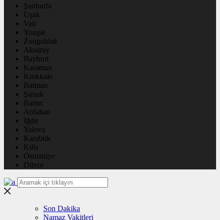
Şanlıurfa
Uşak
Van
Yozgat
Zonguldak
Aksaray
Bayburt
Karaman
Kırıkkale
Batman
Şırnak
Bartın
Ardahan
Iğdır
Yalova
Karabük
Kilis
Osmaniye
Düzce
Son Dakika
Namaz Vakitleri