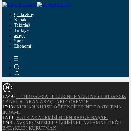
Çerkezköy
Kapaklı
Tekirdağ
Türkiye
asayiş
Spor
Ekonomi
17:49
/
TEKİRDAĞ SAHİLLERİNDE YENİ NESİL İNSANSIZ
CANKURTARAN ARAÇLARI GÖREVDE
17:18
/
KUR’AN KURSU ÖĞRENCİLERİNE DONDURMA
İKRAMI
17:10
/
HALK AKADEMİSİ’NDEN REKOR BAŞARI
17:01
/
AVŞAR; “MESELE SİVRİSİNEK AVLAMAK DEĞİL,
BATAKLIĞI KURUTMAK”