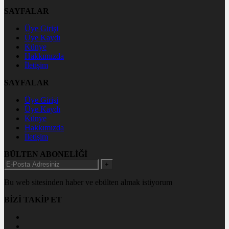
SAYFALAR
Üye Girişi
Üye Kaydı
Künye
Hakkımızda
İletişim
SAYFALAR
Üye Girişi
Üye Kaydı
Künye
Hakkımızda
İletişim
BÜLTEN ABONELİĞİ
+
Bu web sitesinden haber ve ebülten almak istiyorum
BİZİ TAKİP ET