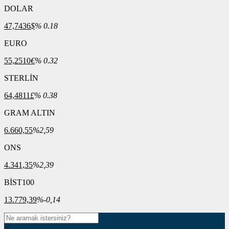
DOLAR
47,7436
$
% 0.18
EURO
55,2510
€
% 0.32
STERLİN
64,4811
£
% 0.38
GRAM ALTIN
6.660,55
%2,59
ONS
4.341,35
%2,39
BİST100
13.779,39
%-0,14