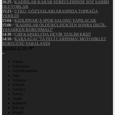
16:25
/
KADINLAR KARAR SÜREÇLERİNDE SÖZ SAHİBİ
OLUYORLAR
15:23
/
UTKU, GÖZYAŞLARI ARASINDA TOPRAĞA
VERİLDİ
15:04
/
KIZILPINAR’A SPOR SALONU YAPILACAK
15:00
/
“KADINLAR ÖLDÜRÜLDÜKTEN SONRA DEĞİL,
YAŞARKEN KORUNMALI”
14:30
/
CHP KAPAKLI’DA DEVİR TESLİM KRİZİ
14:16
/
KARAAĞAÇ’TA FECİ ÇARPIŞMA! MOTOSİKLET
SÜRÜCÜSÜ YARALANDI
Tekirdağ
AÇIK
29°
Adana
Adıyaman
Afyonkarahisar
Ağrı
Amasya
Ankara
Antalya
Artvin
Aydın
Balıkesir
Bilecik
Bingöl