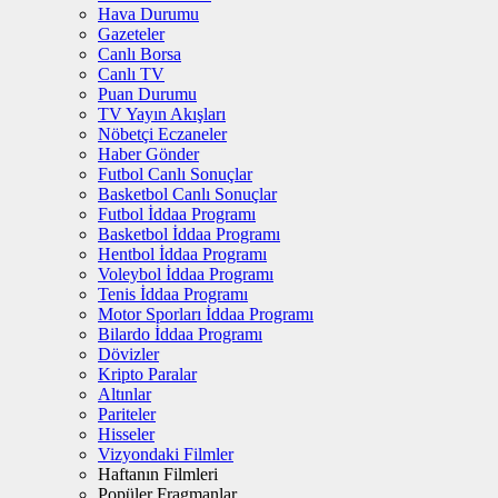
Hava Durumu
Gazeteler
Canlı Borsa
Canlı TV
Puan Durumu
TV Yayın Akışları
Nöbetçi Eczaneler
Haber Gönder
Futbol Canlı Sonuçlar
Basketbol Canlı Sonuçlar
Futbol İddaa Programı
Basketbol İddaa Programı
Hentbol İddaa Programı
Voleybol İddaa Programı
Tenis İddaa Programı
Motor Sporları İddaa Programı
Bilardo İddaa Programı
Dövizler
Kripto Paralar
Altınlar
Pariteler
Hisseler
Vizyondaki Filmler
Haftanın Filmleri
Popüler Fragmanlar