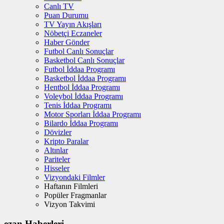
Canlı TV
Puan Durumu
TV Yayın Akışları
Nöbetçi Eczaneler
Haber Gönder
Futbol Canlı Sonuçlar
Basketbol Canlı Sonuçlar
Futbol İddaa Programı
Basketbol İddaa Programı
Hentbol İddaa Programı
Voleybol İddaa Programı
Tenis İddaa Programı
Motor Sporları İddaa Programı
Bilardo İddaa Programı
Dövizler
Kripto Paralar
Altınlar
Pariteler
Hisseler
Vizyondaki Filmler
Haftanın Filmleri
Popüler Fragmanlar
Vizyon Takvimi
ezan Haberleri