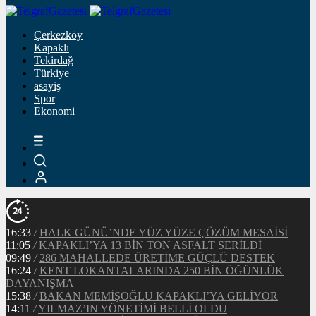
Çerkezköy
Kapaklı
Tekirdağ
Türkiye
asayiş
Spor
Ekonomi
16:33
/
HALK GÜNÜ’NDE YÜZ YÜZE ÇÖZÜM MESAİSİ
11:05
/
KAPAKLI’YA 13 BİN TON ASFALT SERİLDİ
09:49
/
286 MAHALLEDE ÜRETİME GÜÇLÜ DESTEK
16:24
/
KENT LOKANTALARINDA 250 BİN ÖĞÜNLÜK
DAYANIŞMA
15:38
/
BAKAN MEMİŞOĞLU KAPAKLI’YA GELİYOR
14:11
/
YILMAZ’IN YÖNETİMİ BELLİ OLDU