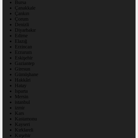
Bursa
Çanakkale
Çankırı
Çorum
Denizli
Diyarbakır
Edirne
Elazığ
Erzincan
Erzurum
Eskişehir
Gaziantep
Giresun
Gümüşhane
Hakkâri
Hatay
Isparta
Mersin
istanbul
izmir
Kars
Kastamonu
Kayseri
Kırklareli
Kırşehir