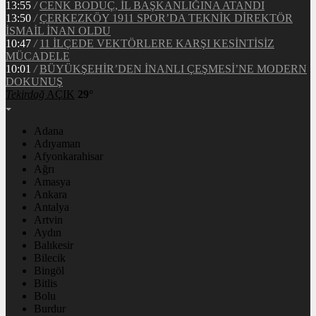
13:55
/
CENK BODUÇ, İL BAŞKANLIĞINA ATANDI
13:50
/
ÇERKEZKÖY 1911 SPOR’DA TEKNİK DİREKTÖR
İSMAİL İNAN OLDU
10:47
/
11 İLÇEDE VEKTÖRLERE KARŞI KESİNTİSİZ
MÜCADELE
10:01
/
BÜYÜKŞEHİR’DEN İNANLI ÇEŞMESİ’NE MODERN
DOKUNUŞ
Tekirdağ
AÇIK
29°
Adana
Adıyaman
Afyonkarahisar
Ağrı
Amasya
Ankara
Antalya
Artvin
Aydın
Balıkesir
Bilecik
Bingöl
Bitlis
Bolu
Burdur