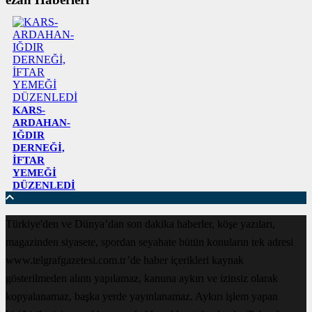
KARS-
ARDAHAN-
IĞDIR
DERNEĞİ,
İFTAR
YEMEĞİ
DÜZENLEDİ
Türkiye'den ve Dünya’dan son dakika haberler, köşe yazıları,
magazinden siyasete, spordan seyahate bütün konuların tek adresi
www.telgrafgazetesi.com.tr’de haber içerikleri kaynak
gösterilmeden alıntı yapılamaz, kanuna aykırı ve izinsiz olarak
kopyalanamaz, başka yerde yayınlanamaz. Aykırı işlem yapan