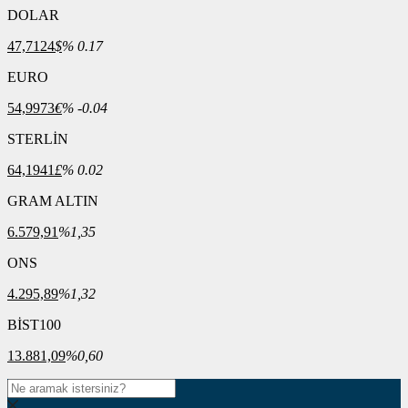
DOLAR
47,7124
$
% 0.17
EURO
54,9973
€
% -0.04
STERLİN
64,1941
£
% 0.02
GRAM ALTIN
6.579,91
%1,35
ONS
4.295,89
%1,32
BİST100
13.881,09
%0,60