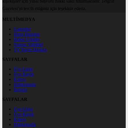
kişi/kişiler için yasal başvuru hakkı saklı tutulmaktadır. Telgraf
Gazetesi’ni tercih ettiğiniz için teşekkür ederiz.
MULTİMEDYA
Gazeteler
Hava Durumu
Haber Gönder
Namaz Vakitleri
TV Yayın Akışları
SAYFALAR
Üye Girişi
Üye Kaydı
Künye
Hakkımızda
İletişim
SAYFALAR
Üye Girişi
Üye Kaydı
Künye
Hakkımızda