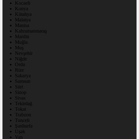
Kocaeli
Konya
Kütahya
Malatya
Manisa
Kahramanmaraş
Mardin
Muğla
Muş
Nevşehir
Niğde
Ordu
Rize
Sakarya
Samsun
Siirt
Sinop
Sivas
Tekirdağ
Tokat
Trabzon
Tunceli
Şanlıurfa
Uşak
Van