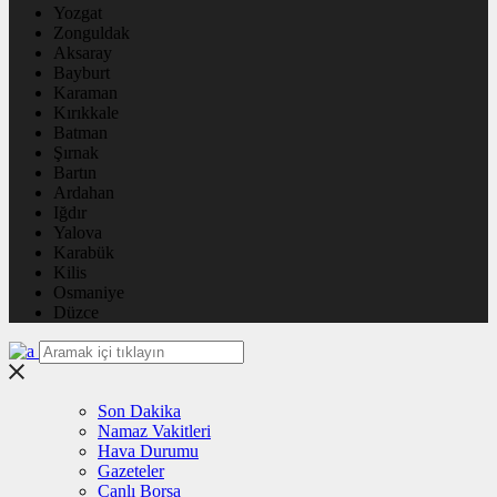
Yozgat
Zonguldak
Aksaray
Bayburt
Karaman
Kırıkkale
Batman
Şırnak
Bartın
Ardahan
Iğdır
Yalova
Karabük
Kilis
Osmaniye
Düzce
Son Dakika
Namaz Vakitleri
Hava Durumu
Gazeteler
Canlı Borsa