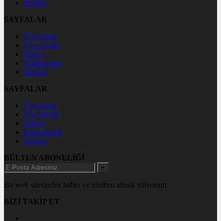
İletişim
SAYFALAR
Üye Girişi
Üye Kaydı
Künye
Hakkımızda
İletişim
SAYFALAR
Üye Girişi
Üye Kaydı
Künye
Hakkımızda
İletişim
BÜLTEN ABONELİĞİ
+
Bu web sitesinden haber ve ebülten almak istiyorum
BİZİ TAKİP ET