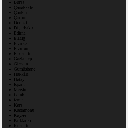
Bursa
Çanakkale
Çankırı
Çorum
Denizli
Diyarbakır
Edirne
Elazığ
Erzincan
Erzurum
Eskişehir
Gaziantep
Giresun
Gümüşhane
Hakkâri
Hatay
Isparta
Mersin
istanbul
izmir
Kars
Kastamonu
Kayseri
Kırklareli
Kırşehir