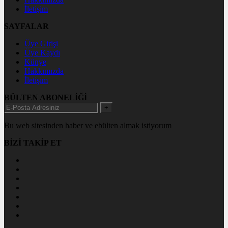
İletişim
SAYFALAR
Üye Girişi
Üye Kaydı
Künye
Hakkımızda
İletişim
BÜLTEN ABONELİĞİ
+
Bu web sitesinden haber ve ebülten almak istiyorum
BİZİ TAKİP ET