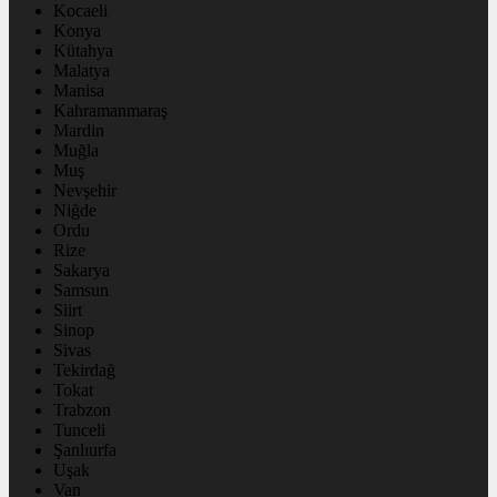
Kocaeli
Konya
Kütahya
Malatya
Manisa
Kahramanmaraş
Mardin
Muğla
Muş
Nevşehir
Niğde
Ordu
Rize
Sakarya
Samsun
Siirt
Sinop
Sivas
Tekirdağ
Tokat
Trabzon
Tunceli
Şanlıurfa
Uşak
Van