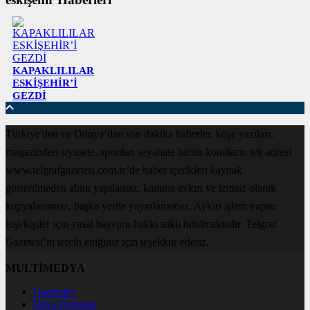
KAPAKLILILAR
ESKİŞEHİR’İ
GEZDİ
Türkiye'den ve Dünya’dan son dakika haberler, köşe yazıları,
magazinden siyasete, spordan seyahate bütün konuların tek adresi
www.telgrafgazetesi.com.tr’de haber içerikleri kaynak
gösterilmeden alıntı yapılamaz, kanuna aykırı ve izinsiz olarak
kopyalanamaz, başka yerde yayınlanamaz. Aykırı işlem yapan
kişi/kişiler için yasal başvuru hakkı saklı tutulmaktadır. Telgraf
Gazetesi’ni tercih ettiğiniz için teşekkür ederiz.
MULTİMEDYA
Gazeteler
Hava Durumu