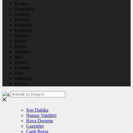
Yozgat
Zonguldak
Aksaray
Bayburt
Karaman
Kırıkkale
Batman
Şırnak
Bartın
Ardahan
Iğdır
Yalova
Karabük
Kilis
Osmaniye
Düzce
Son Dakika
Namaz Vakitleri
Hava Durumu
Gazeteler
Canlı Borsa