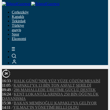
Çerkezköy
Kapaklı
Tekirdağ
Türkiye
asayiş
Spor
Ekonomi
16:33
/
HALK GÜNÜ’NDE YÜZ YÜZE ÇÖZÜM MESAİSİ
11:05
/
KAPAKLI’YA 13 BİN TON ASFALT SERİLDİ
09:49
/
286 MAHALLEDE ÜRETİME GÜÇLÜ DESTEK
16:24
/
KENT LOKANTALARINDA 250 BİN ÖĞÜNLÜK
DAYANIŞMA
15:38
/
BAKAN MEMİŞOĞLU KAPAKLI’YA GELİYOR
14:11
/
YILMAZ’IN YÖNETİMİ BELLİ OLDU