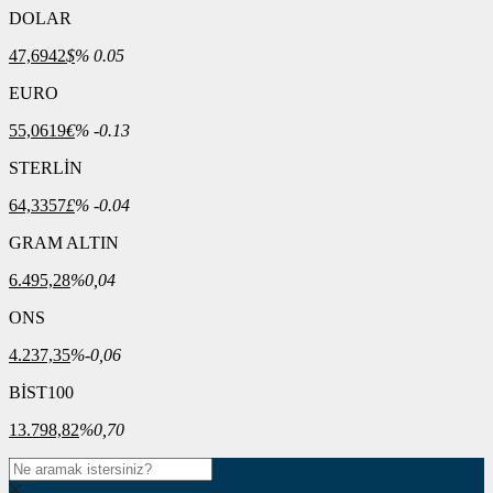
DOLAR
47,6942
$
% 0.05
EURO
55,0619
€
% -0.13
STERLİN
64,3357
£
% -0.04
GRAM ALTIN
6.495,28
%0,04
ONS
4.237,35
%-0,06
BİST100
13.798,82
%0,70