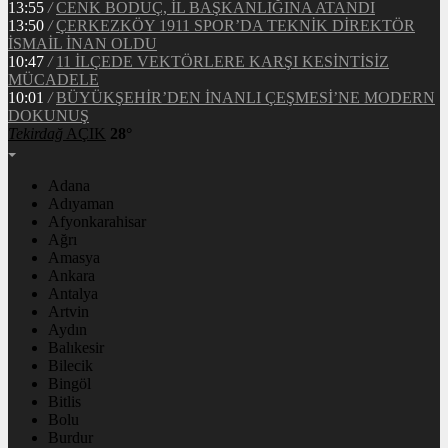
13:55
/
CENK BODUÇ, İL BAŞKANLIĞINA ATANDI
13:50
/
ÇERKEZKÖY 1911 SPOR’DA TEKNİK DİREKTÖR
İSMAİL İNAN OLDU
10:47
/
11 İLÇEDE VEKTÖRLERE KARŞI KESİNTİSİZ
MÜCADELE
10:01
/
BÜYÜKŞEHİR’DEN İNANLI ÇEŞMESİ’NE MODERN
DOKUNUŞ
Tekirdağ
AÇIK
28°
Adana
Adıyaman
Afyonkarahisar
Ağrı
Amasya
Ankara
Antalya
Artvin
Aydın
Balıkesir
Bilecik
Bingöl
Bitlis
Bolu
Burdur