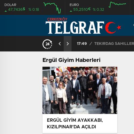
DOLAR
EURO
$
€
47,7436
% 0.18
55,2510
% 0.32
17:49
/
Ergül Giyim Haberleri
ERGÜL GİYİM AYAKKABI,
KIZILPINAR’DA AÇILDI