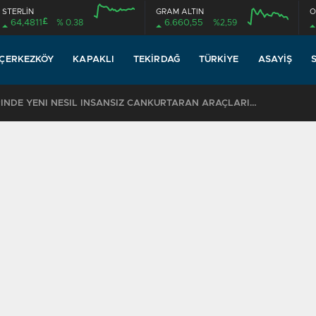
STERLİN
GRAM ALTIN
O
£
64,4811
% 0.38
6.660,55
%2,59
ÇERKEZKÖY
KAPAKLI
TEKIRDAĞ
TÜRKIYE
ASAYIŞ
TEKİRDAĞ SAHİLLERİNDE YENİ NESİL İNSANSIZ CANKURTARAN ARAÇLARI GÖREVDE