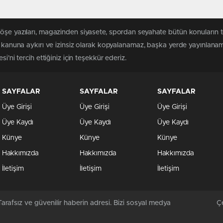
köşe yazıları, magazinden siyasete, spordan seyahate bütün konuların 
 kanuna aykırı ve izinsiz olarak kopyalanamaz, başka yerde yayınlanamaz
i’ni tercih ettiğiniz için teşekkür ederiz.
SAYFALAR
SAYFALAR
SAYFALAR
Üye Girişi
Üye Girişi
Üye Girişi
Üye Kaydı
Üye Kaydı
Üye Kaydı
Künye
Künye
Künye
Hakkımızda
Hakkımızda
Hakkımızda
İletişim
İletişim
İletişim
arafsız ve güvenilir haberin adresi. Bizi sosyal medya
Çe