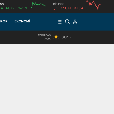
NS
BİST100
4.341,35
%2,39
13.779,39
%-0,14
SPOR
EKONOMI
TEKIRDAĞ
30°
17:18
/
KUR’AN KURSU ÖĞRENCİLERİNE DONDURMA İKRAMI
AÇIK