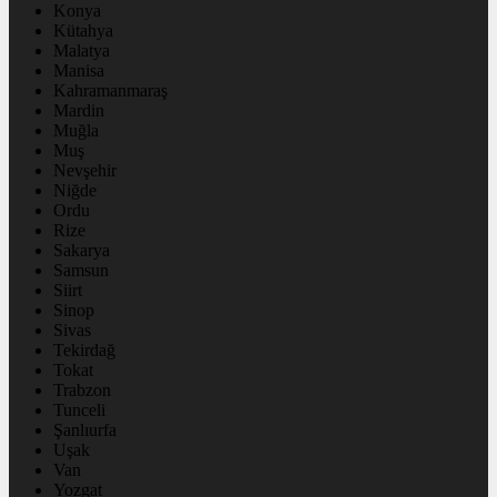
Konya
Kütahya
Malatya
Manisa
Kahramanmaraş
Mardin
Muğla
Muş
Nevşehir
Niğde
Ordu
Rize
Sakarya
Samsun
Siirt
Sinop
Sivas
Tekirdağ
Tokat
Trabzon
Tunceli
Şanlıurfa
Uşak
Van
Yozgat