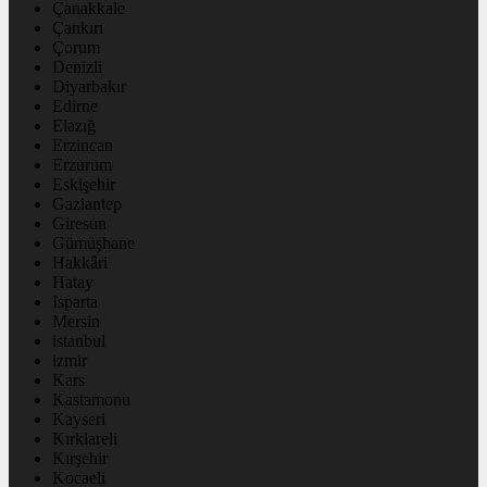
Çanakkale
Çankırı
Çorum
Denizli
Diyarbakır
Edirne
Elazığ
Erzincan
Erzurum
Eskişehir
Gaziantep
Giresun
Gümüşhane
Hakkâri
Hatay
Isparta
Mersin
istanbul
izmir
Kars
Kastamonu
Kayseri
Kırklareli
Kırşehir
Kocaeli