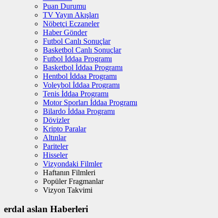
Puan Durumu
TV Yayın Akışları
Nöbetçi Eczaneler
Haber Gönder
Futbol Canlı Sonuçlar
Basketbol Canlı Sonuçlar
Futbol İddaa Programı
Basketbol İddaa Programı
Hentbol İddaa Programı
Voleybol İddaa Programı
Tenis İddaa Programı
Motor Sporları İddaa Programı
Bilardo İddaa Programı
Dövizler
Kripto Paralar
Altınlar
Pariteler
Hisseler
Vizyondaki Filmler
Haftanın Filmleri
Popüler Fragmanlar
Vizyon Takvimi
erdal aslan Haberleri