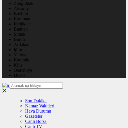
Zonguldak
Aksaray
Bayburt
Karaman
Kırıkkale
Batman
Şırnak
Bartın
Ardahan
Iğdır
Yalova
Karabük
Kilis
Osmaniye
Düzce
Son Dakika
Namaz Vakitleri
Hava Durumu
Gazeteler
Canlı Borsa
Canlı TV