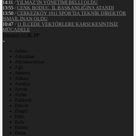
14:11
/
YILMAZ’IN YÖNETİMİ BELLİ OLDU
13:55
/
CENK BODUÇ, İL BAŞKANLIĞINA ATANDI
13:50
/
ÇERKEZKÖY 1911 SPOR’DA TEKNİK DİREKTÖR
İSMAİL İNAN OLDU
10:47
/
11 İLÇEDE VEKTÖRLERE KARŞI KESİNTİSİZ
MÜCADELE
Tekirdağ
AÇIK
29°
Adana
Adıyaman
Afyonkarahisar
Ağrı
Amasya
Ankara
Antalya
Artvin
Aydın
Balıkesir
Bilecik
Bingöl
Bitlis
Bolu
Burdur
Bursa