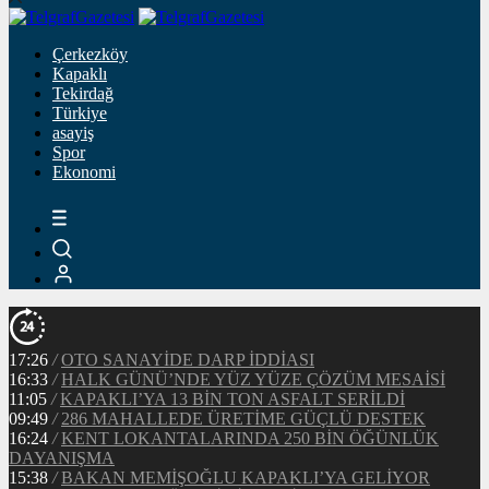
Çerkezköy
Kapaklı
Tekirdağ
Türkiye
asayiş
Spor
Ekonomi
17:26
/
OTO SANAYİDE DARP İDDİASI
16:33
/
HALK GÜNÜ’NDE YÜZ YÜZE ÇÖZÜM MESAİSİ
11:05
/
KAPAKLI’YA 13 BİN TON ASFALT SERİLDİ
09:49
/
286 MAHALLEDE ÜRETİME GÜÇLÜ DESTEK
16:24
/
KENT LOKANTALARINDA 250 BİN ÖĞÜNLÜK
DAYANIŞMA
15:38
/
BAKAN MEMİŞOĞLU KAPAKLI’YA GELİYOR