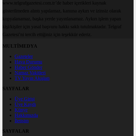
www.telgrafgazetesi.com.tr’de haber içerikleri kaynak
gösterilmeden alıntı yapılamaz, kanuna aykırı ve izinsiz olarak
kopyalanamaz, başka yerde yayınlanamaz. Aykırı işlem yapan
kişi/kişiler için yasal başvuru hakkı saklı tutulmaktadır. Telgraf
Gazetesi’ni tercih ettiğiniz için teşekkür ederiz.
MULTİMEDYA
Gazeteler
Hava Durumu
Haber Gönder
Namaz Vakitleri
TV Yayın Akışları
SAYFALAR
Üye Girişi
Üye Kaydı
Künye
Hakkımızda
İletişim
SAYFALAR