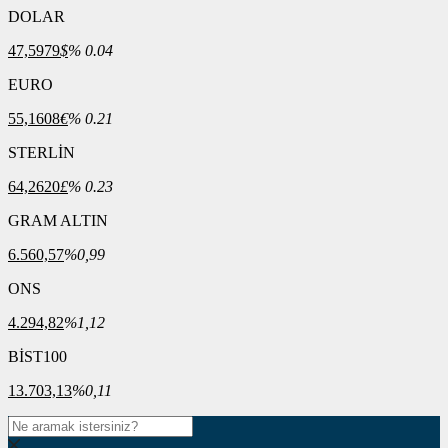
DOLAR
47,5979
$
% 0.04
EURO
55,1608
€
% 0.21
STERLİN
64,2620
£
% 0.23
GRAM ALTIN
6.560,57
%0,99
ONS
4.294,82
%1,12
BİST100
13.703,13
%0,11