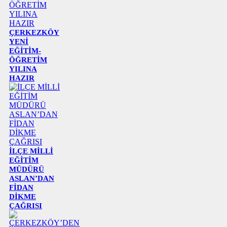
ÇERKEZKÖY
YENİ
EĞİTİM-
ÖĞRETİM
YILINA
HAZIR
İLÇE MİLLİ
EĞİTİM
MÜDÜRÜ
ASLAN’DAN
FİDAN
DİKME
ÇAĞRISI