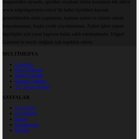
magazinden siyasete, spordan seyahate bütün konuların tek adresi
www.telgrafgazetesi.com.tr’de haber içerikleri kaynak
gösterilmeden alıntı yapılamaz, kanuna aykırı ve izinsiz olarak
kopyalanamaz, başka yerde yayınlanamaz. Aykırı işlem yapan
kişi/kişiler için yasal başvuru hakkı saklı tutulmaktadır. Telgraf
Gazetesi’ni tercih ettiğiniz için teşekkür ederiz.
MULTİMEDYA
Gazeteler
Hava Durumu
Haber Gönder
Namaz Vakitleri
TV Yayın Akışları
SAYFALAR
Üye Girişi
Üye Kaydı
Künye
Hakkımızda
İletişim