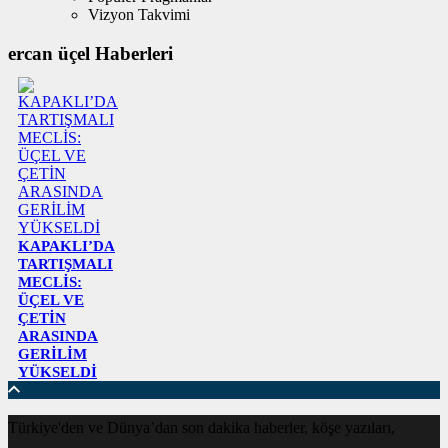
Vizyon Takvimi
ercan üçel Haberleri
KAPAKLI’DA
TARTIŞMALI
MECLİS:
ÜÇEL VE
ÇETİN
ARASINDA
GERİLİM
YÜKSELDİ
Türkiye'den ve Dünya’dan son dakika haberler, köşe yazıları,