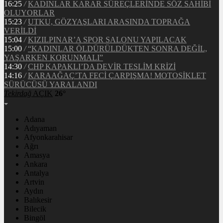
16:25
/
KADINLAR KARAR SÜREÇLERİNDE SÖZ SAHİBİ
OLUYORLAR
15:23
/
UTKU, GÖZYAŞLARI ARASINDA TOPRAĞA
VERİLDİ
15:04
/
KIZILPINAR’A SPOR SALONU YAPILACAK
15:00
/
“KADINLAR ÖLDÜRÜLDÜKTEN SONRA DEĞİL,
YAŞARKEN KORUNMALI”
14:30
/
CHP KAPAKLI’DA DEVİR TESLİM KRİZİ
14:16
/
KARAAĞAÇ’TA FECİ ÇARPIŞMA! MOTOSİKLET
SÜRÜCÜSÜ YARALANDI
Tekirdağ
AÇIK
26°
Adana
Adıyaman
Afyonkarahisar
Ağrı
Amasya
Ankara
Antalya
Artvin
Aydın
Balıkesir
Bilecik
Bingöl