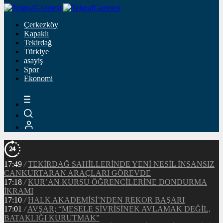
Çerkezköy
Kapaklı
Tekirdağ
Türkiye
asayiş
Spor
Ekonomi
17:49
/
TEKİRDAĞ SAHİLLERİNDE YENİ NESİL İNSANSIZ
CANKURTARAN ARAÇLARI GÖREVDE
17:18
/
KUR’AN KURSU ÖĞRENCİLERİNE DONDURMA
İKRAMI
17:10
/
HALK AKADEMİSİ’NDEN REKOR BAŞARI
17:01
/
AVŞAR; “MESELE SİVRİSİNEK AVLAMAK DEĞİL,
BATAKLIĞI KURUTMAK”