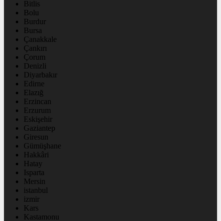
Bitlis
Bolu
Burdur
Bursa
Çanakkale
Çankırı
Çorum
Denizli
Diyarbakır
Edirne
Elazığ
Erzincan
Erzurum
Eskişehir
Gaziantep
Giresun
Gümüşhane
Hakkâri
Hatay
Isparta
Mersin
istanbul
izmir
Kars
Kastamonu