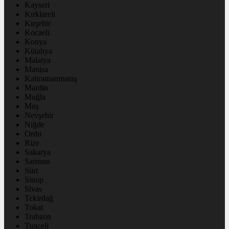
Kayseri
Kırklareli
Kırşehir
Kocaeli
Konya
Kütahya
Malatya
Manisa
Kahramanmaraş
Mardin
Muğla
Muş
Nevşehir
Niğde
Ordu
Rize
Sakarya
Samsun
Siirt
Sinop
Sivas
Tekirdağ
Tokat
Trabzon
Tunceli