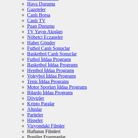
Hava Durumu
Gazeteler
Canlı Borsa
Canlı TV
Puan Durumu
TV Yayın Akışları
Nöbetçi Eczaneler
Haber Gönder
Futbol Canlı Sonuçlar
Basketbol Canlı Sonuçlar
Futbol İddaa Programı
Basketbol İddaa Programı
Hentbol İddaa Programı
Voleybol İddaa Programı
Tenis İddaa Programı
Motor Sporları İddaa Programı
Bilardo İddaa Programı
Dövizler
Kripto Paralar
Altınlar
Pariteler
Hisseler
Vizyondaki Filmler
Haftanın Filmleri
Popüler Fragmanlar