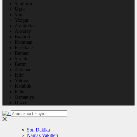
Şanlıurfa
Uşak
Van
Yozgat
Zonguldak
Aksaray
Bayburt
Karaman
Kırıkkale
Batman
Şırnak
Bartın
Ardahan
Iğdır
Yalova
Karabük
Kilis
Osmaniye
Düzce
Son Dakika
Namaz Vakitleri