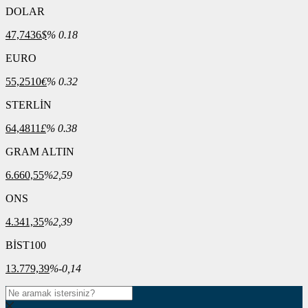
DOLAR
47,7436
$
% 0.18
EURO
55,2510
€
% 0.32
STERLİN
64,4811
£
% 0.38
GRAM ALTIN
6.660,55
%2,59
ONS
4.341,35
%2,39
BİST100
13.779,39
%-0,14