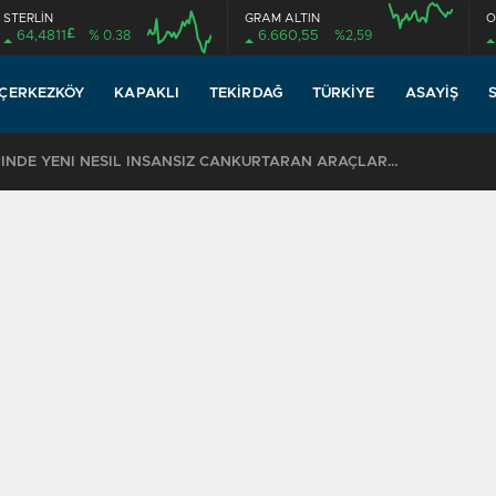
STERLİN
GRAM ALTIN
O
£
64,4811
% 0.38
6.660,55
%2,59
ÇERKEZKÖY
KAPAKLI
TEKIRDAĞ
TÜRKIYE
ASAYIŞ
TEKİRDAĞ SAHİLLERİNDE YENİ NESİL İNSANSIZ CANKURTARAN ARAÇLARI GÖREVDE