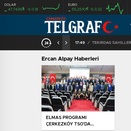
DOLAR
EURO
$
€
47,7436
% 0.18
55,2510
% 0.32
17:49
/
Ercan Alpay Haberleri
ELMAS PROGRAMI
ÇERKEZKÖY TSO’DA
TANITILDI