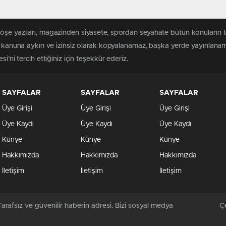
köşe yazıları, magazinden siyasete, spordan seyahate bütün konuların 
 kanuna aykırı ve izinsiz olarak kopyalanamaz, başka yerde yayınlanamaz
i’ni tercih ettiğiniz için teşekkür ederiz.
SAYFALAR
SAYFALAR
SAYFALAR
Üye Girişi
Üye Girişi
Üye Girişi
Üye Kaydı
Üye Kaydı
Üye Kaydı
Künye
Künye
Künye
Hakkımızda
Hakkımızda
Hakkımızda
İletişim
İletişim
İletişim
arafsız ve güvenilir haberin adresi. Bizi sosyal medya
Çe