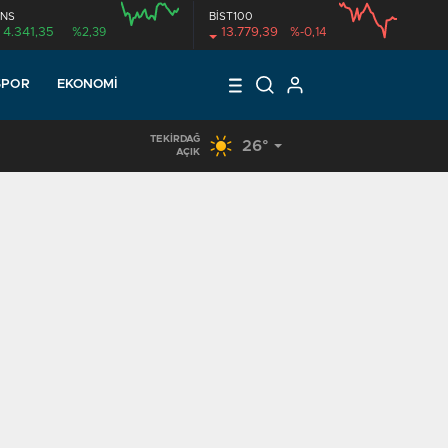
NS
BİST100
4.341,35
%2,39
13.779,39
%-0,14
SPOR
EKONOMI
TEKIRDAĞ
26°
17:18
/
KUR’AN KURSU ÖĞRENCİLERİNE DONDURMA İKRAMI
AÇIK