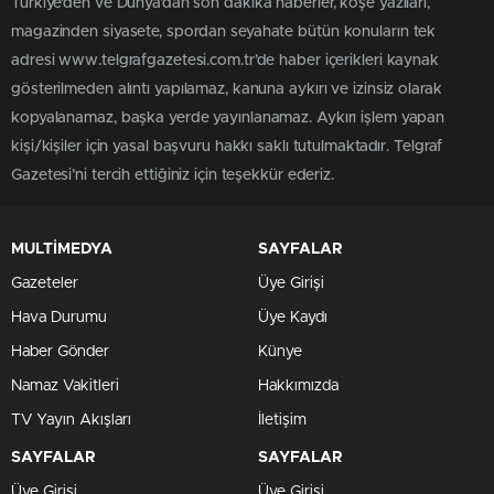
Türkiye'den ve Dünya’dan son dakika haberler, köşe yazıları,
magazinden siyasete, spordan seyahate bütün konuların tek
adresi www.telgrafgazetesi.com.tr’de haber içerikleri kaynak
gösterilmeden alıntı yapılamaz, kanuna aykırı ve izinsiz olarak
kopyalanamaz, başka yerde yayınlanamaz. Aykırı işlem yapan
kişi/kişiler için yasal başvuru hakkı saklı tutulmaktadır. Telgraf
Gazetesi’ni tercih ettiğiniz için teşekkür ederiz.
MULTİMEDYA
SAYFALAR
Gazeteler
Üye Girişi
Hava Durumu
Üye Kaydı
Haber Gönder
Künye
Namaz Vakitleri
Hakkımızda
TV Yayın Akışları
İletişim
SAYFALAR
SAYFALAR
Üye Girişi
Üye Girişi