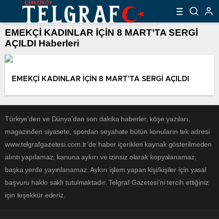
EMEKÇİ KADINLAR İÇİN 8 MART’TA SERGİ
AÇILDI Haberleri
EMEKÇİ KADINLAR İÇİN 8 MART’TA SERGİ AÇILDI
Türkiye'den ve Dünya’dan son dakika haberler, köşe yazıları,
magazinden siyasete, spordan seyahate bütün konuların tek adresi
www.telgrafgazetesi.com.tr’de haber içerikleri kaynak gösterilmeden
alıntı yapılamaz, kanuna aykırı ve izinsiz olarak kopyalanamaz,
başka yerde yayınlanamaz. Aykırı işlem yapan kişi/kişiler için yasal
başvuru hakkı saklı tutulmaktadır. Telgraf Gazetesi’ni tercih ettiğiniz
için teşekkür ederiz.