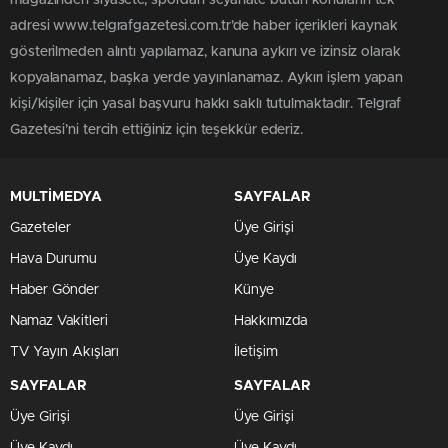
magazinden siyasete, spordan seyahate bütün konuların tek
adresi www.telgrafgazetesi.com.tr’de haber içerikleri kaynak
gösterilmeden alıntı yapılamaz, kanuna aykırı ve izinsiz olarak
kopyalanamaz, başka yerde yayınlanamaz. Aykırı işlem yapan
kişi/kişiler için yasal başvuru hakkı saklı tutulmaktadır. Telgraf
Gazetesi’ni tercih ettiğiniz için teşekkür ederiz.
MULTİMEDYA
SAYFALAR
Gazeteler
Üye Girişi
Hava Durumu
Üye Kaydı
Haber Gönder
Künye
Namaz Vakitleri
Hakkımızda
TV Yayın Akışları
İletişim
SAYFALAR
SAYFALAR
Üye Girişi
Üye Girişi