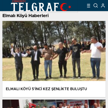
Elmalı Köyü Haberleri
ELMALI KÖYÜ 5’İNCİ KEZ ŞENLİKTE BULUŞTU