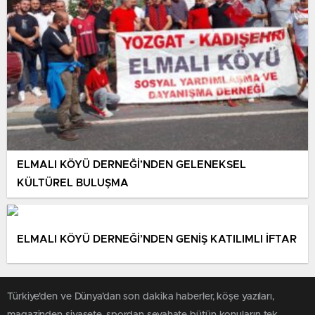
ELMALI KÖYÜ DERNEĞİ’NDEN GELENEKSEL
KÜLTÜREL BULUŞMA
ELMALI KÖYÜ DERNEĞİ’NDEN GENİŞ KATILIMLI İFTAR
Türkiye'den ve Dünya’dan son dakika haberler, köşe yazıları,