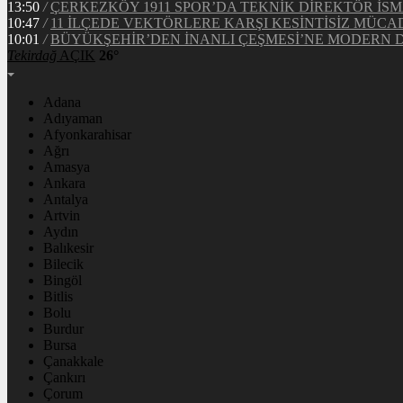
13:50
/
ÇERKEZKÖY 1911 SPOR’DA TEKNİK DİREKTÖR İSM
10:47
/
11 İLÇEDE VEKTÖRLERE KARŞI KESİNTİSİZ MÜCA
10:01
/
BÜYÜKŞEHİR’DEN İNANLI ÇEŞMESİ’NE MODERN
Tekirdağ
AÇIK
26°
Adana
Adıyaman
Afyonkarahisar
Ağrı
Amasya
Ankara
Antalya
Artvin
Aydın
Balıkesir
Bilecik
Bingöl
Bitlis
Bolu
Burdur
Bursa
Çanakkale
Çankırı
Çorum