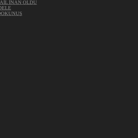
AİL İNAN OLDU
DELE
 DOKUNUŞ