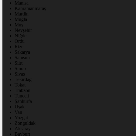
Manisa
Kahramanmaraş
Mardin
Muğla
Muş
Nevşehir
Niğde
Ordu
Rize
Sakarya
Samsun
Siirt
Sinop
Sivas
Tekirdağ
Tokat
Trabzon
Tunceli
Şanlıurfa
Uşak
Van
Yozgat
Zonguldak
Aksaray
Bayburt