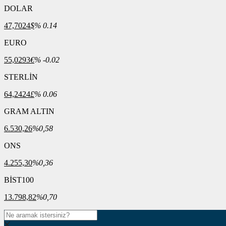
DOLAR
47,7024
$
% 0.14
EURO
55,0293
€
% -0.02
STERLİN
64,2424
£
% 0.06
GRAM ALTIN
6.530,26
%0,58
ONS
4.255,30
%0,36
BİST100
13.798,82
%0,70