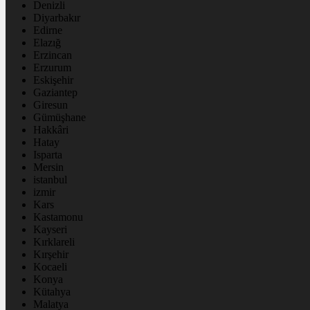
Denizli
Diyarbakır
Edirne
Elazığ
Erzincan
Erzurum
Eskişehir
Gaziantep
Giresun
Gümüşhane
Hakkâri
Hatay
Isparta
Mersin
istanbul
izmir
Kars
Kastamonu
Kayseri
Kırklareli
Kırşehir
Kocaeli
Konya
Kütahya
Malatya