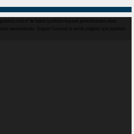
zetesi.com.tr’de haber içerikleri kaynak gösterilmeden alıntı
lı tutulmaktadır. Telgraf Gazetesi’ni tercih ettiğiniz için teşekkür