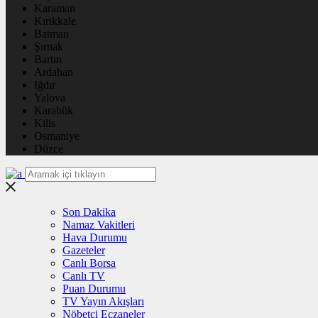
Karaman
Kırıkkale
Batman
Şırnak
Bartın
Ardahan
Iğdır
Yalova
Karabük
Kilis
Osmaniye
Düzce
Son Dakika
Namaz Vakitleri
Hava Durumu
Gazeteler
Canlı Borsa
Canlı TV
Puan Durumu
TV Yayın Akışları
Nöbetçi Eczaneler