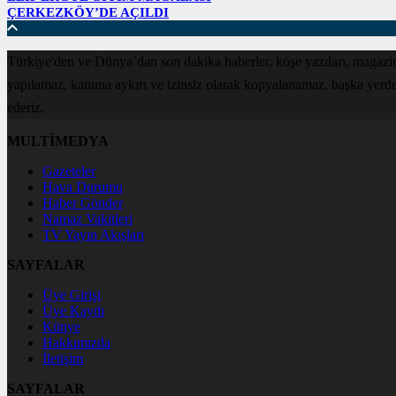
ÇERKEZKÖY’DE AÇILDI
Türkiye'den ve Dünya’dan son dakika haberler, köşe yazıları, magazin
yapılamaz, kanuna aykırı ve izinsiz olarak kopyalanamaz, başka yerde ya
ederiz.
MULTİMEDYA
Gazeteler
Hava Durumu
Haber Gönder
Namaz Vakitleri
TV Yayın Akışları
SAYFALAR
Üye Girişi
Üye Kaydı
Künye
Hakkımızda
İletişim
SAYFALAR