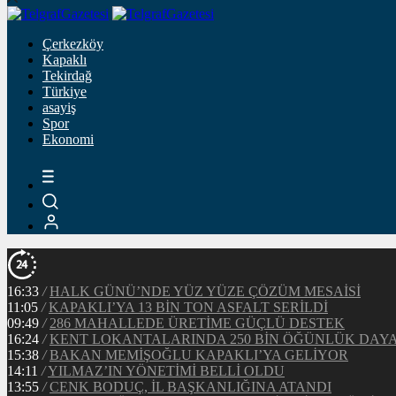
Çerkezköy
Kapaklı
Tekirdağ
Türkiye
asayiş
Spor
Ekonomi
16:33
/
HALK GÜNÜ’NDE YÜZ YÜZE ÇÖZÜM MESAİSİ
11:05
/
KAPAKLI’YA 13 BİN TON ASFALT SERİLDİ
09:49
/
286 MAHALLEDE ÜRETİME GÜÇLÜ DESTEK
16:24
/
KENT LOKANTALARINDA 250 BİN ÖĞÜNLÜK DAY
15:38
/
BAKAN MEMİŞOĞLU KAPAKLI’YA GELİYOR
14:11
/
YILMAZ’IN YÖNETİMİ BELLİ OLDU
13:55
/
CENK BODUÇ, İL BAŞKANLIĞINA ATANDI