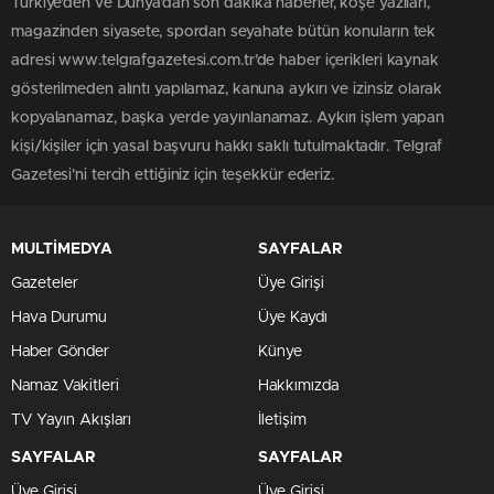
Türkiye'den ve Dünya’dan son dakika haberler, köşe yazıları,
magazinden siyasete, spordan seyahate bütün konuların tek
adresi www.telgrafgazetesi.com.tr’de haber içerikleri kaynak
gösterilmeden alıntı yapılamaz, kanuna aykırı ve izinsiz olarak
kopyalanamaz, başka yerde yayınlanamaz. Aykırı işlem yapan
kişi/kişiler için yasal başvuru hakkı saklı tutulmaktadır. Telgraf
Gazetesi’ni tercih ettiğiniz için teşekkür ederiz.
MULTİMEDYA
SAYFALAR
Gazeteler
Üye Girişi
Hava Durumu
Üye Kaydı
Haber Gönder
Künye
Namaz Vakitleri
Hakkımızda
TV Yayın Akışları
İletişim
SAYFALAR
SAYFALAR
Üye Girişi
Üye Girişi