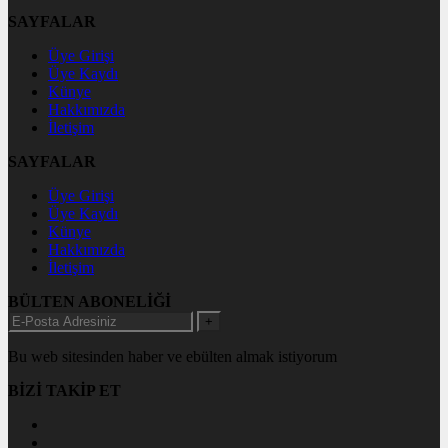
SAYFALAR
Üye Girişi
Üye Kaydı
Künye
Hakkımızda
İletişim
SAYFALAR
Üye Girişi
Üye Kaydı
Künye
Hakkımızda
İletişim
BÜLTEN ABONELİĞİ
+
Bu web sitesinden haber ve ebülten almak istiyorum
BİZİ TAKİP ET