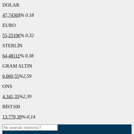
DOLAR
47,7436
$
% 0.18
EURO
55,2510
€
% 0.32
STERLİN
64,4811
£
% 0.38
GRAM ALTIN
6.660,55
%2,59
ONS
4.341,35
%2,39
BİST100
13.779,39
%-0,14