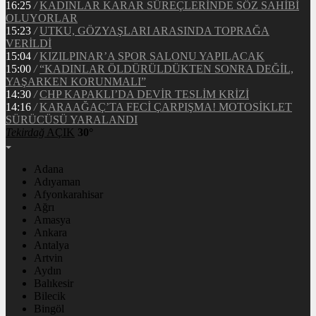
16:25
/
KADINLAR KARAR SÜREÇLERİNDE SÖZ SAHİBİ
OLUYORLAR
15:23
/
UTKU, GÖZYAŞLARI ARASINDA TOPRAĞA
VERİLDİ
15:04
/
KIZILPINAR’A SPOR SALONU YAPILACAK
15:00
/
“KADINLAR ÖLDÜRÜLDÜKTEN SONRA DEĞİL,
YAŞARKEN KORUNMALI”
14:30
/
CHP KAPAKLI’DA DEVİR TESLİM KRİZİ
14:16
/
KARAAĞAÇ’TA FECİ ÇARPIŞMA! MOTOSİKLET
SÜRÜCÜSÜ YARALANDI
Tekirdağ
AÇIK
30°
Adana
Adıyaman
Afyonkarahisar
Ağrı
Amasya
Ankara
Antalya
Artvin
Aydın
Balıkesir
Bilecik
Bingöl