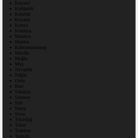
Kayseri
Kırklareli
Kırşehir
Kocaeli
Konya
Kütahya
Malatya
Manisa
Kahramanmaraş
Mardin
Muğla
Muş
Nevşehir
Niğde
Ordu
Rize
Sakarya
Samsun
Siirt
Sinop
Sivas
Tekirdağ
Tokat
Trabzon
Tunceli