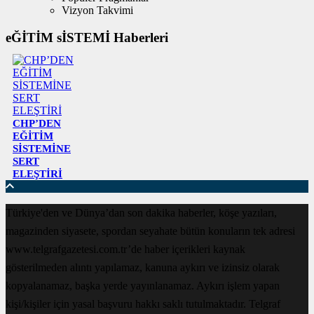
Vizyon Takvimi
eĞİTİM sİSTEMİ Haberleri
CHP’DEN
EĞİTİM
SİSTEMİNE
SERT
ELEŞTİRİ
Türkiye'den ve Dünya’dan son dakika haberler, köşe yazıları,
magazinden siyasete, spordan seyahate bütün konuların tek adresi
www.telgrafgazetesi.com.tr’de haber içerikleri kaynak
gösterilmeden alıntı yapılamaz, kanuna aykırı ve izinsiz olarak
kopyalanamaz, başka yerde yayınlanamaz. Aykırı işlem yapan
kişi/kişiler için yasal başvuru hakkı saklı tutulmaktadır. Telgraf