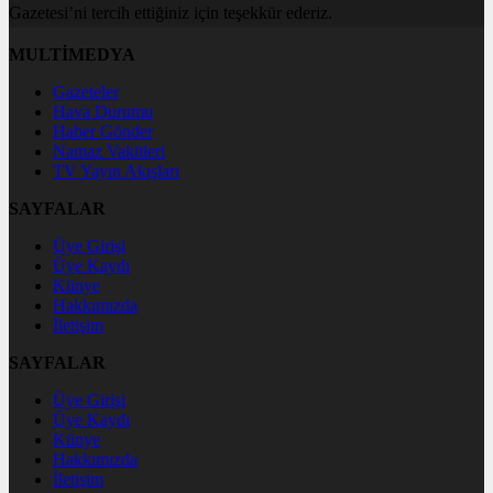
Gazetesi’ni tercih ettiğiniz için teşekkür ederiz.
MULTİMEDYA
Gazeteler
Hava Durumu
Haber Gönder
Namaz Vakitleri
TV Yayın Akışları
SAYFALAR
Üye Girişi
Üye Kaydı
Künye
Hakkımızda
İletişim
SAYFALAR
Üye Girişi
Üye Kaydı
Künye
Hakkımızda
İletişim