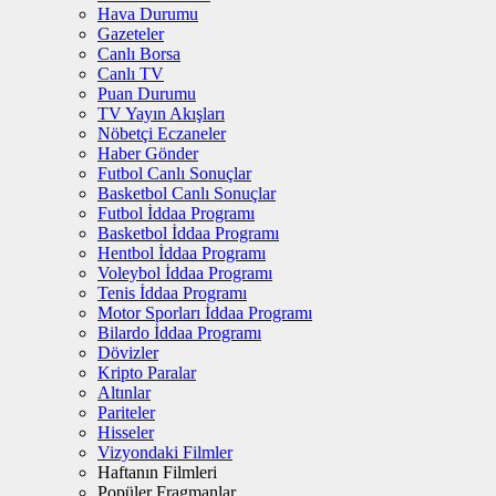
Hava Durumu
Gazeteler
Canlı Borsa
Canlı TV
Puan Durumu
TV Yayın Akışları
Nöbetçi Eczaneler
Haber Gönder
Futbol Canlı Sonuçlar
Basketbol Canlı Sonuçlar
Futbol İddaa Programı
Basketbol İddaa Programı
Hentbol İddaa Programı
Voleybol İddaa Programı
Tenis İddaa Programı
Motor Sporları İddaa Programı
Bilardo İddaa Programı
Dövizler
Kripto Paralar
Altınlar
Pariteler
Hisseler
Vizyondaki Filmler
Haftanın Filmleri
Popüler Fragmanlar