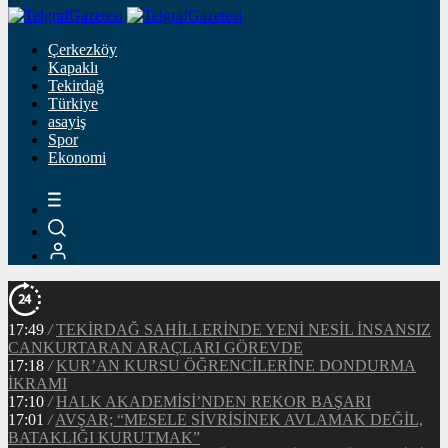
Çerkezköy
Kapaklı
Tekirdağ
Türkiye
asayiş
Spor
Ekonomi
17:49
/
TEKİRDAĞ SAHİLLERİNDE YENİ NESİL İNSANSIZ
CANKURTARAN ARAÇLARI GÖREVDE
17:18
/
KUR’AN KURSU ÖĞRENCİLERİNE DONDURMA
İKRAMI
17:10
/
HALK AKADEMİSİ’NDEN REKOR BAŞARI
17:01
/
AVŞAR; “MESELE SİVRİSİNEK AVLAMAK DEĞİL,
BATAKLIĞI KURUTMAK”