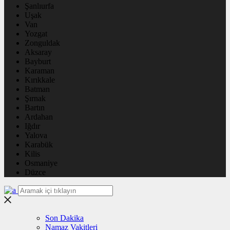
Şanlıurfa
Uşak
Van
Yozgat
Zonguldak
Aksaray
Bayburt
Karaman
Kırıkkale
Batman
Şırnak
Bartın
Ardahan
Iğdır
Yalova
Karabük
Kilis
Osmaniye
Düzce
Son Dakika
Namaz Vakitleri