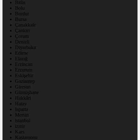
Bitlis
Bolu
Burdur
Bursa
Çanakkale
Çankırı
Çorum
Denizli
Diyarbakır
Edirne
Elazığ
Erzincan
Erzurum
Eskişehir
Gaziantep
Giresun
Gümüşhane
Hakkâri
Hatay
Isparta
Mersin
istanbul
izmir
Kars
Kastamonu