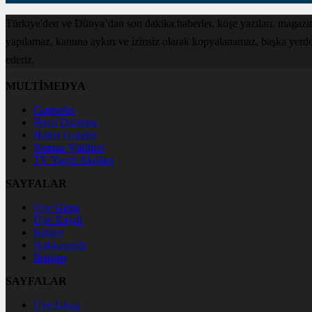
Türkiye'den ve Dünya’dan son dakika haberler, köşe yazıları, magazin
yapılamaz, kanuna aykırı ve izinsiz olarak kopyalanamaz, başka yerde ya
ederiz.
MULTİMEDYA
Gazeteler
Hava Durumu
Haber Gönder
Namaz Vakitleri
TV Yayın Akışları
SAYFALAR
Üye Girişi
Üye Kaydı
Künye
Hakkımızda
İletişim
SAYFALAR
Üye Girişi