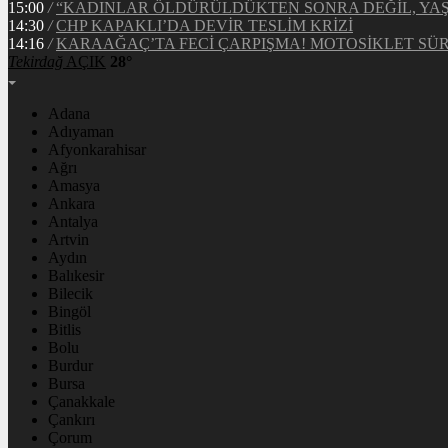
15:00
/
“KADINLAR ÖLDÜRÜLDÜKTEN SONRA DEĞİL, YA
14:30
/
CHP KAPAKLI’DA DEVİR TESLİM KRİZİ
14:16
/
KARAAĞAÇ’TA FECİ ÇARPIŞMA! MOTOSİKLET S
Tekirdağ
AÇIK
28°
Adana
Adıyaman
Afyonkarahisar
Ağrı
Amasya
Ankara
Antalya
Artvin
Aydın
Balıkesir
Bilecik
Bingöl
Bitlis
Bolu
Burdur
Bursa
Çanakkale
Çankırı
Çorum