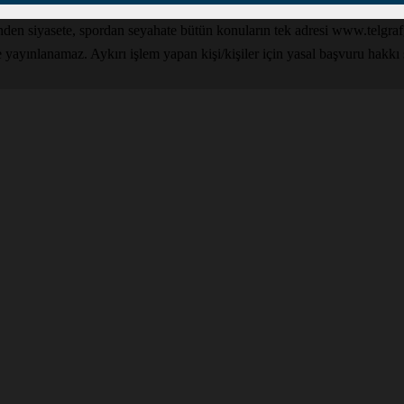
den siyasete, spordan seyahate bütün konuların tek adresi www.telgrafga
yınlanamaz. Aykırı işlem yapan kişi/kişiler için yasal başvuru hakkı sak