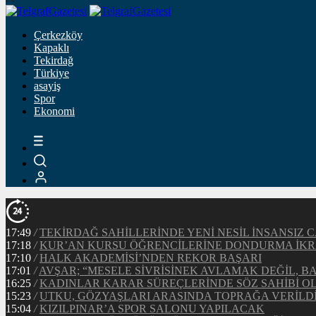
Çerkezköy
Kapaklı
Tekirdağ
Türkiye
asayiş
Spor
Ekonomi
17:49
/
TEKİRDAĞ SAHİLLERİNDE YENİ NESİL İNSANSI
17:18
/
KUR’AN KURSU ÖĞRENCİLERİNE DONDURMA İKR
17:10
/
HALK AKADEMİSİ’NDEN REKOR BAŞARI
17:01
/
AVŞAR; “MESELE SİVRİSİNEK AVLAMAK DEĞİL, 
16:25
/
KADINLAR KARAR SÜREÇLERİNDE SÖZ SAHİBİ 
15:23
/
UTKU, GÖZYAŞLARI ARASINDA TOPRAĞA VERİLD
15:04
/
KIZILPINAR’A SPOR SALONU YAPILACAK