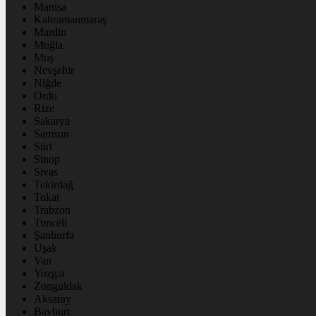
Manisa
Kahramanmaraş
Mardin
Muğla
Muş
Nevşehir
Niğde
Ordu
Rize
Sakarya
Samsun
Siirt
Sinop
Sivas
Tekirdağ
Tokat
Trabzon
Tunceli
Şanlıurfa
Uşak
Van
Yozgat
Zonguldak
Aksaray
Bayburt