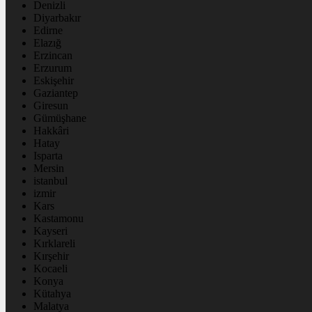
Denizli
Diyarbakır
Edirne
Elazığ
Erzincan
Erzurum
Eskişehir
Gaziantep
Giresun
Gümüşhane
Hakkâri
Hatay
Isparta
Mersin
istanbul
izmir
Kars
Kastamonu
Kayseri
Kırklareli
Kırşehir
Kocaeli
Konya
Kütahya
Malatya