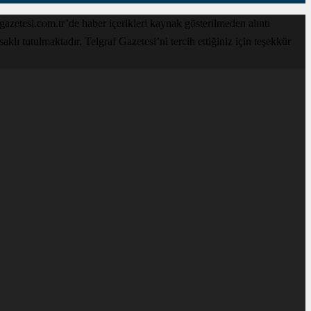
zetesi.com.tr’de haber içerikleri kaynak gösterilmeden alıntı
lı tutulmaktadır. Telgraf Gazetesi’ni tercih ettiğiniz için teşekkür