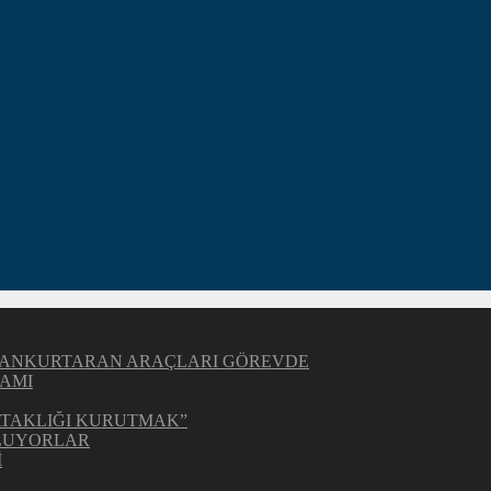
Z CANKURTARAN ARAÇLARI GÖREVDE
AMI
BATAKLIĞI KURUTMAK”
OLUYORLAR
İ