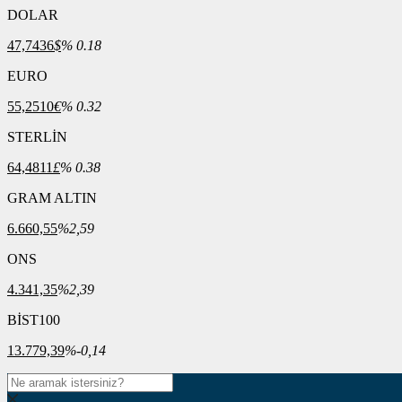
DOLAR
47,7436
$
% 0.18
EURO
55,2510
€
% 0.32
STERLİN
64,4811
£
% 0.38
GRAM ALTIN
6.660,55
%2,59
ONS
4.341,35
%2,39
BİST100
13.779,39
%-0,14