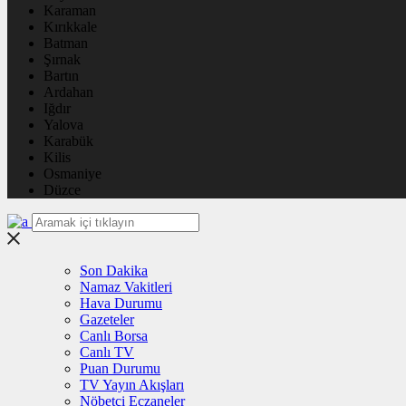
Karaman
Kırıkkale
Batman
Şırnak
Bartın
Ardahan
Iğdır
Yalova
Karabük
Kilis
Osmaniye
Düzce
Son Dakika
Namaz Vakitleri
Hava Durumu
Gazeteler
Canlı Borsa
Canlı TV
Puan Durumu
TV Yayın Akışları
Nöbetçi Eczaneler