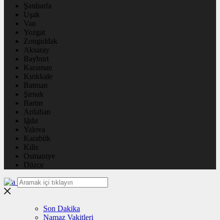
Şanlıurfa
Uşak
Van
Yozgat
Zonguldak
Aksaray
Bayburt
Karaman
Kırıkkale
Batman
Şırnak
Bartın
Ardahan
Iğdır
Yalova
Karabük
Kilis
Osmaniye
Düzce
Son Dakika
Namaz Vakitleri