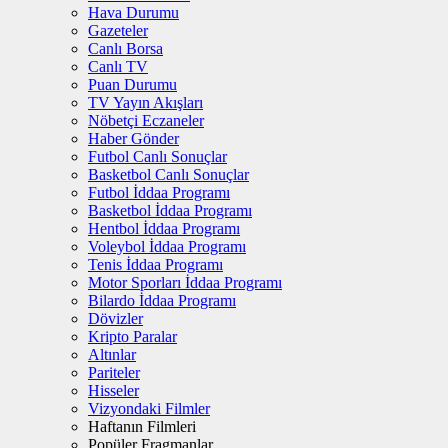
Hava Durumu
Gazeteler
Canlı Borsa
Canlı TV
Puan Durumu
TV Yayın Akışları
Nöbetçi Eczaneler
Haber Gönder
Futbol Canlı Sonuçlar
Basketbol Canlı Sonuçlar
Futbol İddaa Programı
Basketbol İddaa Programı
Hentbol İddaa Programı
Voleybol İddaa Programı
Tenis İddaa Programı
Motor Sporları İddaa Programı
Bilardo İddaa Programı
Dövizler
Kripto Paralar
Altınlar
Pariteler
Hisseler
Vizyondaki Filmler
Haftanın Filmleri
Popüler Fragmanlar