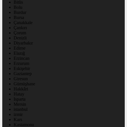
Bitlis
Bolu
Burdur
Bursa
Çanakkale
Çankırı
Çorum
Denizli
Diyarbakır
Edirne
Elazığ
Erzincan
Erzurum
Eskişehir
Gaziantep
Giresun
Gümüşhane
Hakkâri
Hatay
Isparta
Mersin
istanbul
izmir
Kars
Kastamonu