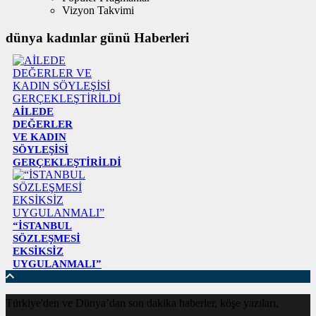
Vizyon Takvimi
dünya kadınlar günü Haberleri
AİLEDE
DEĞERLER
VE KADIN
SÖYLEŞİSİ
GERÇEKLEŞTİRİLDİ
“İSTANBUL
SÖZLEŞMESİ
EKSİKSİZ
UYGULANMALI”
Türkiye'den ve Dünya’dan son dakika haberler, köşe yazıları,