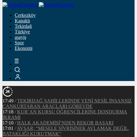
Çerkezköy
Kapaklı
Tekirdağ
Türkiye
asayiş
Spor
Ekonomi
17:49
/
TEKİRDAĞ SAHİLLERİNDE YENİ NESİL İNSANSIZ
CANKURTARAN ARAÇLARI GÖREVDE
17:18
/
KUR’AN KURSU ÖĞRENCİLERİNE DONDURMA
İKRAMI
17:10
/
HALK AKADEMİSİ’NDEN REKOR BAŞARI
17:01
/
AVŞAR; “MESELE SİVRİSİNEK AVLAMAK DEĞİL,
BATAKLIĞI KURUTMAK”