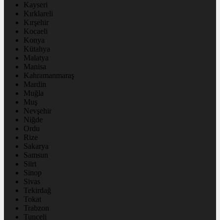
Kayseri
Kırklareli
Kırşehir
Kocaeli
Konya
Kütahya
Malatya
Manisa
Kahramanmaraş
Mardin
Muğla
Muş
Nevşehir
Niğde
Ordu
Rize
Sakarya
Samsun
Siirt
Sinop
Sivas
Tekirdağ
Tokat
Trabzon
Tunceli