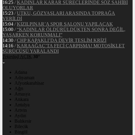
16:25
/
KADINLAR KARAR SÜREÇLERİNDE SÖZ SAHİBİ
OLUYORLAR
15:23
/
UTKU, GÖZYAŞLARI ARASINDA TOPRAĞA
VERİLDİ
15:04
/
KIZILPINAR’A SPOR SALONU YAPILACAK
15:00
/
“KADINLAR ÖLDÜRÜLDÜKTEN SONRA DEĞİL,
YAŞARKEN KORUNMALI”
14:30
/
CHP KAPAKLI’DA DEVİR TESLİM KRİZİ
14:16
/
KARAAĞAÇ’TA FECİ ÇARPIŞMA! MOTOSİKLET
SÜRÜCÜSÜ YARALANDI
Tekirdağ
AÇIK
30°
Adana
Adıyaman
Afyonkarahisar
Ağrı
Amasya
Ankara
Antalya
Artvin
Aydın
Balıkesir
Bilecik
Bingöl