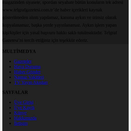
magazinden siyasete, spordan seyahate bütün konuların tek adresi
www.telgrafgazetesi.com.tr’de haber içerikleri kaynak
gösterilmeden alıntı yapılamaz, kanuna aykırı ve izinsiz olarak
kopyalanamaz, başka yerde yayınlanamaz. Aykırı işlem yapan
kişi/kişiler için yasal başvuru hakkı saklı tutulmaktadır. Telgraf
Gazetesi’ni tercih ettiğiniz için teşekkür ederiz.
MULTİMEDYA
Gazeteler
Hava Durumu
Haber Gönder
Namaz Vakitleri
TV Yayın Akışları
SAYFALAR
Üye Girişi
Üye Kaydı
Künye
Hakkımızda
İletişim