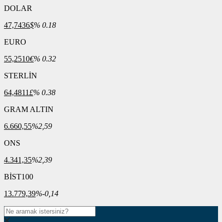
DOLAR
47,7436
$
% 0.18
EURO
55,2510
€
% 0.32
STERLİN
64,4811
£
% 0.38
GRAM ALTIN
6.660,55
%2,59
ONS
4.341,35
%2,39
BİST100
13.779,39
%-0,14