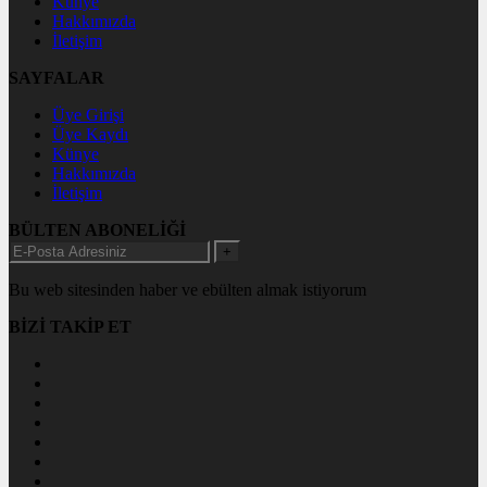
Künye
Hakkımızda
İletişim
SAYFALAR
Üye Girişi
Üye Kaydı
Künye
Hakkımızda
İletişim
BÜLTEN ABONELİĞİ
+
Bu web sitesinden haber ve ebülten almak istiyorum
BİZİ TAKİP ET