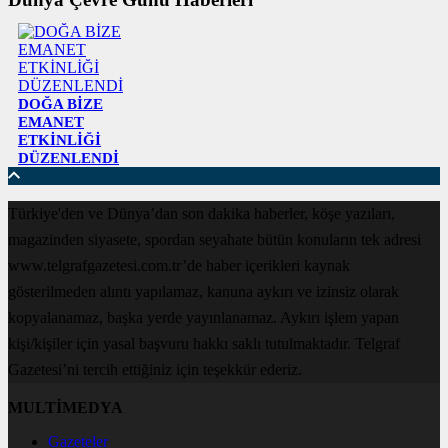
DOĞA BİZE
EMANET
ETKİNLİĞİ
DÜZENLENDİ
Türkiye'den ve Dünya’dan son dakika haberler, köşe yazıları,
magazinden siyasete, spordan seyahate bütün konuların tek adresi
www.telgrafgazetesi.com.tr’de haber içerikleri kaynak
gösterilmeden alıntı yapılamaz, kanuna aykırı ve izinsiz olarak
kopyalanamaz, başka yerde yayınlanamaz. Aykırı işlem yapan
kişi/kişiler için yasal başvuru hakkı saklı tutulmaktadır. Telgraf
Gazetesi’ni tercih ettiğiniz için teşekkür ederiz.
MULTİMEDYA
Gazeteler