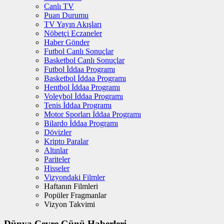
Canlı TV
Puan Durumu
TV Yayın Akışları
Nöbetçi Eczaneler
Haber Gönder
Futbol Canlı Sonuçlar
Basketbol Canlı Sonuçlar
Futbol İddaa Programı
Basketbol İddaa Programı
Hentbol İddaa Programı
Voleybol İddaa Programı
Tenis İddaa Programı
Motor Sporları İddaa Programı
Bilardo İddaa Programı
Dövizler
Kripto Paralar
Altınlar
Pariteler
Hisseler
Vizyondaki Filmler
Haftanın Filmleri
Popüler Fragmanlar
Vizyon Takvimi
Dünya Çevre Günü Haberleri