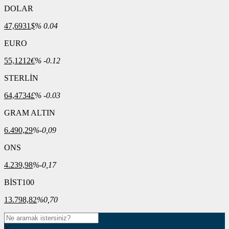
DOLAR
47,6931
$
% 0.04
EURO
55,1212
€
% -0.12
STERLİN
64,4734
£
% -0.03
GRAM ALTIN
6.490,29
%-0,09
ONS
4.239,98
%-0,17
BİST100
13.798,82
%0,70