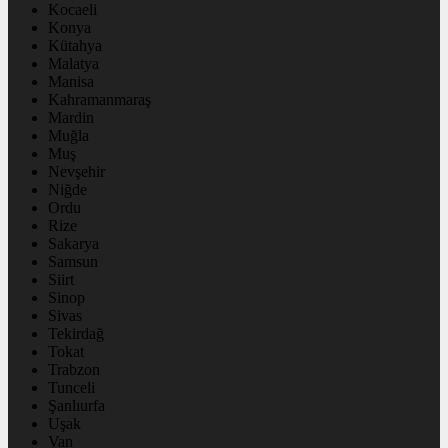
Kocaeli
Konya
Kütahya
Malatya
Manisa
Kahramanmaraş
Mardin
Muğla
Muş
Nevşehir
Niğde
Ordu
Rize
Sakarya
Samsun
Siirt
Sinop
Sivas
Tekirdağ
Tokat
Trabzon
Tunceli
Şanlıurfa
Uşak
Van