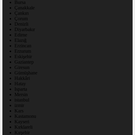
Bursa
Çanakkale
Çankırı
Çorum
Denizli
Diyarbakır
Edirne
Elazığ
Erzincan
Erzurum
Eskişehir
Gaziantep
Giresun
Gümüşhane
Hakkâri
Hatay
Isparta
Mersin
istanbul
izmir
Kars
Kastamonu
Kayseri
Kırklareli
Kırşehir