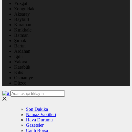
Yozgat
Zonguldak
Aksaray
Bayburt
Karaman
Kırıkkale
Batman
Şırnak
Bartın
Ardahan
Iğdır
Yalova
Karabük
Kilis
Osmaniye
Düzce
Son Dakika
Namaz Vakitleri
Hava Durumu
Gazeteler
Canlı Borsa