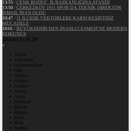
13:55
/
CENK BODUÇ, İL BAŞKANLIĞINA ATANDI
13:50
/
ÇERKEZKÖY 1911 SPOR’DA TEKNİK DİREKTÖR
İSMAİL İNAN OLDU
10:47
/
11 İLÇEDE VEKTÖRLERE KARŞI KESİNTİSİZ
MÜCADELE
10:01
/
BÜYÜKŞEHİR’DEN İNANLI ÇEŞMESİ’NE MODERN
DOKUNUŞ
Tekirdağ
AÇIK
28°
Adana
Adıyaman
Afyonkarahisar
Ağrı
Amasya
Ankara
Antalya
Artvin
Aydın
Balıkesir
Bilecik
Bingöl
Bitlis
Bolu
Burdur