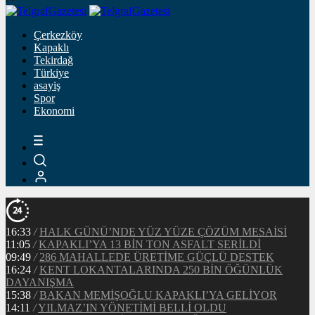
Çerkezköy
Kapaklı
Tekirdağ
Türkiye
asayiş
Spor
Ekonomi
16:33
/
HALK GÜNÜ’NDE YÜZ YÜZE ÇÖZÜM MESAİSİ
11:05
/
KAPAKLI’YA 13 BİN TON ASFALT SERİLDİ
09:49
/
286 MAHALLEDE ÜRETİME GÜÇLÜ DESTEK
16:24
/
KENT LOKANTALARINDA 250 BİN ÖĞÜNLÜK
DAYANIŞMA
15:38
/
BAKAN MEMİŞOĞLU KAPAKLI’YA GELİYOR
14:11
/
YILMAZ’IN YÖNETİMİ BELLİ OLDU