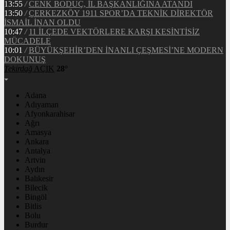
13:55
/
CENK BODUÇ, İL BAŞKANLIĞINA ATANDI
13:50
/
ÇERKEZKÖY 1911 SPOR’DA TEKNİK DİREKTÖR
İSMAİL İNAN OLDU
10:47
/
11 İLÇEDE VEKTÖRLERE KARŞI KESİNTİSİZ
MÜCADELE
10:01
/
BÜYÜKŞEHİR’DEN İNANLI ÇEŞMESİ’NE MODERN
DOKUNUŞ
Tekirdağ
AÇIK
28°
Adana
Adıyaman
Afyonkarahisar
Ağrı
Amasya
Ankara
Antalya
Artvin
Aydın
Balıkesir
Bilecik
Bingöl
Bitlis
Bolu
Burdur