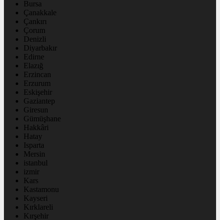
Bursa
Çanakkale
Çankırı
Çorum
Denizli
Diyarbakır
Edirne
Elazığ
Erzincan
Erzurum
Eskişehir
Gaziantep
Giresun
Gümüşhane
Hakkâri
Hatay
Isparta
Mersin
istanbul
izmir
Kars
Kastamonu
Kayseri
Kırklareli
Kırşehir