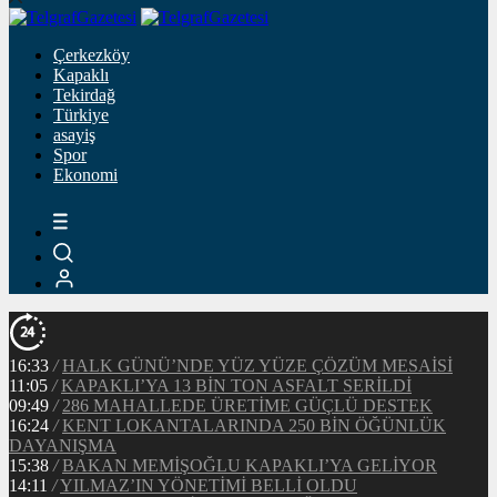
Çerkezköy
Kapaklı
Tekirdağ
Türkiye
asayiş
Spor
Ekonomi
16:33
/
HALK GÜNÜ’NDE YÜZ YÜZE ÇÖZÜM MESAİSİ
11:05
/
KAPAKLI’YA 13 BİN TON ASFALT SERİLDİ
09:49
/
286 MAHALLEDE ÜRETİME GÜÇLÜ DESTEK
16:24
/
KENT LOKANTALARINDA 250 BİN ÖĞÜNLÜK
DAYANIŞMA
15:38
/
BAKAN MEMİŞOĞLU KAPAKLI’YA GELİYOR
14:11
/
YILMAZ’IN YÖNETİMİ BELLİ OLDU