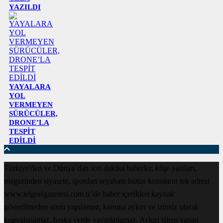
YAZILDI
YAYALARA
YOL
VERMEYEN
SÜRÜCÜLER,
DRONE’LA
TESPİT
EDİLDİ
Türkiye'den ve Dünya’dan son dakika haberler, köşe yazıları,
magazinden siyasete, spordan seyahate bütün konuların tek adresi
www.telgrafgazetesi.com.tr’de haber içerikleri kaynak
gösterilmeden alıntı yapılamaz, kanuna aykırı ve izinsiz olarak
kopyalanamaz, başka yerde yayınlanamaz. Aykırı işlem yapan