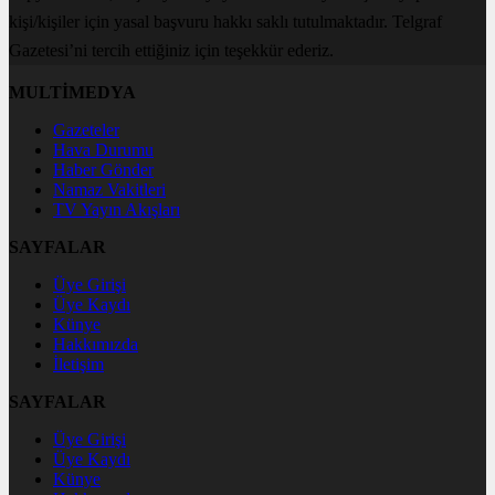
kişi/kişiler için yasal başvuru hakkı saklı tutulmaktadır. Telgraf
Gazetesi’ni tercih ettiğiniz için teşekkür ederiz.
MULTİMEDYA
Gazeteler
Hava Durumu
Haber Gönder
Namaz Vakitleri
TV Yayın Akışları
SAYFALAR
Üye Girişi
Üye Kaydı
Künye
Hakkımızda
İletişim
SAYFALAR
Üye Girişi
Üye Kaydı
Künye