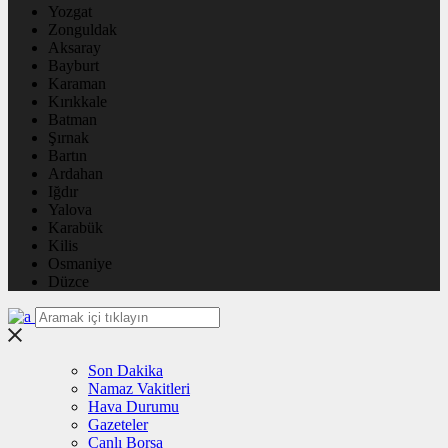
Yozgat
Zonguldak
Aksaray
Bayburt
Karaman
Kırıkkale
Batman
Şırnak
Bartın
Ardahan
Iğdır
Yalova
Karabük
Kilis
Osmaniye
Düzce
Son Dakika
Namaz Vakitleri
Hava Durumu
Gazeteler
Canlı Borsa