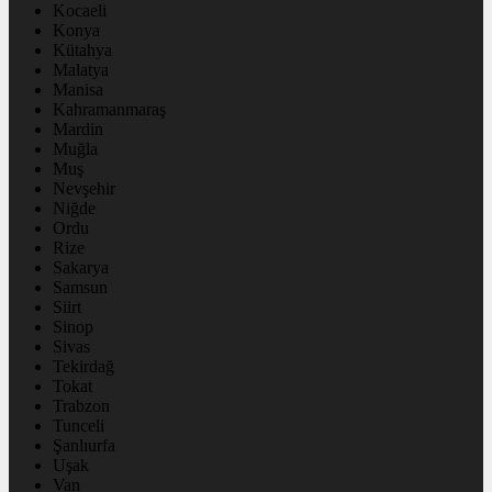
Kocaeli
Konya
Kütahya
Malatya
Manisa
Kahramanmaraş
Mardin
Muğla
Muş
Nevşehir
Niğde
Ordu
Rize
Sakarya
Samsun
Siirt
Sinop
Sivas
Tekirdağ
Tokat
Trabzon
Tunceli
Şanlıurfa
Uşak
Van