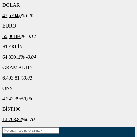
DOLAR
47,6794
$
% 0.05
EURO
55,0618
€
% -0.12
STERLİN
64,3301
£
% -0.04
GRAM ALTIN
6.493,81
%0,02
ONS
4.242,39
%0,06
BİST100
13.798,82
%0,70