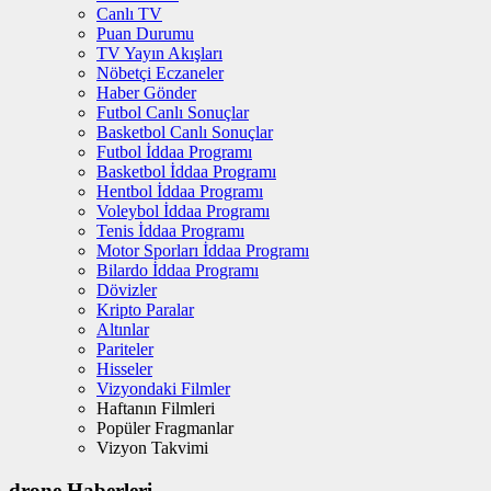
Canlı TV
Puan Durumu
TV Yayın Akışları
Nöbetçi Eczaneler
Haber Gönder
Futbol Canlı Sonuçlar
Basketbol Canlı Sonuçlar
Futbol İddaa Programı
Basketbol İddaa Programı
Hentbol İddaa Programı
Voleybol İddaa Programı
Tenis İddaa Programı
Motor Sporları İddaa Programı
Bilardo İddaa Programı
Dövizler
Kripto Paralar
Altınlar
Pariteler
Hisseler
Vizyondaki Filmler
Haftanın Filmleri
Popüler Fragmanlar
Vizyon Takvimi
drone Haberleri