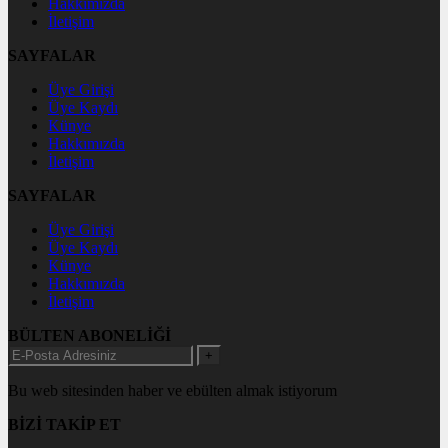
Hakkımızda
İletişim
SAYFALAR
Üye Girişi
Üye Kaydı
Künye
Hakkımızda
İletişim
SAYFALAR
Üye Girişi
Üye Kaydı
Künye
Hakkımızda
İletişim
BÜLTEN ABONELİĞİ
+
Bu web sitesinden haber ve ebülten almak istiyorum
BİZİ TAKİP ET