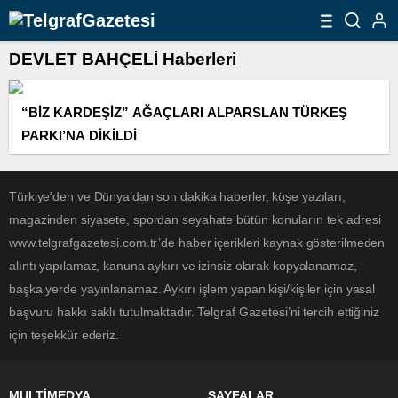
DEVLET BAHÇELİ Haberleri
“BİZ KARDEŞİZ” AĞAÇLARI ALPARSLAN TÜRKEŞ
PARKI’NA DİKİLDİ
Türkiye'den ve Dünya’dan son dakika haberler, köşe yazıları,
magazinden siyasete, spordan seyahate bütün konuların tek adresi
www.telgrafgazetesi.com.tr’de haber içerikleri kaynak gösterilmeden
alıntı yapılamaz, kanuna aykırı ve izinsiz olarak kopyalanamaz,
başka yerde yayınlanamaz. Aykırı işlem yapan kişi/kişiler için yasal
başvuru hakkı saklı tutulmaktadır. Telgraf Gazetesi’ni tercih ettiğiniz
için teşekkür ederiz.
MULTİMEDYA
SAYFALAR