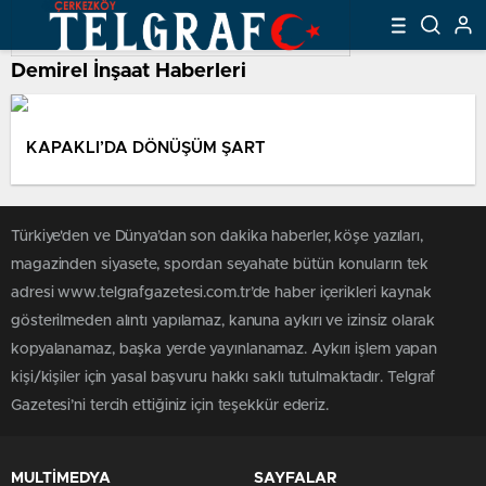
Demirel İnşaat Haberleri
KAPAKLI’DA DÖNÜŞÜM ŞART
Türkiye'den ve Dünya’dan son dakika haberler, köşe yazıları,
magazinden siyasete, spordan seyahate bütün konuların tek
adresi www.telgrafgazetesi.com.tr’de haber içerikleri kaynak
gösterilmeden alıntı yapılamaz, kanuna aykırı ve izinsiz olarak
kopyalanamaz, başka yerde yayınlanamaz. Aykırı işlem yapan
kişi/kişiler için yasal başvuru hakkı saklı tutulmaktadır. Telgraf
Gazetesi’ni tercih ettiğiniz için teşekkür ederiz.
MULTİMEDYA
SAYFALAR