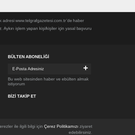
k adresi www.telgrafgazetesi.com.tr’de haber
Aykırı işlem yapan kişi/kişiler için yasal başvuru
BÜLTEN ABONELİĞİ
+
Bu web sitesinden haber ve ebülten almak
istiyorum
BİZİ TAKİP ET
rezler ile ilgili bilgi için
Çerez Politikamızı
ziyaret
edebilirsiniz.