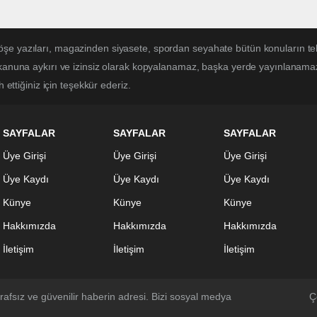
öşe yazıları, magazinden siyasete, spordan seyahate bütün konuların te
 kanuna aykırı ve izinsiz olarak kopyalanamaz, başka yerde yayınlanamaz. 
 ettiğiniz için teşekkür ederiz.
SAYFALAR
SAYFALAR
SAYFALAR
Üye Girişi
Üye Girişi
Üye Girişi
Üye Kaydı
Üye Kaydı
Üye Kaydı
Künye
Künye
Künye
Hakkımızda
Hakkımızda
Hakkımızda
İletişim
İletişim
İletişim
rafsız ve güvenilir haberin adresi. Bizi sosyal medya
Çe