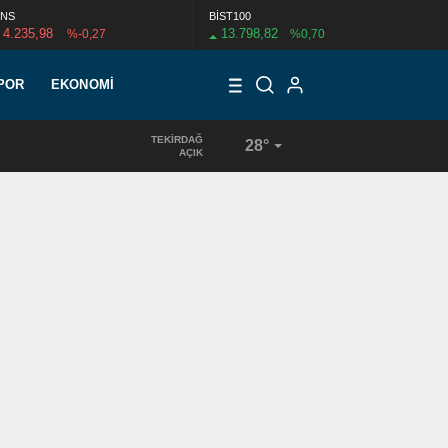
NS
BİST100
4.235,98
13.798,82
%-0,27
%0,70
POR
EKONOMI
TEKIRDAĞ
28°
AÇIK