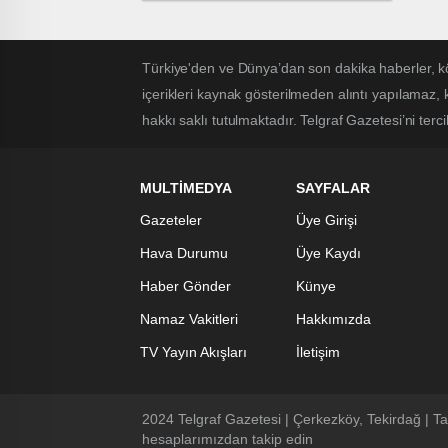
BİR TÖRENLE AÇILDI
Türkiye'den ve Dünya’dan son dakika haberler, k
içerikleri kaynak gösterilmeden alıntı yapılamaz,
hakkı saklı tutulmaktadır. Telgraf Gazetesi’ni tercih
MULTİMEDYA
SAYFALAR
Gazeteler
Üye Girişi
Hava Durumu
Üye Kaydı
Haber Gönder
Künye
Namaz Vakitleri
Hakkımızda
TV Yayın Akışları
İletişim
2024 Telgraf Gazetesi | Çerkezköy, Tekirdağ | Ta
hesaplarımızdan takip edin