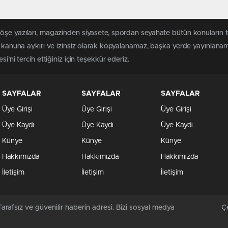
köşe yazıları, magazinden siyasete, spordan seyahate bütün konuların 
 kanuna aykırı ve izinsiz olarak kopyalanamaz, başka yerde yayınlanamaz
i’ni tercih ettiğiniz için teşekkür ederiz.
SAYFALAR
SAYFALAR
SAYFALAR
Üye Girişi
Üye Girişi
Üye Girişi
Üye Kaydı
Üye Kaydı
Üye Kaydı
Künye
Künye
Künye
Hakkımızda
Hakkımızda
Hakkımızda
İletişim
İletişim
İletişim
arafsız ve güvenilir haberin adresi. Bizi sosyal medya
Çe