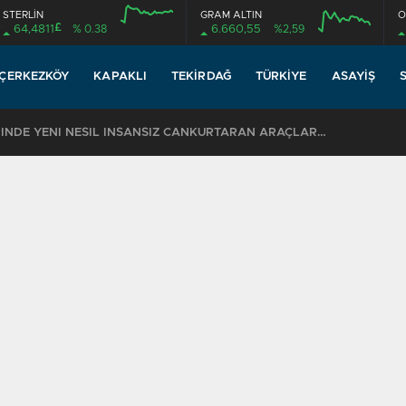
STERLİN
GRAM ALTIN
O
£
64,4811
% 0.38
6.660,55
%2,59
ÇERKEZKÖY
KAPAKLI
TEKIRDAĞ
TÜRKIYE
ASAYIŞ
TEKİRDAĞ SAHİLLERİNDE YENİ NESİL İNSANSIZ CANKURTARAN ARAÇLARI GÖREVDE