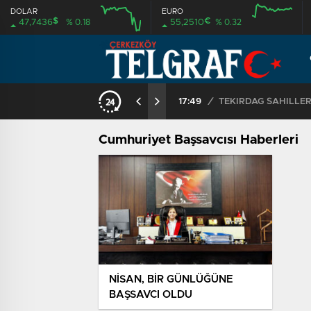
DOLAR
EURO
$
€
47,7436
% 0.18
55,2510
% 0.32
17:49
/
Cumhuriyet Başsavcısı Haberleri
NİSAN, BİR GÜNLÜĞÜNE
BAŞSAVCI OLDU