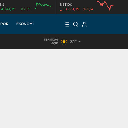
NS
BİST100
4.341,35
%2,39
13.779,39
%-0,14
SPOR
EKONOMI
TEKIRDAĞ
31°
17:18
/
KUR’AN KURSU ÖĞRENCİLERİNE DONDURMA İKRAMI
AÇIK