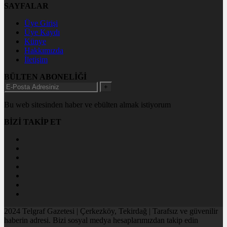
SAYFALAR
Üye Girişi
Üye Kaydı
Künye
Hakkımızda
İletişim
BÜLTEN ABONELİĞİ
+
Bu web sitesinden haber ve ebülten almak istiyorum
BİZİ TAKİP ET
2024 Telgraf Gazetesi | Çerkezköy, Tekirdağ | Tarafsız ve güvenilir
haberin adresi. Bizi sosyal medya hesaplarımızdan takip edin