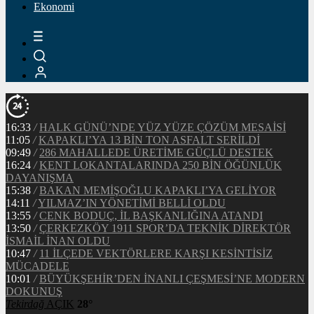
Ekonomi
16:33
/
HALK GÜNÜ’NDE YÜZ YÜZE ÇÖZÜM MESAİSİ
11:05
/
KAPAKLI’YA 13 BİN TON ASFALT SERİLDİ
09:49
/
286 MAHALLEDE ÜRETİME GÜÇLÜ DESTEK
16:24
/
KENT LOKANTALARINDA 250 BİN ÖĞÜNLÜK
DAYANIŞMA
15:38
/
BAKAN MEMİŞOĞLU KAPAKLI’YA GELİYOR
14:11
/
YILMAZ’IN YÖNETİMİ BELLİ OLDU
13:55
/
CENK BODUÇ, İL BAŞKANLIĞINA ATANDI
13:50
/
ÇERKEZKÖY 1911 SPOR’DA TEKNİK DİREKTÖR
İSMAİL İNAN OLDU
10:47
/
11 İLÇEDE VEKTÖRLERE KARŞI KESİNTİSİZ
MÜCADELE
10:01
/
BÜYÜKŞEHİR’DEN İNANLI ÇEŞMESİ’NE MODERN
DOKUNUŞ
Tekirdağ
AÇIK
28°