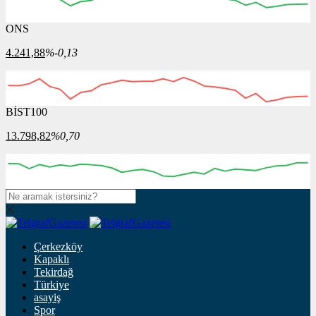
ONS
4.241,88
%-0,13
BİST100
13.798,82
%0,70
Çerkezköy
Kapaklı
Tekirdağ
Türkiye
asayiş
Spor