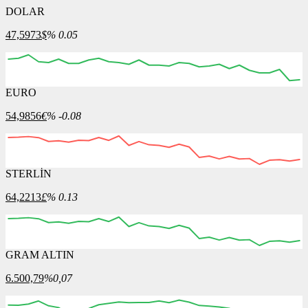
DOLAR
47,5973
$
% 0.05
EURO
54,9856
€
% -0.08
STERLİN
64,2213
£
% 0.13
GRAM ALTIN
6.500,79
%0,07