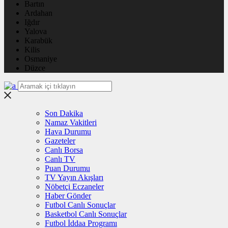
Bartın
Ardahan
Iğdır
Yalova
Karabük
Kilis
Osmaniye
Düzce
Son Dakika
Namaz Vakitleri
Hava Durumu
Gazeteler
Canlı Borsa
Canlı TV
Puan Durumu
TV Yayın Akışları
Nöbetçi Eczaneler
Haber Gönder
Futbol Canlı Sonuçlar
Basketbol Canlı Sonuçlar
Futbol İddaa Programı