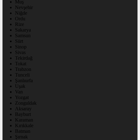
Muş
Nevşehir
Niğde
Ordu
Rize
Sakarya
Samsun
Siirt
Sinop
Sivas
Tekirdağ
Tokat
Trabzon
Tunceli
Şanlıurfa
Uşak
Van
Yozgat
Zonguldak
Aksaray
Bayburt
Karaman
Kırıkkale
Batman
Şırnak