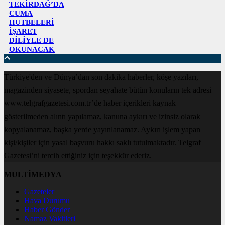
TEKİRDAĞ’DA
CUMA
HUTBELERİ
İŞARET
DİLİYLE DE
OKUNACAK
Türkiye'den ve Dünya’dan son dakika haberler, köşe yazıları,
magazinden siyasete, spordan seyahate bütün konuların tek adresi
www.telgrafgazetesi.com.tr’de haber içerikleri kaynak
gösterilmeden alıntı yapılamaz, kanuna aykırı ve izinsiz olarak
kopyalanamaz, başka yerde yayınlanamaz. Aykırı işlem yapan
kişi/kişiler için yasal başvuru hakkı saklı tutulmaktadır. Telgraf
Gazetesi’ni tercih ettiğiniz için teşekkür ederiz.
MULTİMEDYA
Gazeteler
Hava Durumu
Haber Gönder
Namaz Vakitleri