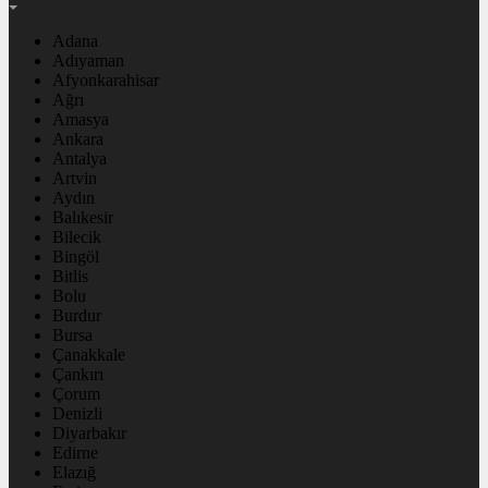
Adana
Adıyaman
Afyonkarahisar
Ağrı
Amasya
Ankara
Antalya
Artvin
Aydın
Balıkesir
Bilecik
Bingöl
Bitlis
Bolu
Burdur
Bursa
Çanakkale
Çankırı
Çorum
Denizli
Diyarbakır
Edirne
Elazığ