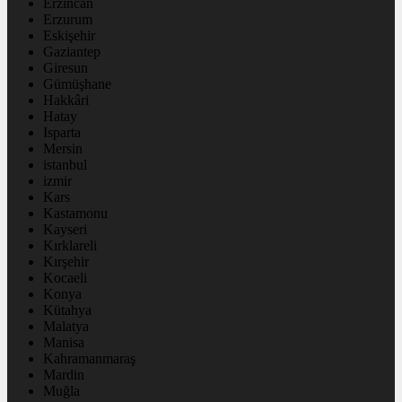
Erzincan
Erzurum
Eskişehir
Gaziantep
Giresun
Gümüşhane
Hakkâri
Hatay
Isparta
Mersin
istanbul
izmir
Kars
Kastamonu
Kayseri
Kırklareli
Kırşehir
Kocaeli
Konya
Kütahya
Malatya
Manisa
Kahramanmaraş
Mardin
Muğla