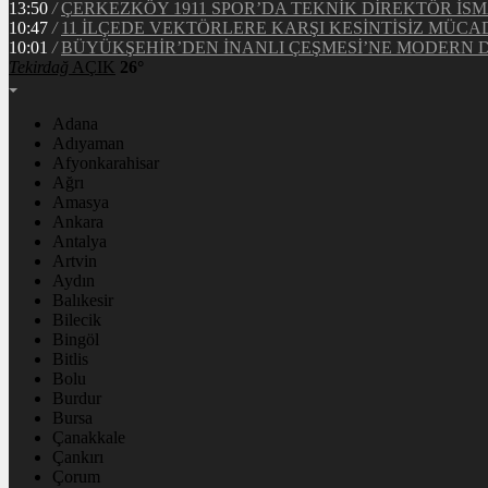
13:50
/
ÇERKEZKÖY 1911 SPOR’DA TEKNİK DİREKTÖR İSM
10:47
/
11 İLÇEDE VEKTÖRLERE KARŞI KESİNTİSİZ MÜCA
10:01
/
BÜYÜKŞEHİR’DEN İNANLI ÇEŞMESİ’NE MODERN
Tekirdağ
AÇIK
26°
Adana
Adıyaman
Afyonkarahisar
Ağrı
Amasya
Ankara
Antalya
Artvin
Aydın
Balıkesir
Bilecik
Bingöl
Bitlis
Bolu
Burdur
Bursa
Çanakkale
Çankırı
Çorum