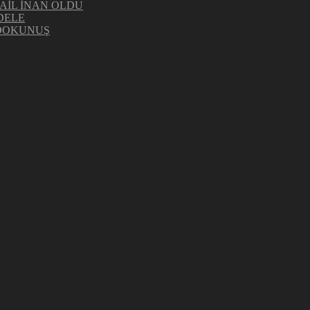
AİL İNAN OLDU
DELE
 DOKUNUŞ