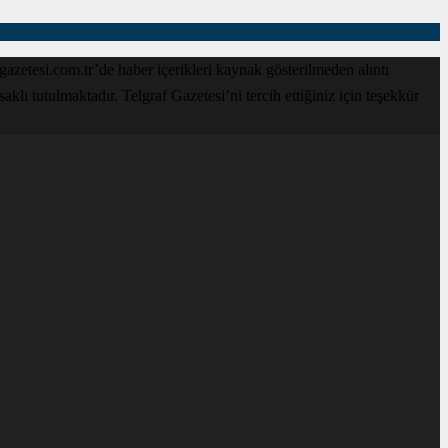
zetesi.com.tr’de haber içerikleri kaynak gösterilmeden alıntı
lı tutulmaktadır. Telgraf Gazetesi’ni tercih ettiğiniz için teşekkür