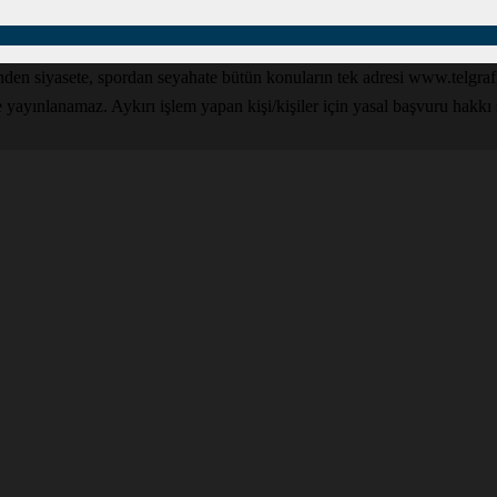
den siyasete, spordan seyahate bütün konuların tek adresi www.telgrafga
yınlanamaz. Aykırı işlem yapan kişi/kişiler için yasal başvuru hakkı sak