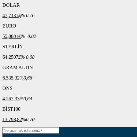
DOLAR
47,7131
$
% 0.16
EURO
55,0801
€
% -0.02
STERLİN
64,2507
£
% 0.08
GRAM ALTIN
6.535,32
%0,66
ONS
4.267,33
%0,64
BİST100
13.798,82
%0,70