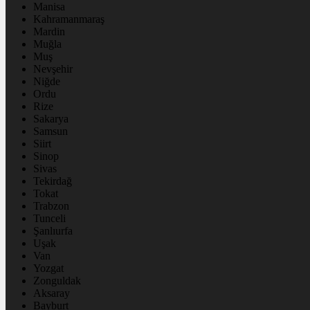
Manisa
Kahramanmaraş
Mardin
Muğla
Muş
Nevşehir
Niğde
Ordu
Rize
Sakarya
Samsun
Siirt
Sinop
Sivas
Tekirdağ
Tokat
Trabzon
Tunceli
Şanlıurfa
Uşak
Van
Yozgat
Zonguldak
Aksaray
Bayburt