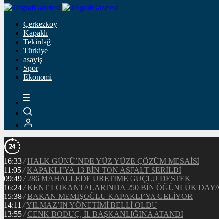
Çerkezköy
Kapaklı
Tekirdağ
Türkiye
asayiş
Spor
Ekonomi
16:33
/
HALK GÜNÜ’NDE YÜZ YÜZE ÇÖZÜM MESAİSİ
11:05
/
KAPAKLI’YA 13 BİN TON ASFALT SERİLDİ
09:49
/
286 MAHALLEDE ÜRETİME GÜÇLÜ DESTEK
16:24
/
KENT LOKANTALARINDA 250 BİN ÖĞÜNLÜK DAY
15:38
/
BAKAN MEMİŞOĞLU KAPAKLI’YA GELİYOR
14:11
/
YILMAZ’IN YÖNETİMİ BELLİ OLDU
13:55
/
CENK BODUÇ, İL BAŞKANLIĞINA ATANDI