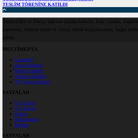
TESLİM TÖRENİNE KATILDI
Türkiye'den ve Dünya’dan son dakika haberler, köşe yazıları, magazin
yapılamaz, kanuna aykırı ve izinsiz olarak kopyalanamaz, başka yerde ya
ederiz.
MULTİMEDYA
Gazeteler
Hava Durumu
Haber Gönder
Namaz Vakitleri
TV Yayın Akışları
SAYFALAR
Üye Girişi
Üye Kaydı
Künye
Hakkımızda
İletişim
SAYFALAR