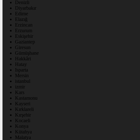
Denizli
Diyarbakır
Edirne
Elazığ
Erzincan
Erzurum
Eskişehir
Gaziantep
Giresun
Gümüşhane
Hakkâri
Hatay
Isparta
Mersin
istanbul
izmir
Kars
Kastamonu
Kayseri
Kırklareli
Kırşehir
Kocaeli
Konya
Kütahya
Malatya