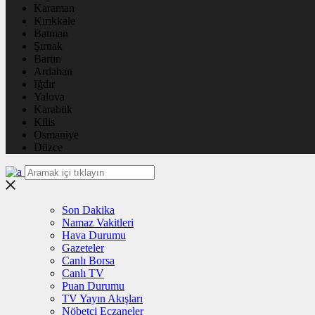
Karaman
Kırıkkale
Batman
Şırnak
Bartın
Ardahan
Iğdır
Yalova
Karabük
Kilis
Osmaniye
Düzce
Son Dakika
Namaz Vakitleri
Hava Durumu
Gazeteler
Canlı Borsa
Canlı TV
Puan Durumu
TV Yayın Akışları
Nöbetçi Eczaneler