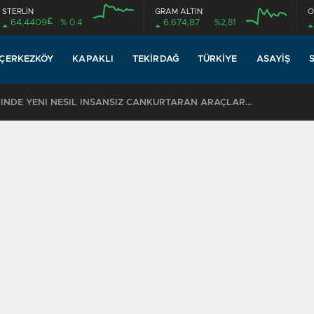
STERLİN
GRAM ALTIN
O
£
64,4409
% 0.4
6.674,87
%2,81
ÇERKEZKÖY
KAPAKLI
TEKIRDAĞ
TÜRKIYE
ASAYIŞ
TEKİRDAĞ SAHİLLERİNDE YENİ NESİL İNSANSIZ CANKURTARAN ARAÇLARI GÖREVDE