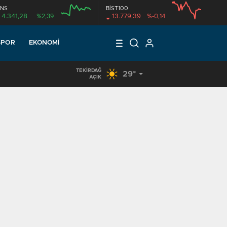
NS
BİST100
4.341,28
%2,39
13.779,39
%-0,14
SPOR
EKONOMI
TEKIRDAĞ
29°
17:18
/
KUR’AN KURSU ÖĞRENCİLERİNE DONDURMA İKRAMI
AÇIK