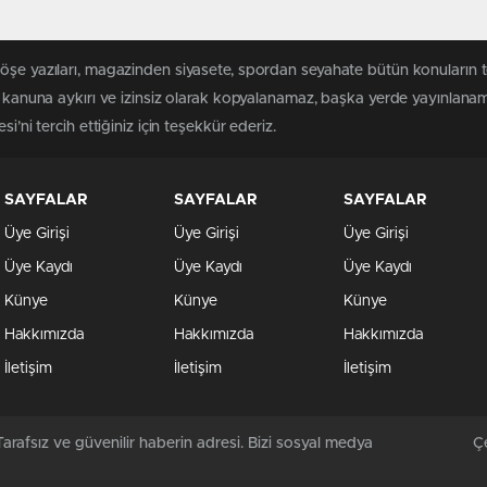
köşe yazıları, magazinden siyasete, spordan seyahate bütün konuların 
 kanuna aykırı ve izinsiz olarak kopyalanamaz, başka yerde yayınlanamaz
i’ni tercih ettiğiniz için teşekkür ederiz.
SAYFALAR
SAYFALAR
SAYFALAR
Üye Girişi
Üye Girişi
Üye Girişi
Üye Kaydı
Üye Kaydı
Üye Kaydı
Künye
Künye
Künye
Hakkımızda
Hakkımızda
Hakkımızda
İletişim
İletişim
İletişim
arafsız ve güvenilir haberin adresi. Bizi sosyal medya
Çe