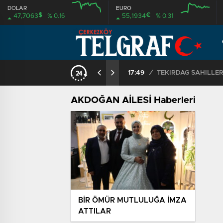
DOLAR
EURO
$
€
47,7063
% 0.16
55,1934
% 0.31
17:49
/
AKDOĞAN AİLESİ Haberleri
BİR ÖMÜR MUTLULUĞA İMZA
ATTILAR