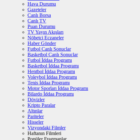
Hava Durumu
Gazeteler
Canlı Borsa
Canlı TV
Puan Durumu
TV Yayın Akışları
Nöbetçi Eczaneler
Haber Gönder
Futbol Canlı Sonuçlar
Basketbol Canlı Sonuçlar
Futbol İddaa Programı
Basketbol İddaa Programı
Hentbol İddaa Programı
Voleybol İddaa Programı
Tenis İddaa Programı
Motor Sporları İddaa Programı
Bilardo İddaa Programı
Dövizler
Kripto Paralar
Altınlar
Pariteler
Hisseler
Vizyondaki Filmler
Haftanın Filmleri
Popüler Fragmanlar