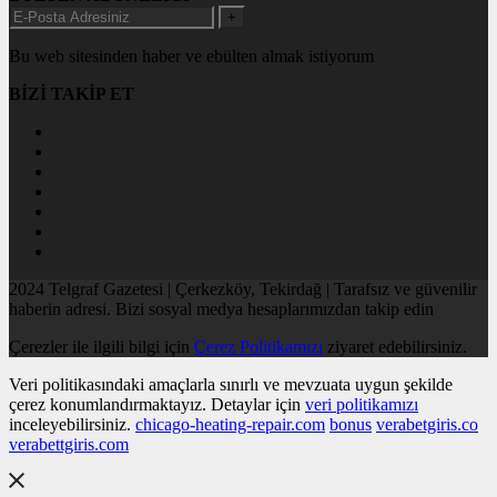
+
Bu web sitesinden haber ve ebülten almak istiyorum
BİZİ TAKİP ET
2024 Telgraf Gazetesi | Çerkezköy, Tekirdağ | Tarafsız ve güvenilir
haberin adresi. Bizi sosyal medya hesaplarımızdan takip edin
Çerezler ile ilgili bilgi için
Çerez Politikamızı
ziyaret edebilirsiniz.
Veri politikasındaki amaçlarla sınırlı ve mevzuata uygun şekilde
çerez konumlandırmaktayız. Detaylar için
veri politikamızı
inceleyebilirsiniz.
chicago-heating-repair.com
bonus
verabetgiris.co
verabettgiris.com