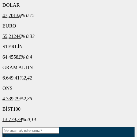
DOLAR
47,7013
$
% 0.15
EURO
55,2124
€
% 0.33
STERLİN
64,4558
£
% 0.4
GRAM ALTIN
6.649,41
%2,42
ONS
4.339,79
%2,35
BİST100
13.779,39
%-0,14