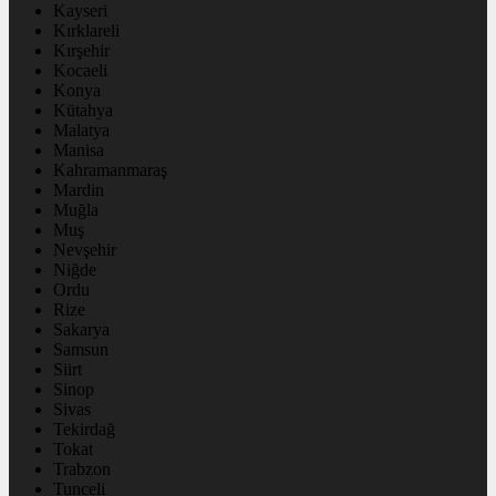
Kayseri
Kırklareli
Kırşehir
Kocaeli
Konya
Kütahya
Malatya
Manisa
Kahramanmaraş
Mardin
Muğla
Muş
Nevşehir
Niğde
Ordu
Rize
Sakarya
Samsun
Siirt
Sinop
Sivas
Tekirdağ
Tokat
Trabzon
Tunceli