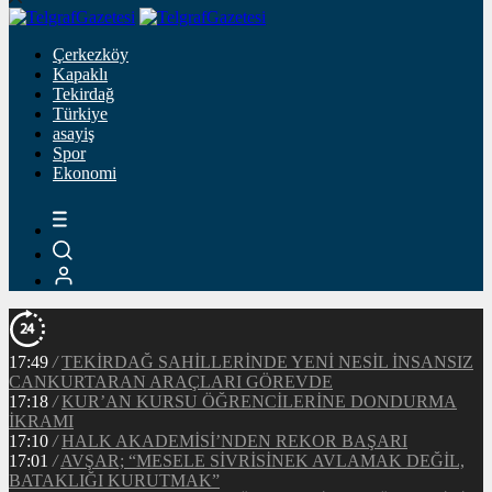
Çerkezköy
Kapaklı
Tekirdağ
Türkiye
asayiş
Spor
Ekonomi
17:49
/
TEKİRDAĞ SAHİLLERİNDE YENİ NESİL İNSANSIZ
CANKURTARAN ARAÇLARI GÖREVDE
17:18
/
KUR’AN KURSU ÖĞRENCİLERİNE DONDURMA
İKRAMI
17:10
/
HALK AKADEMİSİ’NDEN REKOR BAŞARI
17:01
/
AVŞAR; “MESELE SİVRİSİNEK AVLAMAK DEĞİL,
BATAKLIĞI KURUTMAK”