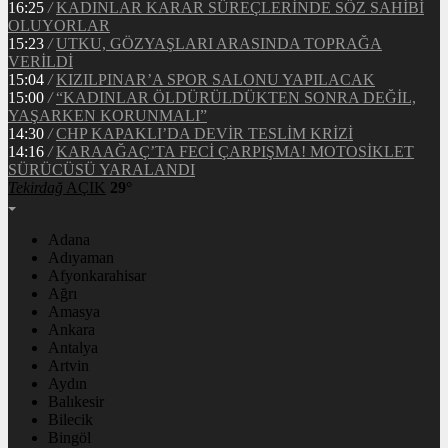
16:25
/
KADINLAR KARAR SÜREÇLERİNDE SÖZ SAHİBİ
OLUYORLAR
15:23
/
UTKU, GÖZYAŞLARI ARASINDA TOPRAĞA
VERİLDİ
15:04
/
KIZILPINAR’A SPOR SALONU YAPILACAK
15:00
/
“KADINLAR ÖLDÜRÜLDÜKTEN SONRA DEĞİL,
YAŞARKEN KORUNMALI”
14:30
/
CHP KAPAKLI’DA DEVİR TESLİM KRİZİ
14:16
/
KARAAĞAÇ’TA FECİ ÇARPIŞMA! MOTOSİKLET
SÜRÜCÜSÜ YARALANDI
Tekirdağ
AÇIK
29°
Adana
Adıyaman
Afyonkarahisar
Ağrı
Amasya
Ankara
Antalya
Artvin
Aydın
Balıkesir
Bilecik
Bingöl