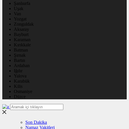
Şanlıurfa
Uşak
Van
Yozgat
Zonguldak
Aksaray
Bayburt
Karaman
Kırıkkale
Batman
Şırnak
Bartın
Ardahan
Iğdır
Yalova
Karabük
Kilis
Osmaniye
Düzce
Son Dakika
Namaz Vakitleri