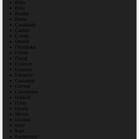
Bitlis
Bolu
Burdur
Bursa
Çanakkale
Çankırı
Çorum
Denizli
Diyarbakır
Edirne
Elazığ
Erzincan
Erzurum
Eskişehir
Gaziantep
Giresun
Gümüşhane
Hakkâri
Hatay
Isparta
Mersin
istanbul
izmir
Kars
Kastamonu