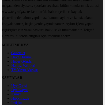
magazinden siyasete, spordan seyahate bütün konuların tek adresi
www.telgrafgazetesi.com.tr’de haber içerikleri kaynak
gösterilmeden alıntı yapılamaz, kanuna aykırı ve izinsiz olarak
kopyalanamaz, başka yerde yayınlanamaz. Aykırı işlem yapan
kişi/kişiler için yasal başvuru hakkı saklı tutulmaktadır. Telgraf
Gazetesi’ni tercih ettiğiniz için teşekkür ederiz.
MULTİMEDYA
Gazeteler
Hava Durumu
Haber Gönder
Namaz Vakitleri
TV Yayın Akışları
SAYFALAR
Üye Girişi
Üye Kaydı
Künye
Hakkımızda
İletişim