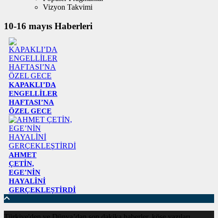
Vizyon Takvimi
10-16 mayıs Haberleri
KAPAKLI’DA
ENGELLİLER
HAFTASI’NA
ÖZEL GECE
AHMET
ÇETİN,
EGE’NİN
HAYALİNİ
GERÇEKLEŞTİRDİ
Türkiye'den ve Dünya’dan son dakika haberler, köşe yazıları,