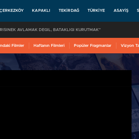
ÇERKEZKÖY
KAPAKLI
TEKIRDAĞ
TÜRKIYE
ASAYIŞ
VRİSİNEK AVLAMAK DEĞİL, BATAKLIĞI KURUTMAK”
ndaki Filmler
Haftanın Filmleri
Popüler Fragmanlar
Vizyon T