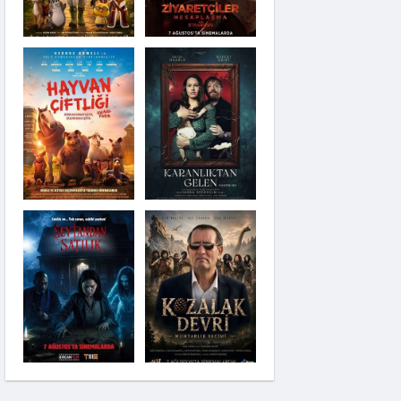
Karanlıktan Gelen
Şeytandan Satılık
Kozalak Devri
Moana