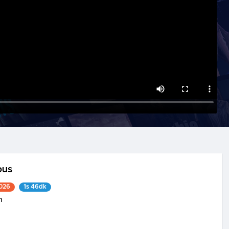
bus
2026
1s 46dk
n