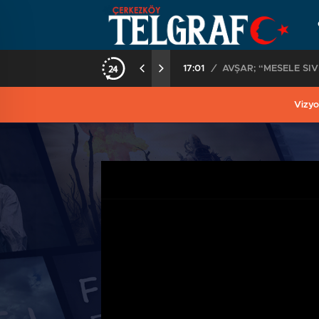
17:01
/
AVŞAR; “MESELE Sİ
Vizyo