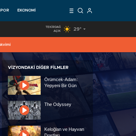
SPOR
EKONOMI
TEKIRDAĞ
29°
16:25
/
KADINLAR KARAR SÜREÇLERİNDE SÖZ SAHİBİ OLU
AÇIK
akvimi
VIZYONDAKI DIĞER FILMLER
Örümcek-Adam:
Yepyeni Bir Gün
The Odyssey
Keloğlan ve Hayvan
Dostları