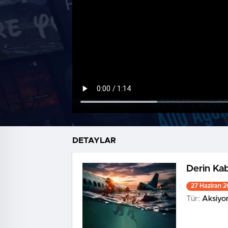
DETAYLAR
Derin Ka
27 Haziran 
Tür:
Aksiyo