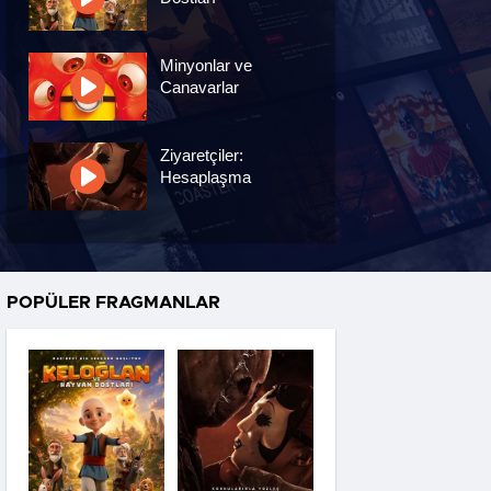
Minyonlar ve
Canavarlar
Ziyaretçiler:
Hesaplaşma
Nasreddin Hoca:
Zaman Yolcusu 4
POPÜLER FRAGMANLAR
Oyuncak Hikayesi 5
Hayvan Çiftliği