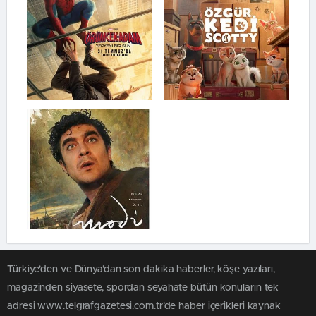
Türkiye'den ve Dünya’dan son dakika haberler, köşe yazıları,
magazinden siyasete, spordan seyahate bütün konuların tek
adresi www.telgrafgazetesi.com.tr’de haber içerikleri kaynak