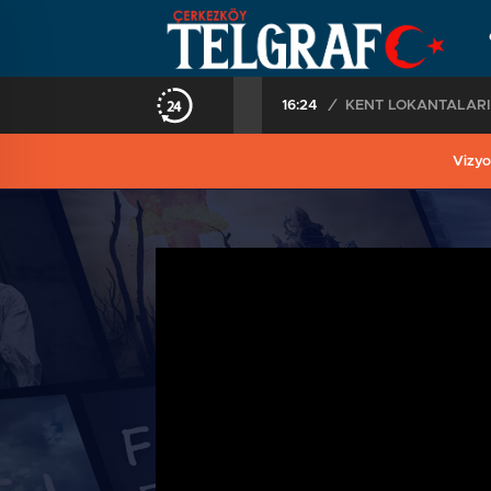
15:38
/
BAKAN MEMİŞOĞLU 
Vizyo