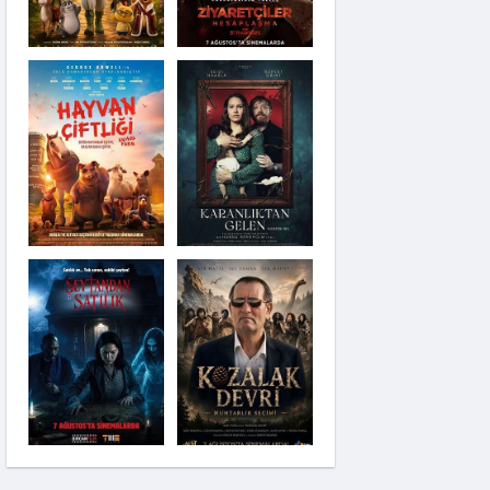
Karanlıktan Gelen
Şeytandan Satılık
Moana
Kozalak Devri