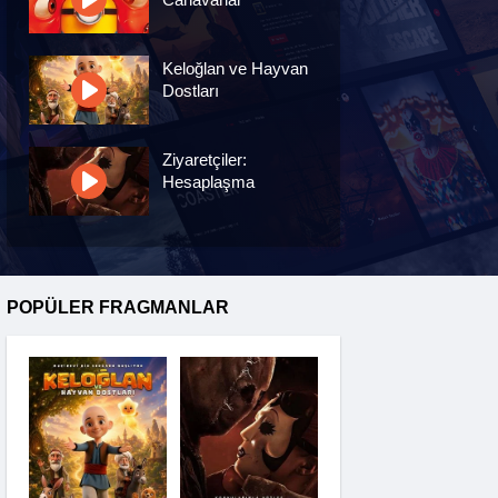
Keloğlan ve Hayvan
Dostları
Ziyaretçiler:
Hesaplaşma
Nasreddin Hoca:
Zaman Yolcusu 4
POPÜLER FRAGMANLAR
Oyuncak Hikayesi 5
Hayvan Çiftliği