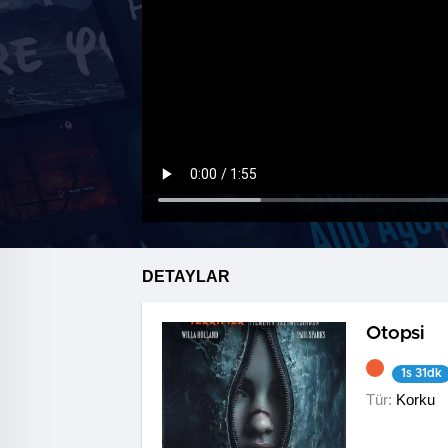
DETAYLAR
Otopsi
1s 31dk
Tür:
Korku