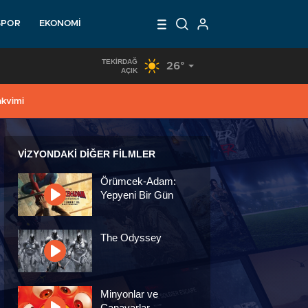
SPOR
EKONOMI
TEKIRDAĞ
26°
14:11
/
YILMAZ’IN YÖNETİMİ BELLİ OLDU
AÇIK
akvimi
VIZYONDAKI DIĞER FILMLER
Örümcek-Adam:
Yepyeni Bir Gün
The Odyssey
Minyonlar ve
Canavarlar