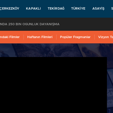
ÇERKEZKÖY
KAPAKLI
TEKIRDAĞ
TÜRKIYE
ASAYIŞ
KAPAKLI’YA GELİYOR
ndaki Filmler
Haftanın Filmleri
Popüler Fragmanlar
Vizyon T