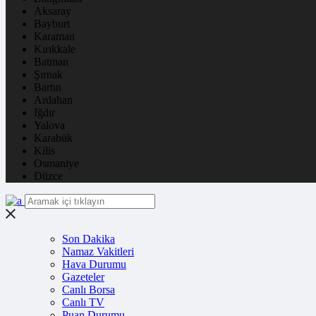
Aksaray
Bayburt
Karaman
Kırıkkale
Batman
Şırnak
Bartın
Ardahan
Iğdır
Yalova
Karabük
Kilis
Osmaniye
Düzce
Son Dakika
Namaz Vakitleri
Hava Durumu
Gazeteler
Canlı Borsa
Canlı TV
Puan Durumu