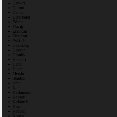
Çankırı
Çorum
Denizli
Diyarbakır
Edirne
Elazığ
Erzincan
Erzurum
Eskişehir
Gaziantep
Giresun
Gümüşhane
Hakkâri
Hatay
Isparta
Mersin
istanbul
izmir
Kars
Kastamonu
Kayseri
Kırklareli
Kırşehir
Kocaeli
Konya