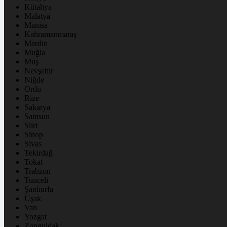
Kütahya
Malatya
Manisa
Kahramanmaraş
Mardin
Muğla
Muş
Nevşehir
Niğde
Ordu
Rize
Sakarya
Samsun
Siirt
Sinop
Sivas
Tekirdağ
Tokat
Trabzon
Tunceli
Şanlıurfa
Uşak
Van
Yozgat
Zonguldak