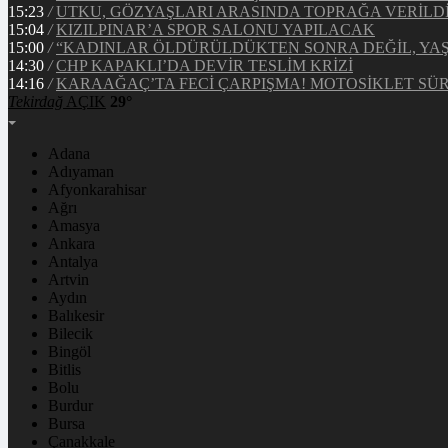
15:23
/
UTKU, GÖZYAŞLARI ARASINDA TOPRAĞA VERİLD
15:04
/
KIZILPINAR’A SPOR SALONU YAPILACAK
15:00
/
“KADINLAR ÖLDÜRÜLDÜKTEN SONRA DEĞİL, YA
14:30
/
CHP KAPAKLI’DA DEVİR TESLİM KRİZİ
14:16
/
KARAAĞAÇ’TA FECİ ÇARPIŞMA! MOTOSİKLET S
Tekirdağ
AÇIK
29°
Adana
Adıyaman
Afyonkarahisar
Ağrı
Amasya
Ankara
Antalya
Artvin
Aydın
Balıkesir
Bilecik
Bingöl
Bitlis
Bolu
Burdur
Bursa
Çanakkale