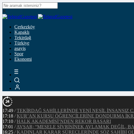
Çerkezköy
Kapaklı
Tekirdağ
Türkiye
asayiş
Spor
Ekonomi
17:49
/
TEKİRDAĞ SAHİLLERİNDE YENİ NESİL İNSANSI
17:18
/
KUR’AN KURSU ÖĞRENCİLERİNE DONDURMA İKR
17:10
/
HALK AKADEMİSİ’NDEN REKOR BAŞARI
17:01
/
AVŞAR; “MESELE SİVRİSİNEK AVLAMAK DEĞİL, 
16:25
/
KADINLAR KARAR SÜREÇLERİNDE SÖZ SAHİBİ 