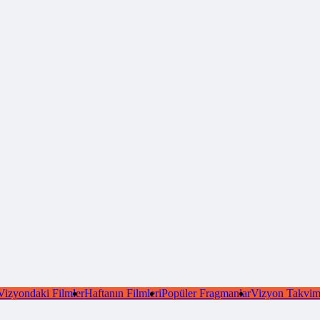
Vizyondaki Filmler
Haftanın Filmleri
Popüler Fragmanlar
Vizyon Takvim