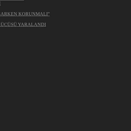
İ
ŞARKEN KORUNMALI”
ÜRÜCÜSÜ YARALANDI