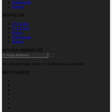
Hakkımızda
İletişim
SAYFALAR
Üye Girişi
Üye Kaydı
Künye
Hakkımızda
İletişim
BÜLTEN ABONELİĞİ
+
Bu web sitesinden haber ve ebülten almak istiyorum
BİZİ TAKİP ET