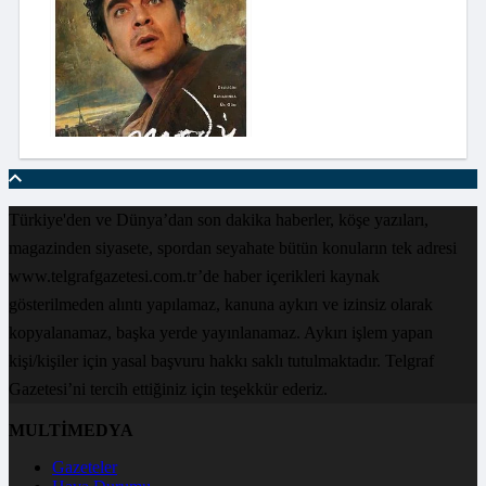
Türkiye'den ve Dünya’dan son dakika haberler, köşe yazıları,
magazinden siyasete, spordan seyahate bütün konuların tek adresi
www.telgrafgazetesi.com.tr’de haber içerikleri kaynak
gösterilmeden alıntı yapılamaz, kanuna aykırı ve izinsiz olarak
kopyalanamaz, başka yerde yayınlanamaz. Aykırı işlem yapan
kişi/kişiler için yasal başvuru hakkı saklı tutulmaktadır. Telgraf
Gazetesi’ni tercih ettiğiniz için teşekkür ederiz.
MULTİMEDYA
Gazeteler