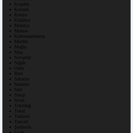
Kırşehir
Kocaeli
Konya
Kütahya
Malatya
Manisa
Kahramanmaraş
Mardin
Muğla
Muş
Nevşehir
Niğde
Ordu
Rize
Sakarya
Samsun
Siirt
Sinop
Sivas
Tekirdağ
Tokat
Trabzon
Tunceli
Şanlıurfa
Uşak