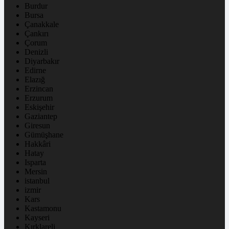
Burdur
Bursa
Çanakkale
Çankırı
Çorum
Denizli
Diyarbakır
Edirne
Elazığ
Erzincan
Erzurum
Eskişehir
Gaziantep
Giresun
Gümüşhane
Hakkâri
Hatay
Isparta
Mersin
istanbul
izmir
Kars
Kastamonu
Kayseri
Kırklareli