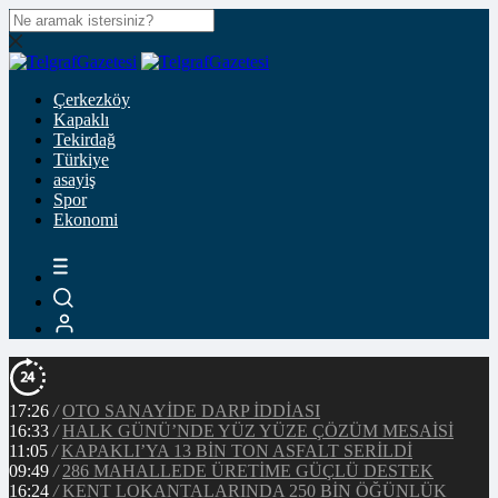
Çerkezköy
Kapaklı
Tekirdağ
Türkiye
asayiş
Spor
Ekonomi
17:26
/
OTO SANAYİDE DARP İDDİASI
16:33
/
HALK GÜNÜ’NDE YÜZ YÜZE ÇÖZÜM MESAİSİ
11:05
/
KAPAKLI’YA 13 BİN TON ASFALT SERİLDİ
09:49
/
286 MAHALLEDE ÜRETİME GÜÇLÜ DESTEK
16:24
/
KENT LOKANTALARINDA 250 BİN ÖĞÜNLÜK