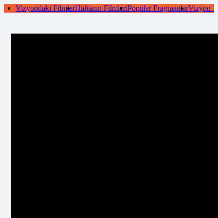
Vizyondaki Filmler
Haftanın Filmleri
Popüler Fragmanlar
Vizyon T